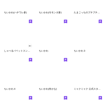
ちいかわ(ハチワレ多)
ちいかわ(モモンガ多)
たまごっちのプチプチおみせっち
しゃべるパペットスンスン
ちいかわ
ちいかわ３
ちいかわ４
ちいかわ(冬かな)
ミャクミャク 公式スタンプ第２弾