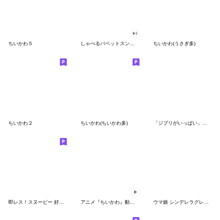
ちいかわ５
しゃべるパペットスンスン（GOOD）
ちいかわ(うさぎ多)
ちいかわ２
ちいかわ(ちいかわ多)
「ジブリがいっぱい」スタンプ
即レス！スヌーピー 好印象な長文スタンプ
アニメ『ちいかわ』動くLINEスタンプ vol.1
ウマ娘 シンデレラグレイ かんたんオグリ