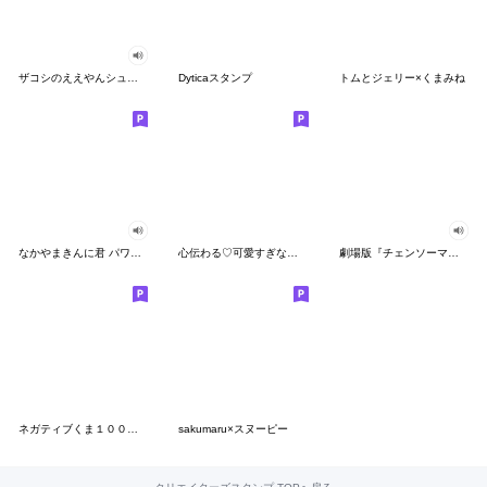
ザコシのええやんシューシュースタンプ
Dyticaスタンプ
トムとジェリー×くまみね
なかやまきんに君 パワー!!スタンプ
心伝わる♡可愛すぎない大人の長文スタンプ
劇場版『チェンソーマン レゼ篇』
ネガティブくま１００％ 憂鬱な一日
sakumaru×スヌーピー