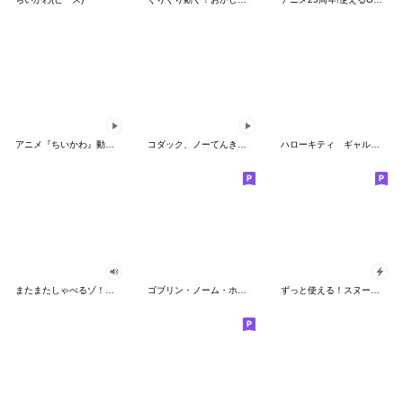
アニメ『ちいかわ』動くLINEスタンプ vol.2
コダック、ノーてんきに悩み中！
ハローキティ ギャルバイブス♡
またまたしゃべるゾ！クレヨンしんちゃん
ゴブリン・ノーム・ホーン
ずっと使える！スヌーピーのグリーティング