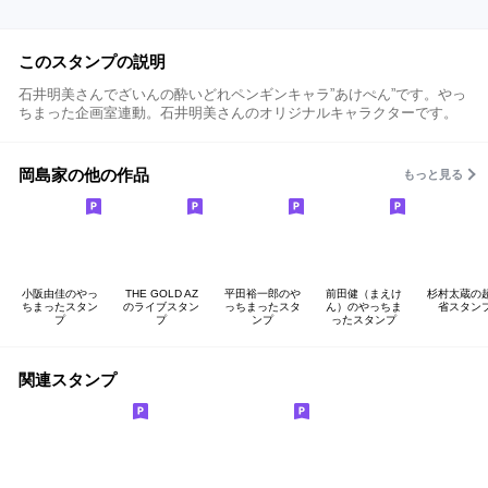
このスタンプの説明
石井明美さんでざいんの酔いどれペンギンキャラ”あけぺん”です。やっ
ちまった企画室連動。石井明美さんのオリジナルキャラクターです。
岡島家の他の作品
もっと見る
小阪由佳のやっ
THE GOLD AZ
平田裕一郎のや
前田健（まえけ
杉村太蔵の
ちまったスタン
のライブスタン
っちまったスタ
ん）のやっちま
省スタン
プ
プ
ンプ
ったスタンプ
関連スタンプ