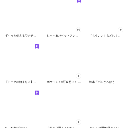
ず～っと使える♡ナチュラルガール
しゃべるパペットスンスン（HAPPY）
「もういい！もどれ！ピカチュウ！」
【トークの始まりに】ゆるカワ♪スヌーピー
ポケモン！×可哀想に！ ムチっとスタンプ
絵本「パンどろぼう」
ちいかわ(ピース)
ぐりぐり動く！おかしなポケモンスタンプ
アニメ25周年!使えるONE PIECEスタンプ