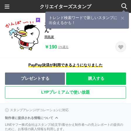
クリエイターズスタンプ
トレンド検索ワードで新しいスタンプに
出会えるかも！
石井明美の酔いどれペンギン”あけぺ
ん”
岡島家
￥190
1%還元
PayPay決済が利用できるようになりました
プレゼントする
購入する
LYPプレミアムで使い放題
スタンプアレンジ/デコレーションに対応
制作者に提供される情報について
LINEヤフー株式会社はスタンプ/絵文字/着せかえ制作者への売上レポートの提供の
ために、お客様の購入情報を利用します。