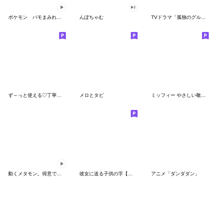
ポケモン パモまみれスタンプ
んぽちゃむ
TVドラマ「孤独のグルメ」
ず～っと使える♡丁寧な敬語お辞儀スタンプ
メロとタビ
ミッフィー やさしい敬語スタンプ
動くメタモン。得意でも苦手でもへんしん！
彼女に送る子供の字【カップル・彼氏】
アニメ「ダンダダン」