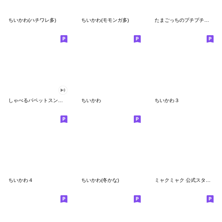
ちいかわ(ハチワレ多)
ちいかわ(モモンガ多)
たまごっちのプチプチおみせっち
しゃべるパペットスンスン
ちいかわ
ちいかわ３
ちいかわ４
ちいかわ(冬かな)
ミャクミャク 公式スタンプ第２弾