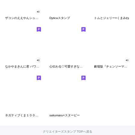
ザコシのええやんシューシュースタンプ
Dyticaスタンプ
トムとジェリー×くまみね
なかやまきんに君 パワー!!スタンプ
心伝わる♡可愛すぎない大人の長文スタンプ
劇場版『チェンソーマン レゼ篇』
ネガティブくま１００％ 憂鬱な一日
sakumaru×スヌーピー
クリエイターズスタンプ TOPへ戻る