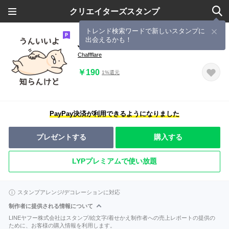
クリエイターズスタンプ
トレンド検索ワードで新しいスタンプに
出会えるかも！
ふぐふぐスタンプ 無責任編
Chaffflare
￥190
1%還元
PayPay決済が利用できるようになりました
プレゼントする
購入する
LYPプレミアムで使い放題
スタンプアレンジ/デコレーションに対応
制作者に提供される情報について
LINEヤフー株式会社はスタンプ/絵文字/着せかえ制作者への売上レポートの提供の
ために、お客様の購入情報を利用します。