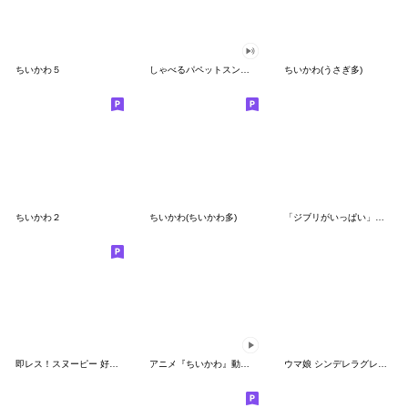
ちいかわ５
しゃべるパペットスンスン（GOOD）
ちいかわ(うさぎ多)
ちいかわ２
ちいかわ(ちいかわ多)
「ジブリがいっぱい」スタンプ
即レス！スヌーピー 好印象な長文スタンプ
アニメ『ちいかわ』動くLINEスタンプ vol.1
ウマ娘 シンデレラグレイ かんたんオグリ