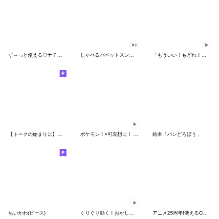
ず～っと使える♡ナチュラルガール
しゃべるパペットスンスン（HAPPY）
「もういい！もどれ！ピカチュウ！」
【トークの始まりに】ゆるカワ♪スヌーピー
ポケモン！×可哀想に！ ムチっとスタンプ
絵本「パンどろぼう」
ちいかわ(ピース)
ぐりぐり動く！おかしなポケモンスタンプ
アニメ25周年!使えるONE PIECEスタンプ