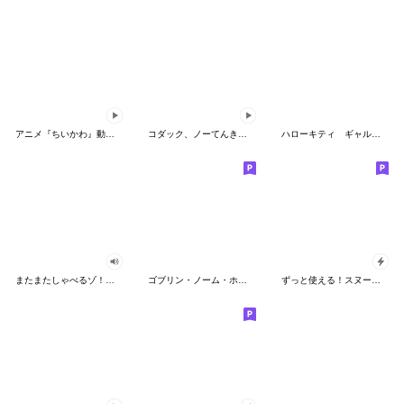
アニメ『ちいかわ』動くLINEスタンプ vol.2
コダック、ノーてんきに悩み中！
ハローキティ ギャルバイブス♡
またまたしゃべるゾ！クレヨンしんちゃん
ゴブリン・ノーム・ホーン
ずっと使える！スヌーピーのグリーティング