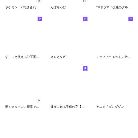
ポケモン パモまみれスタンプ
んぽちゃむ
TVドラマ「孤独のグルメ」
ず～っと使える♡丁寧な敬語お辞儀スタンプ
メロとタビ
ミッフィー やさしい敬語スタンプ
動くメタモン。得意でも苦手でもへんしん！
彼女に送る子供の字【カップル・彼氏】
アニメ「ダンダダン」