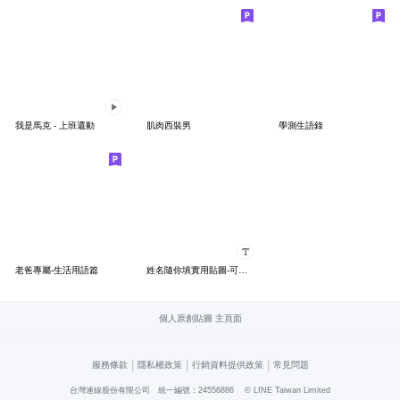
我是馬克 - 上班還動
肌肉西裝男
學測生語錄
老爸專屬-生活用語篇
姓名隨你填實用貼圖-可愛男孩 職場常用語
個人原創貼圖 主頁面
|
|
|
服務條款
隱私權政策
行銷資料提供政策
常見問題
台灣連線股份有限公司 統一編號：24556886
© LINE Taiwan Limited