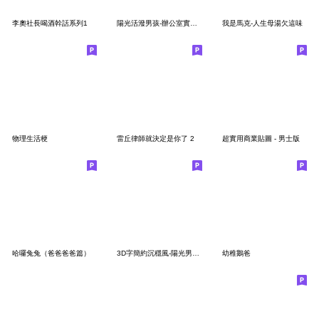
李奧社長喝酒幹話系列1
陽光活潑男孩-辦公室實用篇
我是馬克-人生母湯欠這味
物理生活梗
雷丘律師就決定是你了 2
超實用商業貼圖 - 男士版
哈囉兔兔（爸爸爸爸篇）
3D字簡約沉穩風-陽光男孩職場同事朋友常用
幼稚鵝爸