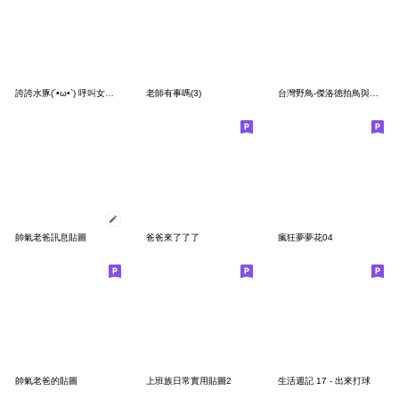
誇誇水豚(´•ω•`) 呼叫女兒兒兒兒
老師有事嗎(3)
台灣野鳥-傑洛德拍鳥與繪鳥系列1
帥氣老爸訊息貼圖
爸爸來了了了
瘋狂夢夢花04
帥氣老爸的貼圖
上班族日常實用貼圖2
生活週記 17 - 出來打球