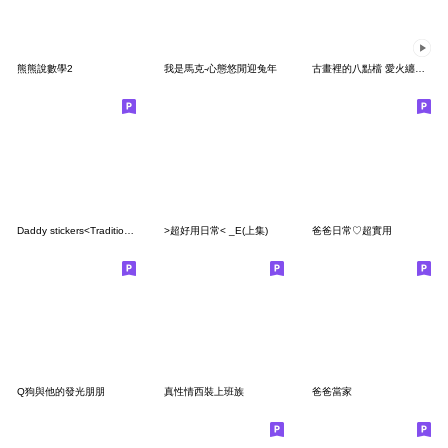
熊熊說數學2
我是馬克-心態悠閒迎兔年
古畫裡的八點檔 愛火纏綿 不正常美術館
Daddy stickers<Traditional Chinese>
>超好用日常< _E(上集)
爸爸日常♡超實用
Q狗與他的發光朋朋
真性情西裝上班族
爸爸當家