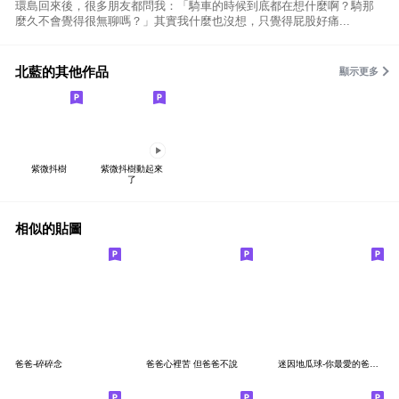
環島回來後，很多朋友都問我：「騎車的時候到底都在想什麼啊？騎那
麼久不會覺得很無聊嗎？」其實我什麼也沒想，只覺得屁股好痛...
北藍的其他作品
顯示更多
紫微抖樹
紫微抖樹動起來
了
相似的貼圖
爸爸-碎碎念
爸爸心裡苦 但爸爸不說
迷因地瓜球-你最愛的爸爸來了