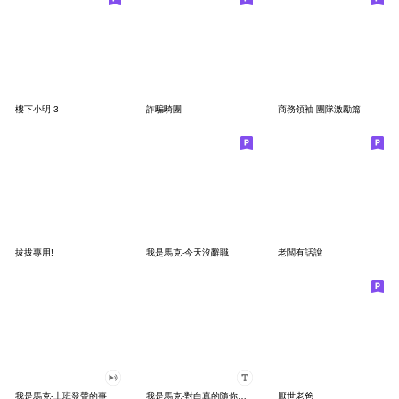
樓下小明 3
詐騙騎團
商務領袖-團隊激勵篇
拔拔專用!
我是馬克-今天沒辭職
老闆有話說
我是馬克-上班發聲的事
我是馬克-對白真的隨你填貼圖
厭世老爸