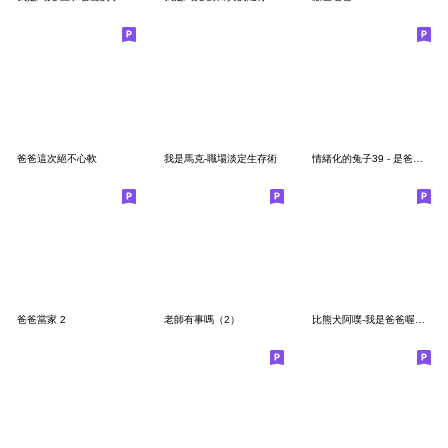
爸爸這次絕不心軟
我是馬克-職場淡定生存術
情緒化的兔子39 - 是爸爸兔
爸爸當家 2
老師有事嗎（2）
比熊犬阿噗-我是爸爸喔！（重製）