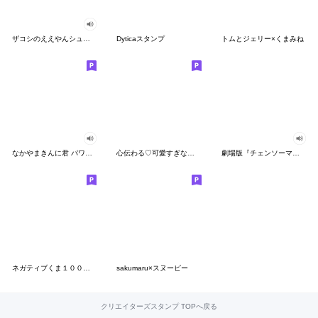
ザコシのええやんシューシュースタンプ
Dyticaスタンプ
トムとジェリー×くまみね
なかやまきんに君 パワー!!スタンプ
心伝わる♡可愛すぎない大人の長文スタンプ
劇場版『チェンソーマン レゼ篇』
ネガティブくま１００％ 憂鬱な一日
sakumaru×スヌーピー
クリエイターズスタンプ TOPへ戻る