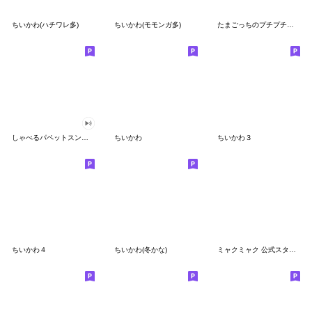
ちいかわ(ハチワレ多)
ちいかわ(モモンガ多)
たまごっちのプチプチおみせっち
しゃべるパペットスンスン
ちいかわ
ちいかわ３
ちいかわ４
ちいかわ(冬かな)
ミャクミャク 公式スタンプ第２弾