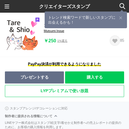
クリエイターズスタンプ
トレンド検索ワードで新しいスタンプに
出会えるかも！
タレシオスタンプ１
Mutsumi Inoue
￥250
85
1%還元
PayPay決済が利用できるようになりました
プレゼントする
購入する
LYPプレミアムで使い放題
スタンプアレンジ/デコレーションに対応
制作者に提供される情報について
LINEヤフー株式会社はスタンプ/絵文字/着せかえ制作者への売上レポートの提供の
ために、お客様の購入情報を利用します。