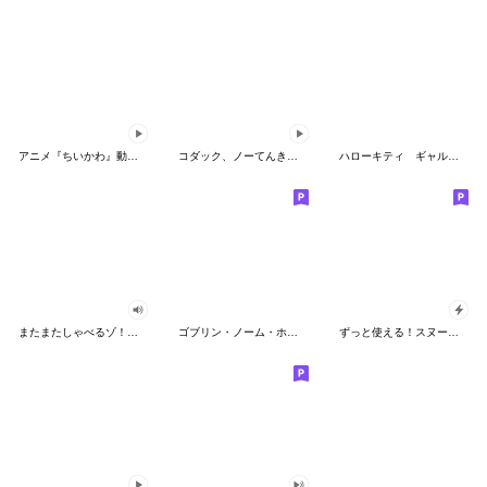
アニメ『ちいかわ』動くLINEスタンプ vol.2
コダック、ノーてんきに悩み中！
ハローキティ ギャルバイブス♡
またまたしゃべるゾ！クレヨンしんちゃん
ゴブリン・ノーム・ホーン
ずっと使える！スヌーピーのグリーティング