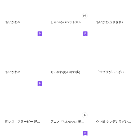
ちいかわ５
しゃべるパペットスンスン（GOOD）
ちいかわ(うさぎ多)
ちいかわ２
ちいかわ(ちいかわ多)
「ジブリがいっぱい」スタンプ
即レス！スヌーピー 好印象な長文スタンプ
アニメ『ちいかわ』動くLINEスタンプ vol.1
ウマ娘 シンデレラグレイ かんたんオグリ