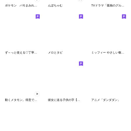
ポケモン パモまみれスタンプ
んぽちゃむ
TVドラマ「孤独のグルメ」
ず～っと使える♡丁寧な敬語お辞儀スタンプ
メロとタビ
ミッフィー やさしい敬語スタンプ
動くメタモン。得意でも苦手でもへんしん！
彼女に送る子供の字【カップル・彼氏】
アニメ「ダンダダン」