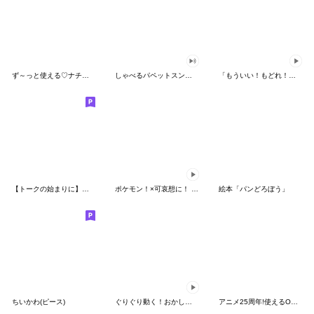
ず～っと使える♡ナチュラルガール
しゃべるパペットスンスン（HAPPY）
「もういい！もどれ！ピカチュウ！」
【トークの始まりに】ゆるカワ♪スヌーピー
ポケモン！×可哀想に！ ムチっとスタンプ
絵本「パンどろぼう」
ちいかわ(ピース)
ぐりぐり動く！おかしなポケモンスタンプ
アニメ25周年!使えるONE PIECEスタンプ