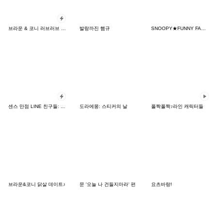
브라운 & 코니 러브러브 팝업 스티커
발랑까진 햄규
SNOOPY★FUNNY FACES
센스 만점 LINE 친구들: 카드 버전
도라에몽: 스티커의 날
폴짝폴짝♪라인 캐릭터들
브라운&코니 닭살 데이트♪
문 '오늘 나 건들지마라' 편
요츠바랑!