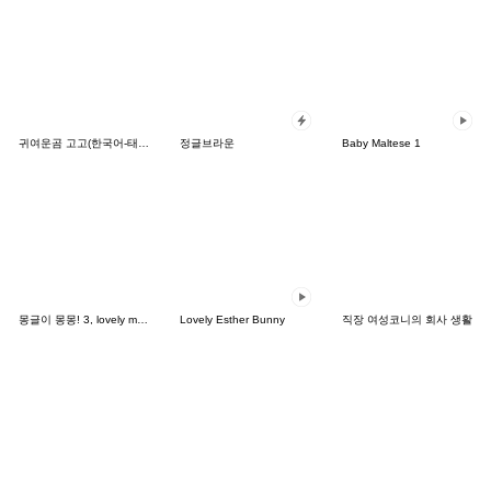
귀여운곰 고고(한국어-태국어)
정글브라운
Baby Maltese 1
몽글이 몽몽! 3, lovely mongmong
Lovely Esther Bunny
직장 여성코니의 회사 생활