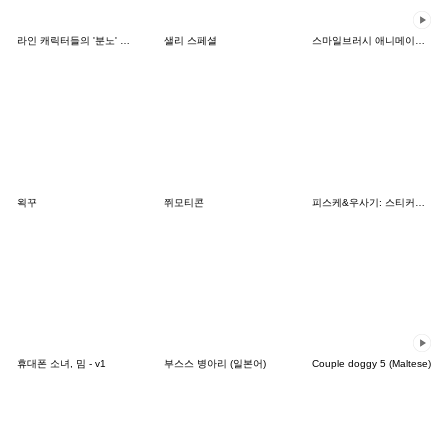
라인 캐릭터들의 '분노' 시리즈
샐리 스페셜
스마일브러시 애니메이션 스티커
왹꾸
쮜모티콘
피스케&우사기: 스티커의 날
휴대폰 소녀, 밈 - v1
부스스 병아리 (일본어)
Couple doggy 5 (Maltese)