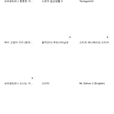
브라운&코니 훈훈한 겨울 데이트
시로의 일상생활 3
Tamagotchi!
럭키 고양이 키키 (한국어&일본어)
움직인다♪쿠츠시타냥코
스티치 애니메이션 스티커
브라운&코니 신나는 겨울 데이트
스티치
Mr. Dahan 2 (English)