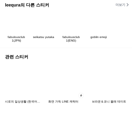
leequra의 다른 스티커
더보기
fabulousclub
seikatsu yutaka
fabulousclub
goblin emoji
1(JPN)
1(ENG)
관련 스티커
시로의 일상생활 (한국어&일본어)
화면 가득 LINE 캐릭터
브라운＆코니 몰래 데이트