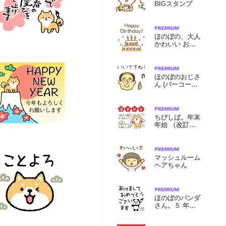
BIGスタンプ
ほのぼの、大人
かわいい お誕
生日スタンプ
ほのぼのおじさ
ん (バーコード
ヘアー) ２
ちびしば。年末
年始 （改訂
版）
マッシュルーム
ヘアちゃん
ほのぼのパンダ
さん。５ 年末
年始