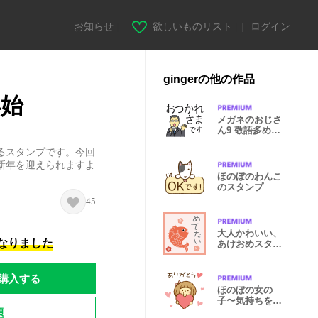
お知らせ
|
欲しいものリスト
|
ログイン
gingerの他の作品
年始
メガネのおじさ
ん9 敬語多め、
文字大きめ
るスタンプです。今回
新年を迎えられますよ
ほのぼのわんこ
のスタンプ
45
大人かわいい、
になりました
あけおめスタン
プ（改訂版）
購入する
ほのぼの女の
子〜気持ちを伝
題
えるスタンプ〜