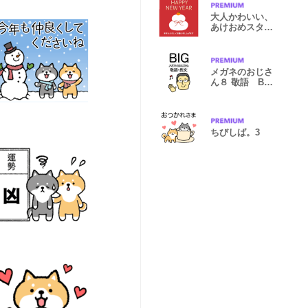
大人かわいい、
あけおめスタン
プ 2 改訂版
メガネのおじさ
ん８ 敬語 BIG
スタンプ
ちびしば。3