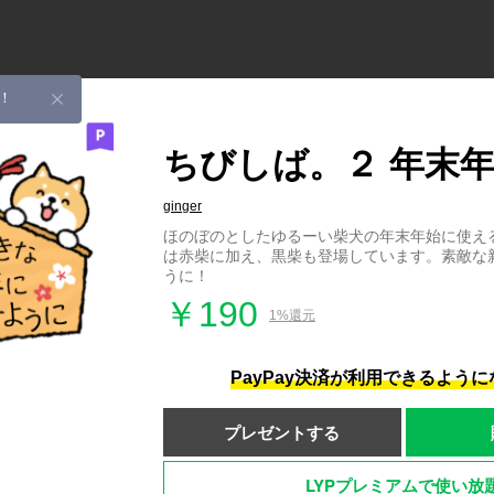
！
ちびしば。２ 年末
ginger
ほのぼのとしたゆるーい柴犬の年末年始に使え
は赤柴に加え、黒柴も登場しています。素敵な
うに！
￥190
1%還元
PayPay決済が利用できるよう
プレゼントする
LYPプレミアムで使い放