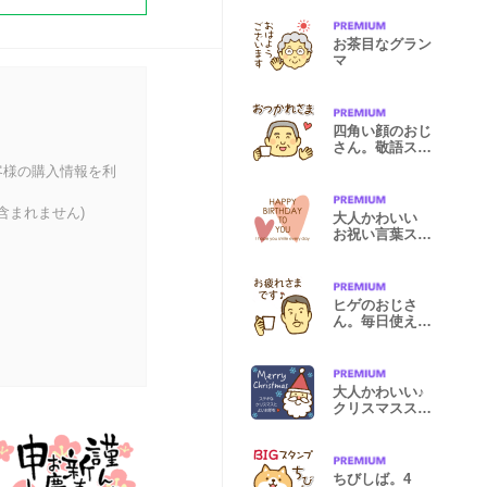
お茶目なグラン
マ
四角い顔のおじ
さん。敬語スタ
ンプ
客様の購入情報を利
含まれません)
大人かわいい
お祝い言葉スタ
ンプ
ヒゲのおじさ
ん。毎日使える
敬語スタンプ
大人かわいい♪
クリスマススタ
ンプ
ちびしば。4