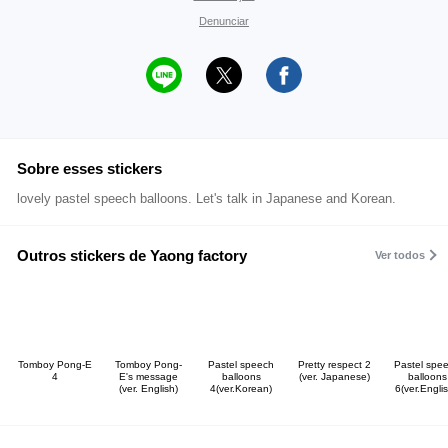
Denunciar
Sobre esses stickers
lovely pastel speech balloons. Let's talk in Japanese and Korean.
Outros stickers de Yaong factory
Ver todos
Tomboy Pong-E
Tomboy Pong-
Pastel speech
Pretty respect 2
Pastel spe
4
E's message
balloons
(ver. Japanese)
balloons
(ver. English)
4(ver.Korean)
6(ver.Englis