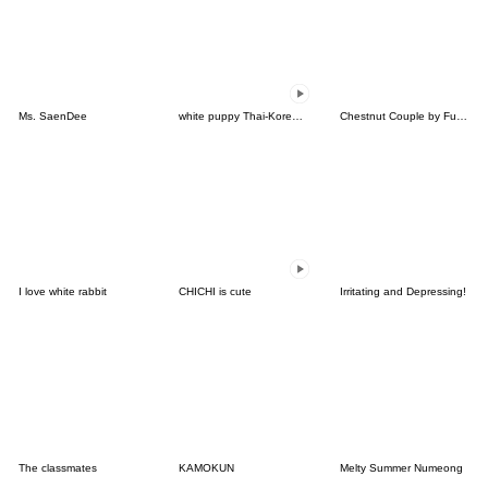
Ms. SaenDee
white puppy Thai-Korea talk TH-KR
Chestnut Couple by Funnyeve
I love white rabbit
CHICHI is cute
Irritating and Depressing!
The classmates
KAMOKUN
Melty Summer Numeong