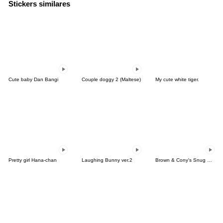
Stickers similares
Cute baby Dan Bangi
Couple doggy 2 (Maltese)
My cute white tiger.
Pretty girl Hana-chan
Laughing Bunny ver.2
Brown & Cony's Snug Winter Date