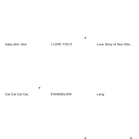
baby dino 'tina'
I LOVE YOU 5
Love Story of Sea Otter Couple 2.0
Cat Cat Cat Cat.
EVANGELION
Lang