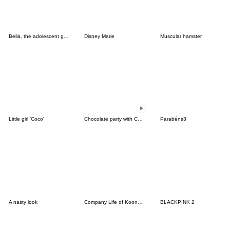
Bella, the adolescent ghost girl!
Disney Marie
Muscular hamster
Little girl 'Coco'
Chocolate party with Chocu:3D ver.01
Parabéns3
A nasty look
Company Life of Koongya Restaurantz (JP)
BLACKPINK 2