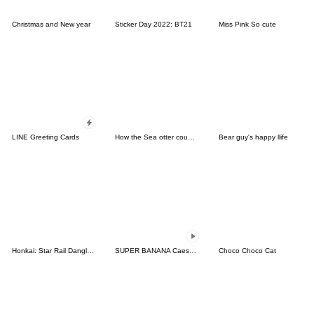
Christmas and New year
Sticker Day 2022: BT21
Miss Pink So cute
LINE Greeting Cards
How the Sea otter couple feel(revision2)
Bear guy's happy llife
Honkai: Star Rail Dangle Emoticon
SUPER BANANA Caesar & Robin (2nd ver.)
Choco Choco Cat