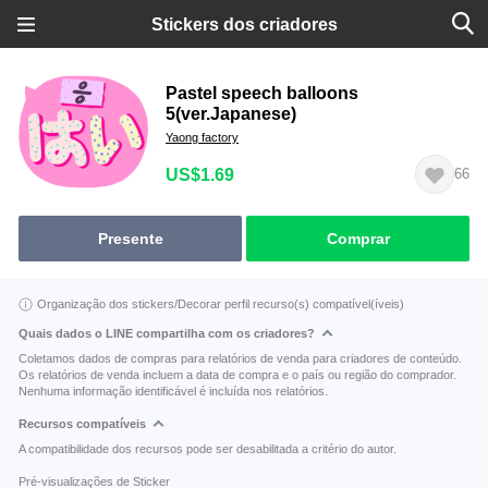
Stickers dos criadores
Pastel speech balloons
5(ver.Japanese)
Yaong factory
US$1.69
66
Presente
Comprar
Organização dos stickers/Decorar perfil recurso(s) compatível(íveis)
Quais dados o LINE compartilha com os criadores?
Coletamos dados de compras para relatórios de venda para criadores de conteúdo.
Os relatórios de venda incluem a data de compra e o país ou região do comprador.
Nenhuma informação identificável é incluída nos relatórios.
Recursos compatíveis
A compatibilidade dos recursos pode ser desabilitada a critério do autor.
Pré-visualizações de Sticker