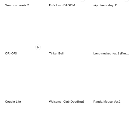
Send us hearts 2
Fofa Urso DAGOM
sky blue today :D
ORI-ORI
Tinker Bell
Long-necked fox 1 (Korean&Japanese)
Couple Life
Welcome! Club Doodling3
Panda Mouse Ver.2