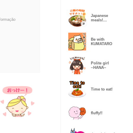
polite" (JP)
Japanese
nformação
meals!
animated
Be with
KUMATARO
Polite girl
~HANA~
Time to eat!
fluffy!!