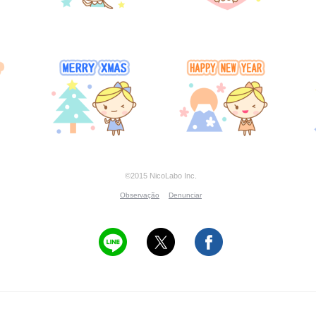
©2015 NicoLabo Inc.
Observação
Denunciar