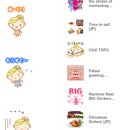
the sticker of
everlasting
love
Time to eat!
(JP)
Chill TOFU
Felted
greeting
stickers
Rainbow Bear
BIG Stickers
for daily life
Christmas
Dishes! (JP)