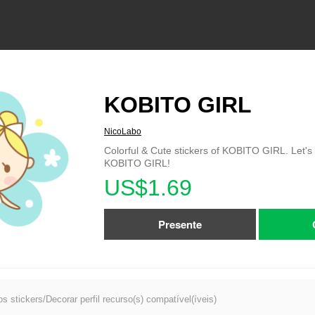
KOBITO GIRL
NicoLabo
Colorful & Cute stickers of KOBITO GIRL. Let's 
KOBITO GIRL!
US$1.69
Presente
s stickers/Decorar perfil recurso(s) compatível(íveis)