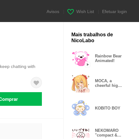
Avisos
|
Wish List
|
Efetuar login
Mais trabalhos de
NicoLabo
Rainbow Bear
Animated!
keep chatting with
MOCA, a
cheerful high
schooler
Comprar
KOBITO BOY
NEKOMARO
"compact &