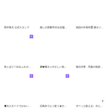
田中将大 公式スタンプ
推しの背番号33を応援【広島弁】③
笑顔の中高年㉕ 酒ダジャレ編
気くばり♡ゆるふわガール【秋】
夏❤️暑さにやさしい気づかい デカ文字Ver
毎日夕景、写真の気持ち２
◆大人モードでかわいい秋の日常スタンプ◆
広島弁でよく使う★ひと言★
ず〜っと使える♩大人女子の日常【3D】