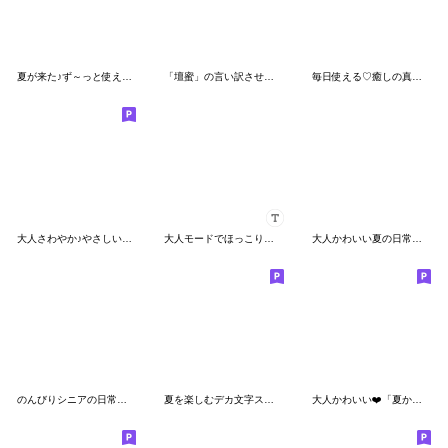
夏が来た♪ず～っと使える♡日常スタンプ
「壇蜜」の言い訳させない♡スタンプ
毎日使える♡癒しの真夏スタンプ
大人さわやか♪やさしい日常用語【夏〜秋】
大人モードでほっこりあたたまる秋冬～名前
大人かわいい夏の日常スタンプ
のんびりシニアの日常スタンプ～夏～
夏を楽しむデカ文字スタンプ
大人かわいい❤️「夏から秋スタンプ」