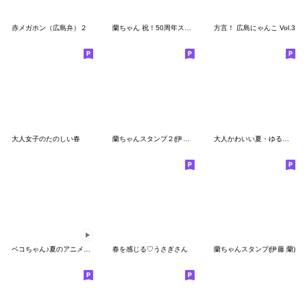
赤メガホン（広島弁）２
蘭ちゃん 祝！50周年スタンプ(伊藤 蘭)
方言！ 広島にゃんこ Vol.3
大人女子のたのしい春
蘭ちゃんスタンプ２(伊藤 蘭)
大人かわいい夏・ゆるめハイテンション☆
ペコちゃん♪夏のアニメーションスタンプ
春を感じる♡うさぎさん
蘭ちゃんスタンプ(伊藤 蘭)