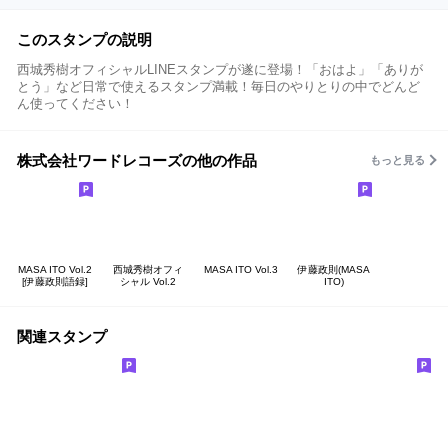
このスタンプの説明
西城秀樹オフィシャルLINEスタンプが遂に登場！「おはよ」「ありが
とう」など日常で使えるスタンプ満載！毎日のやりとりの中でどんど
ん使ってください！
株式会社ワードレコーズの他の作品
もっと見る
MASA ITO Vol.2
西城秀樹オフィ
MASA ITO Vol.3
伊藤政則(MASA
[伊藤政則語録]
シャル Vol.2
ITO)
関連スタンプ