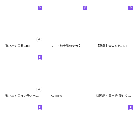
飛び出す♡秋GIRL
シニア紳士達のデカ文字 No.101
【夏季】大人かわいい癒し
飛び出す♡女の子とぺんぺんの夏
Re:Mind
韓国語と日本語 優しくなれる言葉