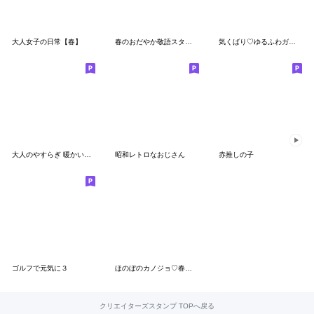
大人女子の日常【春】
春のおだやか敬語スタンプ
気くばり♡ゆるふわガール♥【夏の日常】
大人のやすらぎ 暖かい季節の日常スタンプ
昭和レトロなおじさん
赤推しの子
ゴルフで元気に３
ほのぼのカノジョ♡春～初夏♪敬語スタンプ
クリエイターズスタンプ TOPへ戻る