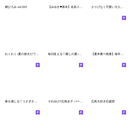
郷ひろみ vol.GO
【みゆき❤基本】名前スタンプ コメント付き
さりげなく可愛い大人の癒し【冬〜春】
わくわく♪夏の柴犬だワン！
毎日使える♡癒しの夏♪おでかけスタンプ
【夏本番〜残暑】毎年使える♪夏のスタンプ
春を感じる♡うさぎさん【デカ文字】
それゆけ!!広島女子 パート2
広島大好き応援団