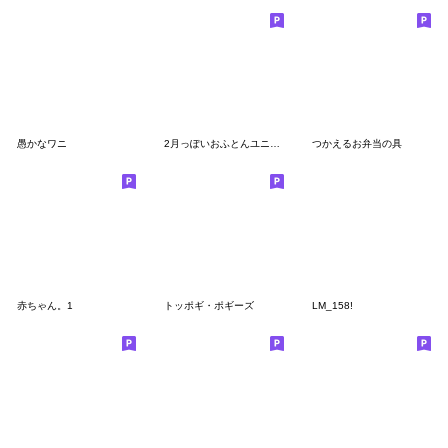
愚かなワニ
2月っぽいおふとんユニバース
つかえるお弁当の具
赤ちゃん。1
トッポギ・ポギーズ
LM_158!