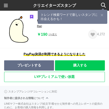
クリエイターズスタンプ
トレンド検索ワードで新しいスタンプに
出会えるかも！
いもむぴ
Rari
￥190
4,272
1%還元
PayPay決済が利用できるようになりました
プレゼントする
購入する
LYPプレミアムで使い放題
スタンプアレンジ/デコレーションに対応
制作者に提供される情報について
LINEヤフー株式会社はスタンプ/絵文字/着せかえ制作者への売上レポートの提供の
ために、お客様の購入情報を利用します。