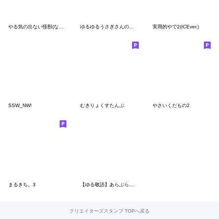
やる気の出ない怪獣(なんとなく新年ver.)
ゆるゆるうさぎさんのスタンプ
実用的やで2(ICEver.)
SSW_NW!
むきりょくすたんぷ
やさいくだもの2
まるきち。3
【ゆる敬語】あらぶらせていただくにんじん
クリエイターズスタンプ TOPへ戻る