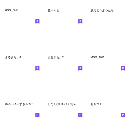
HSS_NW!
色々くま
脱力どうぶつたち
まるきち。4
まるきち。2
MSG_NW!
ゆるいゆるすぎるカラフルな生き物
しそんはいい子だもん（日常）
おちつく…