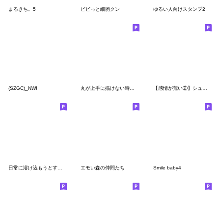
まるきち。5
ビビっと細胞クン
ゆるい人向けスタンプ2
(SZGC)_NW!
丸が上手に描けない時に現れる幻のアイツ01
【感情が荒い②】シュールな小さい奴
日常に溶け込もうとする宇宙人◎
エモい森の仲間たち
Smile baby4