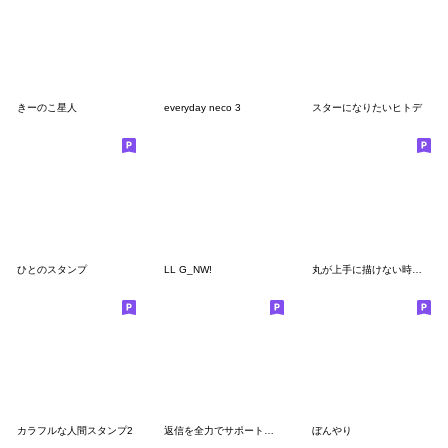
きーのこ星人
everyday neco 3
スターになりたいヒトデ
ひとのスタンプ
LL G_NW!
丸が上手に描けない時に現れる幻のアイツ02
カラフルな人間スタンプ2
返信を全力でサポートするスタンプㅤ
ぼんやり