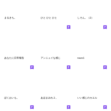
まるきち。
ひと ひと ひと
しそん。（2）
あなたに日常報告
アンニュイな感じ
nazo1
ぼくおいも。
あほまみれ２。
いい感じのカエル