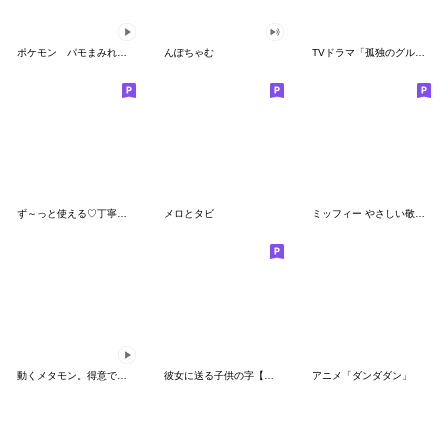
ポケモン パモまみれスタンプ
んぽちゃむ
TVドラマ「孤独のグルメ」
ず～っと使える♡丁寧な敬語お辞儀スタンプ
メロとタビ
ミッフィー やさしい敬語スタンプ
動くメタモン。得意でも苦手でもへんしん！
彼女に送る子供の字【カップル・彼氏】
アニメ「ダンダダン」