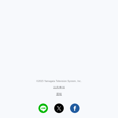
©2015 Yamagata Television System, Inc.
注意事項
通報