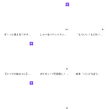
ず～っと使える♡ナチュラルガール
しゃべるパペットスンスン（HAPPY）
「もういい！もどれ！ピカチュウ！」
【トークの始まりに】ゆるカワ♪スヌーピー
ポケモン！×可哀想に！ ムチっとスタンプ
絵本「パンどろぼう」