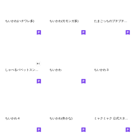
ちいかわ(ハチワレ多)
ちいかわ(モモンガ多)
たまごっちのプチプチおみせっち
しゃべるパペットスンスン
ちいかわ
ちいかわ３
ちいかわ４
ちいかわ(冬かな)
ミャクミャク 公式スタンプ第２弾