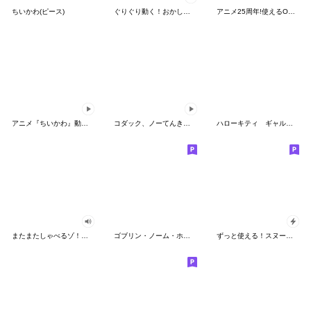
ちいかわ(ピース)
ぐりぐり動く！おかしなポケモンスタンプ
アニメ25周年!使えるONE PIECEスタンプ
アニメ『ちいかわ』動くLINEスタンプ vol.2
コダック、ノーてんきに悩み中！
ハローキティ ギャルバイブス♡
またまたしゃべるゾ！クレヨンしんちゃん
ゴブリン・ノーム・ホーン
ずっと使える！スヌーピーのグリーティング