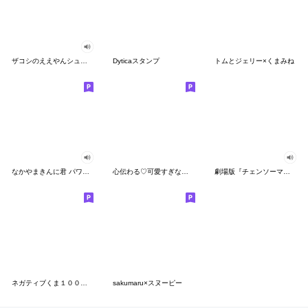
ザコシのええやんシューシュースタンプ
Dyticaスタンプ
トムとジェリー×くまみね
なかやまきんに君 パワー!!スタンプ
心伝わる♡可愛すぎない大人の長文スタンプ
劇場版『チェンソーマン レゼ篇』
ネガティブくま１００％ 憂鬱な一日
sakumaru×スヌーピー