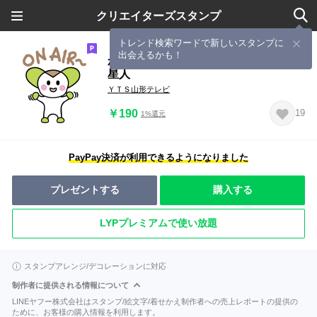
クリエイターズスタンプ
トレンド検索ワードで新しいスタンプに
出会えるかも！
かわいい！方言をしゃべる！みるるん
星人
ＹＴＳ山形テレビ
￥190
19
1%還元
PayPay決済が利用できるようになりました
プレゼントする
購入する
LYPプレミアムで使い放題
スタンプアレンジ/デコレーションに対応
制作者に提供される情報について
LINEヤフー株式会社はスタンプ/絵文字/着せかえ制作者への売上レポートの提供の
ために、お客様の購入情報を利用します。