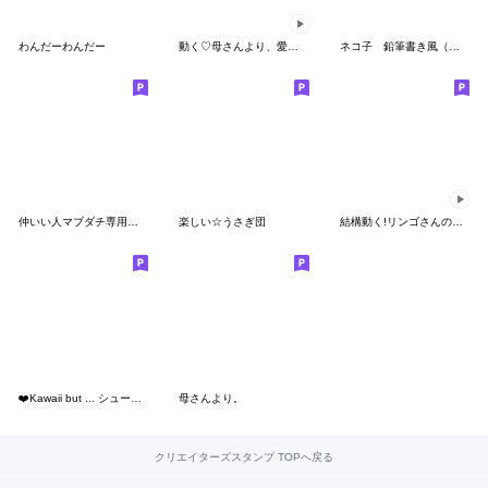
わんだーわんだー
動く♡母さんより、愛を込めて♡
ネコ子 鉛筆書き風（やや毒気あり）
仲いい人マブダチ専用三毛猫
楽しい☆うさぎ団
結構動く!リンゴさんのあいさつスタンプ
❤️Kawaii but ... シュール❤️
母さんより。
クリエイターズスタンプ TOPへ戻る