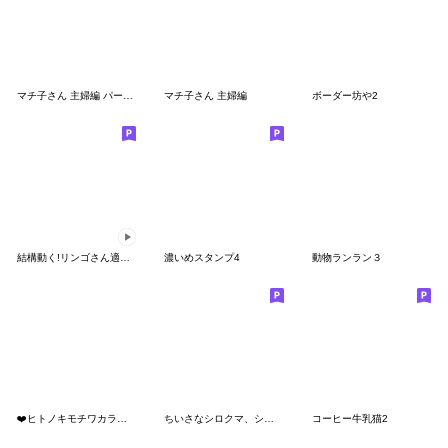
マチ子さん 主婦編 パート3
マチ子さん 主婦編
ボーダー坊や2
結構動く!リンゴさん適当お返事スタンプ
濃いめスタンプ4
動物ランラン３
❤️ヒトノキモチワカラナイ❤️
ちいさなシロクマ、シロヤマさん。
コーヒー牛乳猫2