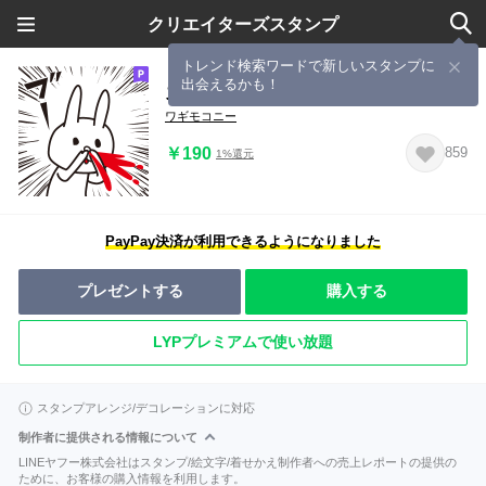
クリエイターズスタンプ
トレンド検索ワードで新しいスタンプに
出会えるかも！
ズキュンちゃん 2
ワギモコニー
￥190
859
1%還元
PayPay決済が利用できるようになりました
プレゼントする
購入する
LYPプレミアムで使い放題
スタンプアレンジ/デコレーションに対応
制作者に提供される情報について
LINEヤフー株式会社はスタンプ/絵文字/着せかえ制作者への売上レポートの提供の
ために、お客様の購入情報を利用します。