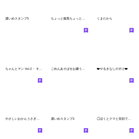
濃いめスタンプ5
ちょっと腹黒ちょっと毒舌なブラックパンダ
くまだから
ちゃんとマン Vol.2・ キンダーブック公式
ごめんあそばせお嬢うさぎ
❤️やるきなしのすけ❤️
やさしいおかんうさぎスタンプ
濃いめスタンプ3
◯ぼくとクマと笑顔でつっこむ仲間達◯