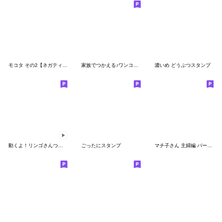
モコタ その2【ネガティブ編】
家族でつかえる♪ワンコのスタンプ
濃いめ どうぶつスタンプ
動くよ！リンゴさんつっこみスタンプ
ごったにスタンプ
マチ子さん 主婦編 パート4〔省スペース〕