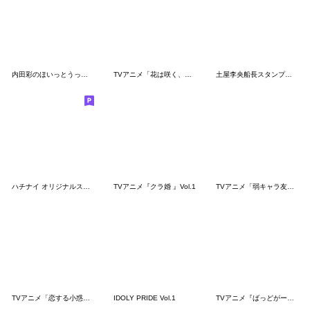
内田彩のほいっとうっちーちゃんスタンプ
TVアニメ「花は咲く、修羅の如く」
土屋李央船長スタンプ第1弾
ハチナイ オリジナルスタンプ vol.3
TVアニメ『クラ婚 』Vol.1
TVアニメ「弱キャラ友崎くん」
TVアニメ「恋する小惑星」
IDOLY PRIDE Vol.1
TVアニメ『ばっどがーる』第2弾