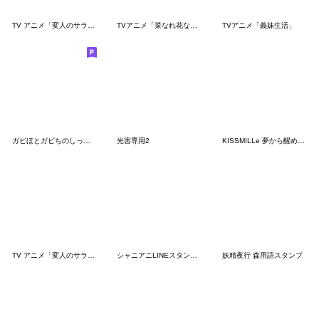
TV アニメ「変人のサラダボウル」
TVアニメ「菜なれ花なれ」
TVアニメ「義妹生活」
ガビほとガビちのしっかり使える名セリフ。
光害専用2
KISSMILLe 夢から醒めない夢を見よ。
TV アニメ「変人のサラダボウル」Vol.2
シャニアニLINEスタンプvol.1
妖精夜行 森用語スタンプ