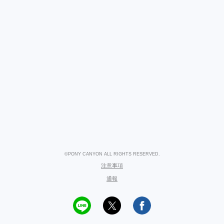
©PONY CANYON ALL RIGHTS RESERVED.
注意事項
通報