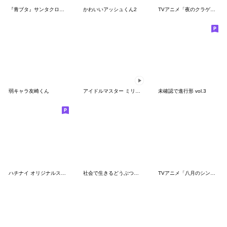
『青ブタ』サンタクロース Vol.2
かわいいアッシュくん2
TVアニメ「夜のクラゲは泳げない」vol.2
弱キャラ友崎くん
アイドルマスター ミリオンライブ！ＳＤ２
未確認で進行形 vol.3
ハチナイ オリジナルスタンプ vol.3.5
社会で生きるどうぶつたち
TVアニメ「八月のシンデレラナイン」