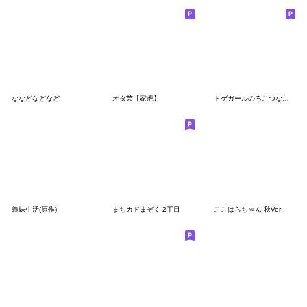
ななどなどなど
オタ芸【家虎】
トゲガールのろこつな宣伝スタンプ
義妹生活(原作)
まちカドまぞく 2丁目
ここはらちゃん-秋Ver-