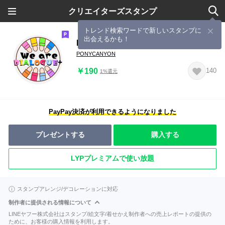
クリエイターズスタンプ
トレンド検索ワードで新しいスタンプに
出会えるかも！
DIALOGUE+ スタンプ
PONYCANYON
￥190
140
1%還元
PayPay決済が利用できるようになりました
プレゼントする
購入する
LYPプレミアムで使い放題
スタンプアレンジ/デコレーションに対応
制作者に提供される情報について
LINEヤフー株式会社はスタンプ/絵文字/着せかえ制作者への売上レポートの提供の
ために、お客様の購入情報を利用します。