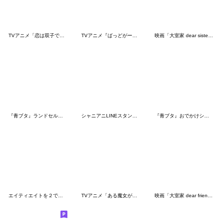
TVアニメ「恋は双子で割り切れない」
TVアニメ『ばっどがーる』第1弾
映画「大室家 dear sisters」
『青ブタ』ランドセルガール
シャニアニLINEスタンプvol.2
『青ブタ』おでかけシスター
エイティエイトを２でわって
TVアニメ「ある魔女が死ぬまで」
映画「大室家 dear friends」