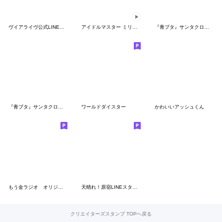
ヴイアライヴ公式LINEスタンプ 第一弾
アイドルマスター ミリオンライブ！ＳＤ３
『青ブタ』サンタクロース Vol.3
『青ブタ』サンタクロース
ワールドダイスター
かわいいアッシュくん
もう金ラジオ オリジナルスタンプ
天晴れ！原宿LINEスタンプ
クリエイターズスタンプ TOPへ戻る