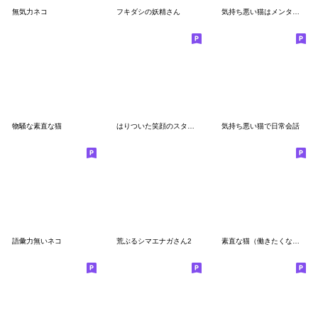
無気力ネコ
フキダシの妖精さん
気持ち悪い猫はメンタルが強い
物騒な素直な猫
はりついた笑顔のスタンプ4
気持ち悪い猫で日常会話
語彙力無いネコ
荒ぶるシマエナガさん2
素直な猫（働きたくない）