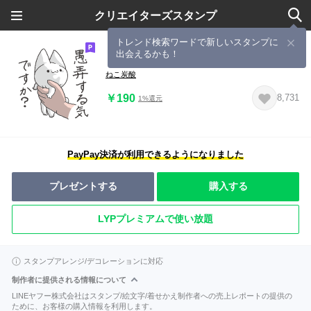
クリエイターズスタンプ
トレンド検索ワードで新しいスタンプに
出会えるかも！
ドSなこねこ様 ２
ねこ炭酸
￥190
8,731
1%還元
PayPay決済が利用できるようになりました
プレゼントする
購入する
LYPプレミアムで使い放題
スタンプアレンジ/デコレーションに対応
制作者に提供される情報について
LINEヤフー株式会社はスタンプ/絵文字/着せかえ制作者への売上レポートの提供の
ために、お客様の購入情報を利用します。