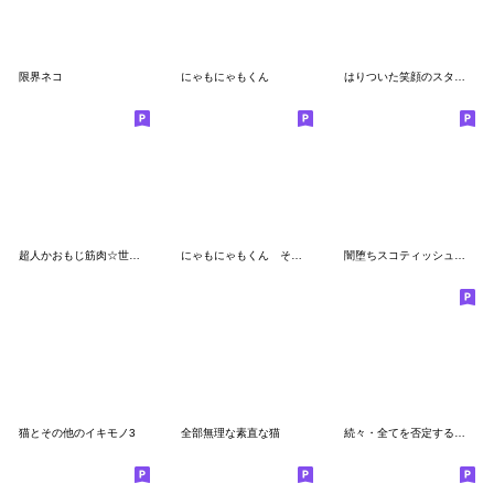
限界ネコ
にゃもにゃもくん
はりついた笑顔のスタンプ5
超人かおもじ筋肉☆世紀末「顔文字マン」2
にゃもにゃもくん その３
闇堕ちスコティッシュフォールド
猫とその他のイキモノ3
全部無理な素直な猫
続々・全てを否定する執事