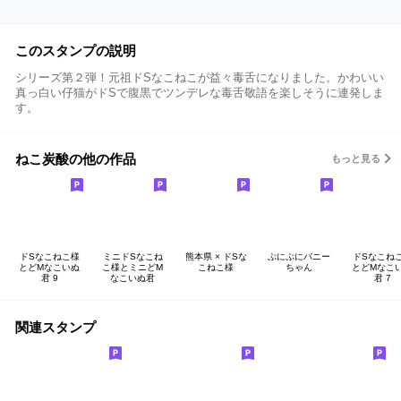
このスタンプの説明
シリーズ第２弾！元祖ドSなこねこが益々毒舌になりました。かわいい
真っ白い仔猫がドSで腹黒でツンデレな毒舌敬語を楽しそうに連発しま
す。
ねこ炭酸の他の作品
もっと見る
ドSなこねこ様
ミニドSなこね
熊本県 × ドSな
ぷにぷにバニー
ドSなこね
とどMなこいぬ
こ様とミニどM
こねこ様
ちゃん
とどMなこ
君 9
なこいぬ君
君 7
関連スタンプ