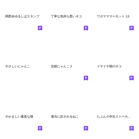
関西弁ゆるしばスタンプ
丁寧な気持ち悪いネコ
ワガマママーモット 13
やさしいにゃんこ
交錯にゃんこ２
イヤイヤ期のネコ
やかましい素直な猫
適当に訳されるねこ
たぶん小学生ストーカーてゃ