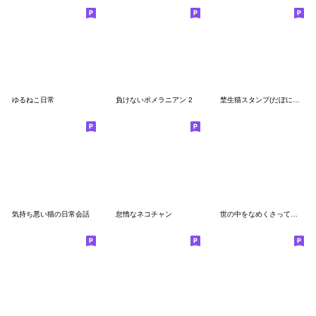
ゆるねこ日常
負けないポメラニアン 2
埜生猫スタンプ(だぼにゃん)
気持ち悪い猫の日常会話
怠惰なネコチャン
世の中をなめくさっているチンチラ4