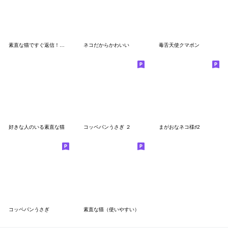
素直な猫ですぐ返信！即レス！
ネコだからかわいい
毒舌天使クマポン
好きな人のいる素直な猫
コッペパンうさぎ ２
まがおなネコ様♯2
コッペパンうさぎ
素直な猫（使いやすい）