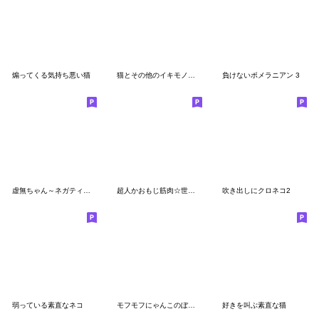
煽ってくる気持ち悪い猫
猫とその他のイキモノ スピンオフ[アプデ]
負けないポメラニアン 3
虚無ちゃん～ネガティブ～
超人かおもじ筋肉☆世紀末「顔文字マン」
吹き出しにクロネコ2
弱っている素直なネコ
モフモフにゃんこのぼぼち2
好きを叫ぶ素直な猫