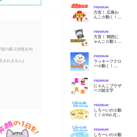
方言！ 広島わ
んこ☆動く！☆
Vol.5
方言！ 関西に
ゃんこ☆動く！
☆Vol.4
客様の購入情報を利
含まれません)
ラッキーフクロ
ー☆動く！
☆Vol.1
にゃんこブラザ
ーズ絵文字
しろーいの☆動
く！☆Vol.2[冬
編]
しろーいの☆動