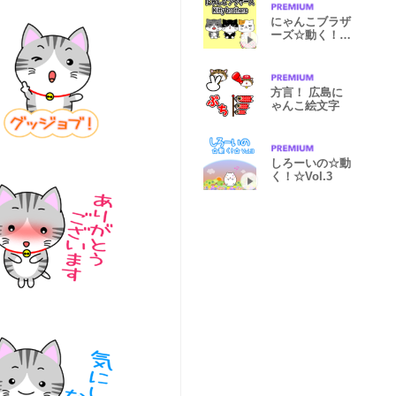
にゃんこブラザ
ーズ☆動く！☆
Vol.2
方言！ 広島に
ゃんこ絵文字
しろーいの☆動
く！☆Vol.3