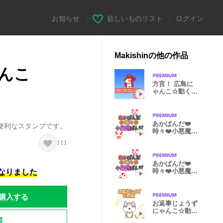
お知らせ
|
欲しいものリスト
|
ログイン
Makishinの他の作品
んこ
方言！ 広島に
ゃんこ☆動く！
☆ Vol.8
あかぱんだ❤️
便利なスタンプです。
時々❤️小悪魔ぱ
んだ Vol.2
111
あかぱんだ❤️
時々❤️小悪魔ぱ
になりました
んだ Vol.1
購入する
お返事じょうず
にゃんこ☆動
く！☆ Vol.5
題