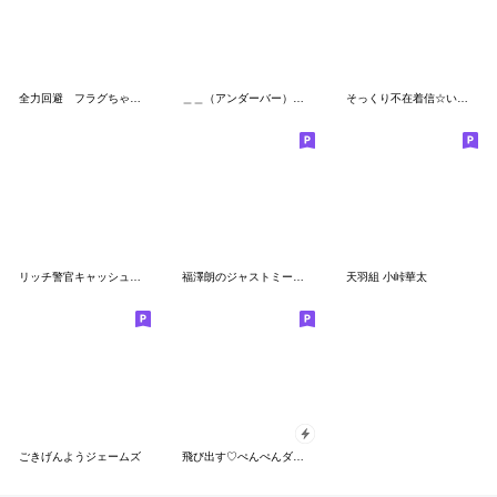
全力回避 フラグちゃん！
＿＿（アンダーバー）スタンプ
そっくり不在着信☆いたずらドッキリ用
リッチ警官キャッシュ！～ゼロの事件簿～
福澤朗のジャストミート！！
天羽組 小峠華太
ごきげんようジェームズ
飛び出す♡ぺんぺんダジャレ