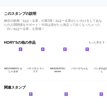
このスタンプの説明
納豆の妖精「ねば～る君」の第2弾！ねばーる君がいいわけをしてあな
たの人間関係をサポート！今回は混ぜたら泡立って白くなっちゃった
「白いねば〜る君」も登場！
HORY'Sの他の作品
もっと見る
MOJYAMAYU も
バケツネコ マッ
MASAKATSU
バクバクちゃん
パンダのぱ
じゃまゆ
クス
sticker
し
関連スタンプ