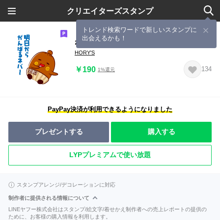
クリエイターズスタンプ
トレンド検索ワードで新しいスタンプに
出会えるかも！
ねば～る君 言い訳スタンプ
HORY'S
￥190
134
1%還元
PayPay決済が利用できるようになりました
プレゼントする
購入する
LYPプレミアムで使い放題
スタンプアレンジ/デコレーションに対応
制作者に提供される情報について
LINEヤフー株式会社はスタンプ/絵文字/着せかえ制作者への売上レポートの提供の
ために、お客様の購入情報を利用します。