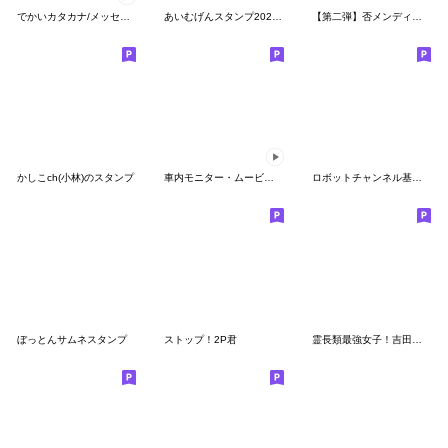
でかいカタカナ/メッセージ（ノ〜ピ）
あいむげんスタンプ20240520
【第二弾】否メンディースタンプ
かしこch(小林)のスタンプ
車内モニター・ムービー（多言語）
ロボットチャンネル基本編
ぼっとんサムネスタンプ
ストップ！2P君
霊長類最強女子！吉田沙保里