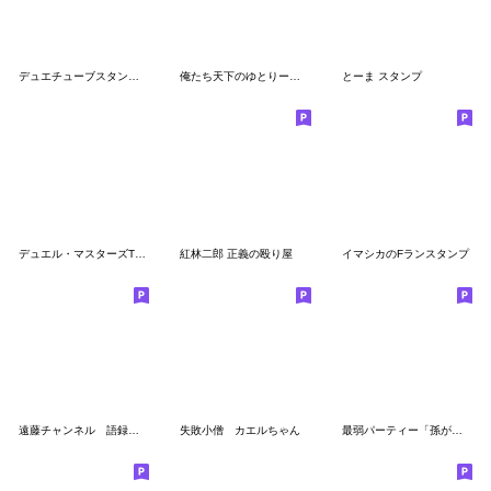
デュエチューブスタンプ 名場面BEST
俺たち天下のゆとりーマン
とーま スタンプ
デュエル・マスターズTCG 第2弾
紅林二郎 正義の殴り屋
イマシカのFランスタンプ
遠藤チャンネル 語録スタンプ
失敗小僧 カエルちゃん
最弱パーティー「孫が嫌いなおばあちゃん」