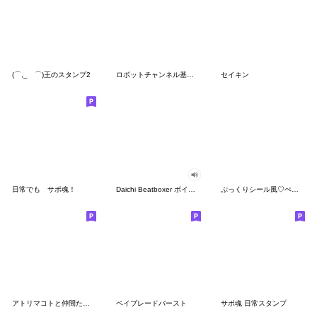
(⌒,_ゝ⌒)王のスタンプ2
ロボットチャンネル基本編②
セイキン
日常でも サポ魂！
Daichi Beatboxer ボイススタンプ
ぷっくりシール風♡ぺんぺんダジャレ
アトリマコトと仲間たち〜保育園児 ver.〜
ベイブレードバースト
サポ魂 日常スタンプ