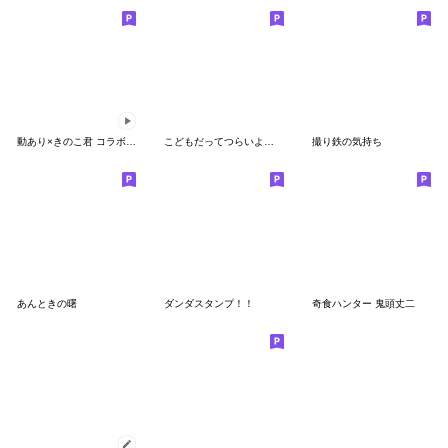
動あり×きのこ君 コラボスタンプ
こどもだってつらいよ シールコレクション
撮り鉄の気持ち
あんときの曙
ダンダスタンプ！！
奇食ハンター 鬼頭丈二