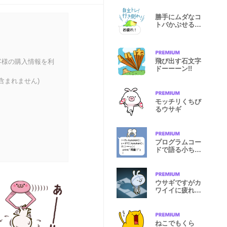
勝手にムダなコ
トバかぶせるイ
ンコさん
飛び出す石文字
客様の購入情報を利
ドーーーン!!
含まれません)
モッチリくちび
るウサギ
プログラムコー
ドで語る小ちゃ
い人
ウサギですがカ
ワイイに疲れま
した‥
ねこでもくら