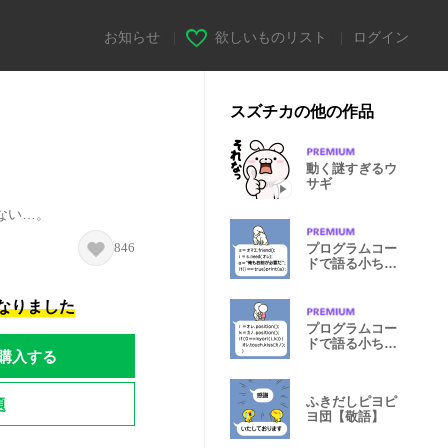
お知らせ
|
欲しいものリスト
|
ログイン
スズチカの他の作品
動く謎すぎるウ
サギ
ない…。
846
プログラムコー
ドで語る小ちゃ
い人2
になりました
プログラムコー
ドで語る小ちゃ
購入する
い人3
題
ふきだしピヨピ
ヨ団【敬語】