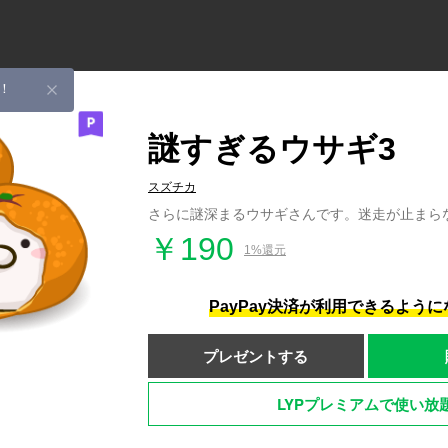
！
謎すぎるウサギ3
スズチカ
さらに謎深まるウサギさんです。迷走が止まら
￥190
1%還元
PayPay決済が利用できるよう
プレゼントする
LYPプレミアムで使い放