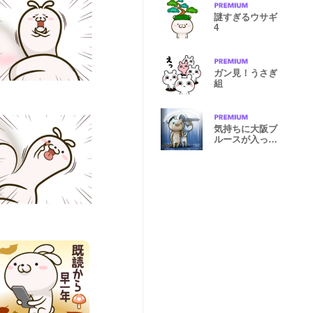
謎すぎるウサギ
4
ガン見！うさぎ
組
気持ちに大阪ブ
ルースが入って
るネコ