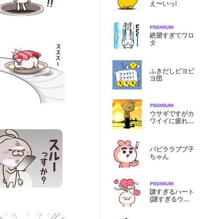
え〜いっ!
絶望すぎてワロ
タ
ふきだしピヨピ
ヨ団
ウサギですがカ
ワイイに疲れま
した‥２
パピララププ子
ちゃん
謎すぎるハート
(謎すぎるウサ
ギ 5)