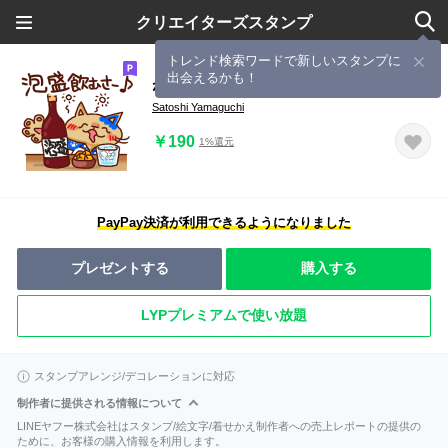
クリエイターズスタンプ
トレンド検索ワードで新しいスタンプに
出会えるかも！
ねこの肉球＠沖縄編
Satoshi Yamaguchi
￥190
1%還元
PayPay決済が利用できるようになりました
プレゼントする
購入する
LYPプレミアムで使い放題
スタンプアレンジ/デコレーションに対応
制作者に提供される情報について
LINEヤフー株式会社はスタンプ/絵文字/着せかえ制作者への売上レポートの提供の
ために、お客様の購入情報を利用します。