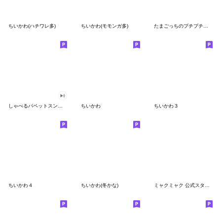
ちいかわ(ハチワレ多)
ちいかわ(モモンガ多)
たまごっちのプチプチおみせっち
しゃべるパペットスンスン
ちいかわ
ちいかわ３
ちいかわ４
ちいかわ(冬かな)
ミャクミャク 公式スタンプ第２弾