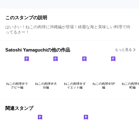
このスタンプの説明
はいさい！ねこの肉球に沖縄編が登場！綺麗な海と美味しい料理で待
ってるさー！
Satoshi Yamaguchiの他の作品
もっと見る
ねこの肉球＠ラ
ねこの肉球＠大
ねこの肉球＠ダ
ねこの肉球＠SF
ねこの肉球
グビー編
分編
イエット編
編
町編
関連スタンプ