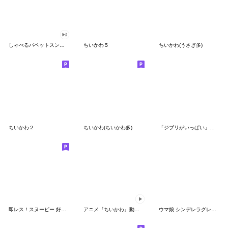
しゃべるパペットスンスン（GOOD）
ちいかわ５
ちいかわ(うさぎ多)
ちいかわ２
ちいかわ(ちいかわ多)
「ジブリがいっぱい」スタンプ
即レス！スヌーピー 好印象な長文スタンプ
アニメ『ちいかわ』動くLINEスタンプ vol.1
ウマ娘 シンデレラグレイ かんたんオグリ