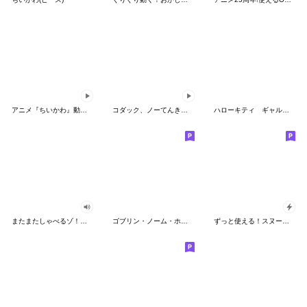
アニメ『ちいかわ』動くLINEスタンプ vol.2
コダック、ノーてんきに悩み中！
ハローキティ ギャルバイブス♡
またまたしゃべるゾ！クレヨンしんちゃん
ゴブリン・ノーム・ホーン
ずっと使える！スヌーピーのグリーティング