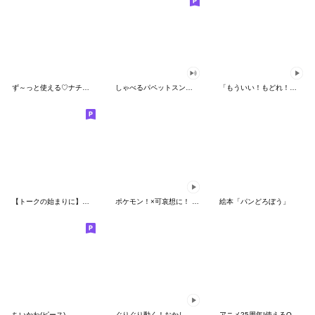
ず～っと使える♡ナチュラルガール
しゃべるパペットスンスン（HAPPY）
「もういい！もどれ！ピカチュウ！」
【トークの始まりに】ゆるカワ♪スヌーピー
ポケモン！×可哀想に！ ムチっとスタンプ
絵本「パンどろぼう」
ちいかわ(ピース)
ぐりぐり動く！おかしなポケモンスタンプ
アニメ25周年!使えるONE PIECEスタンプ