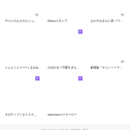
ザコシのええやんシューシュースタンプ
Dyticaスタンプ
なかやまきんに君 パワー!!スタンプ
トムとジェリー×くまみね
心伝わる♡可愛すぎない大人の長文スタンプ
劇場版『チェンソーマン レゼ篇』
ネガティブくま１００％ 憂鬱な一日
sakumaru×スヌーピー