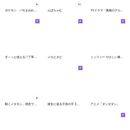
ポケモン パモまみれスタンプ
んぽちゃむ
TVドラマ「孤独のグルメ」
ず～っと使える♡丁寧な敬語お辞儀スタンプ
メロとタビ
ミッフィー やさしい敬語スタンプ
動くメタモン。得意でも苦手でもへんしん！
彼女に送る子供の字【カップル・彼氏】
アニメ「ダンダダン」