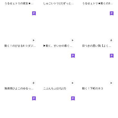
うるせぇトリの彼女★動くの1個目
しゅごいトリ(２)ずっと使えてちょうど良い
うるせぇトリ★動くの3個目
動く！のびまる6 ☆ダジャレ
▶動く。すいかの着ぐるみちゃん
目つきの悪い鶏【よく使う言葉】
無表情ひよこのゆるっと日常スタンプ
こぶんちょ(けなげ)
動く！下町のネコ