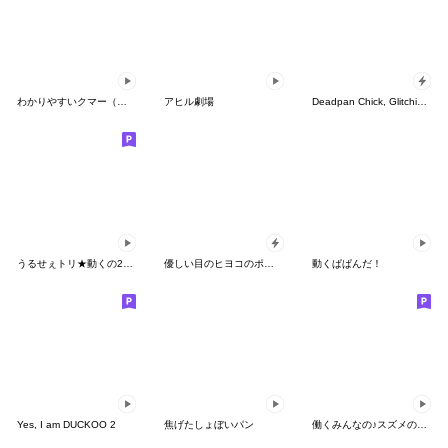
わかりやすいクマー（荒ぶる編）
アヒル劇場
Deadpan Chick, Glitching Moods
うるせぇトリ★動くの2個目
優しい目のヒヨコのポップアップ
動くぱぱんだ！
Yes, I am DUCKOO 2
焦げたしょぼいパン
働くみんなの♪スズメのちゅん