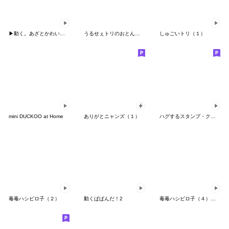
▶動く。あざとかわいいめんたいこ2
うるせぇトリのおとん★哀愁
しゅごいトリ（１）
mini DUCKOO at Home
ありがとニャンズ（１）
ハグするスタンプ・クマウサ（夏恋編）
毒毒ハシビロ子（２）
動くぱぱんだ！2
毒毒ハシビロ子（４）夏用