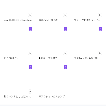
mini DUCKOO : Greetings
毒毒ハシビロ子(1)
リラックマ エンジョイサマースタンプ
ヒヨコ×3 ごっ
▶動く！でん助7
つぶあんパンダの「盛りすぎ魂♪」
動くヘンナとり だじゃれ
リアクションのスタンプ