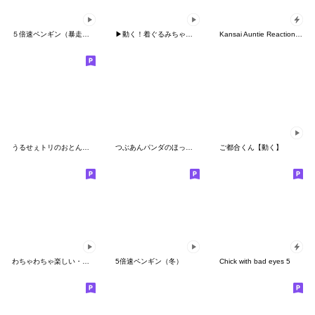
５倍速ペンギン（暴走編）
▶動く！着ぐるみちゃん・熊（言葉少なめ）
Kansai Auntie Reactions Pack
うるせぇトリのおとんのらくがき
つぶあんパンダのほっこり気分
ご都合くん【動く】
わちゃわちゃ楽しい・スズメのちゅん
5倍速ペンギン（冬）
Chick with bad eyes 5