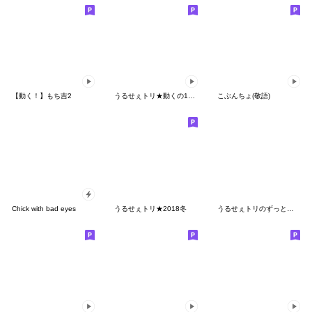
【動く！】もち吉2
うるせぇトリ★動くの1個目
こぶんちょ(敬語)
Chick with bad eyes
うるせぇトリ★2018冬
うるせぇトリのずっと使える十二支スタンプ