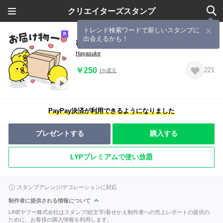
クリエイターズスタンプ
トレンド検索ワードで新しいスタンプに
出会えるかも！
ひよこがいっぱい いつもの連絡
Hayasuke
￥250
221
1%還元
PayPay決済が利用できるようになりました
プレゼントする
購入する
LYPプレミアムで使い放題
スタンプアレンジ/デコレーションに対応
制作者に提供される情報について
LINEヤフー株式会社はスタンプ/絵文字/着せかえ制作者への売上レポートの提供の
ために、お客様の購入情報を利用します。