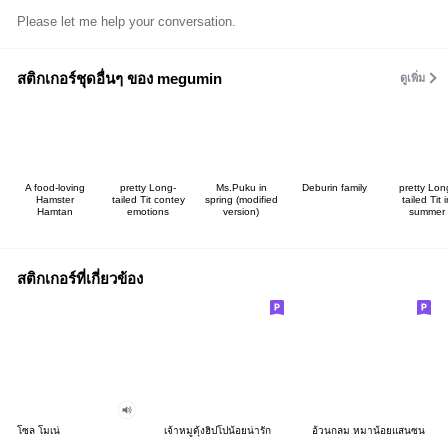
Please let me help your conversation.
สติกเกอร์ชุดอื่นๆ ของ megumin
ดูเพิ่ม
A food-loving
pretty Long-
Ms.Puku in
Deburin family
pretty Lon
Hamster
tailed Tit contey
spring (modified
tailed Tit 
Hamtan
emotions
version)
summer
สติกเกอร์ที่เกี่ยวข้อง
โซล โมเน่
เจ้าหมูดุ้งฮิปโปน้อยน่ารัก
อ้วนกลม หมาน้อยแสนซน