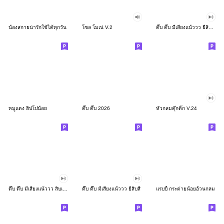
น้องสกายน่ารักใช้ได้ทุกวัน
โซล โมเน่ V.2
ดึ๊บ ดึ๊บ มีเสียงแน้ววว ยี่สิบสอง
หมูแดง ฮิปโปน้อย
ดึ๊บ ดึ๊บ 2026
หัวกลมดุ๊กดิ๊ก V.24
ดึ๊บ ดึ๊บ มีเสียงแน้ววว สิบเก้า
ดึ๊บ ดึ๊บ มีเสียงแน้ววว ยี่สิบสี่
แรบบี้ กระต่ายน้อยอ้วนกลม