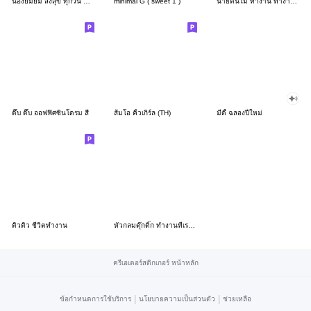
น้องยิมยิ้ม ส่งสุข ทุกวัน CutePastel THA
minimal G ( sweet 1 )
นายต้นไม้ ทำงาน ทำงาน ทำงาน!!!
ดึ๊บ ดึ๊บ ออฟฟิศซินโดรม สี่
ส้มโอ คิ้วเกิร์ล (TH)
มีดี้ ฉลองปีใหม่
ดิวดิว ชีวิตทำงาน
หัวกลมดุ๊กดิ๊ก ทำงานที่เรารัก03
ครีเอเตอร์สติกเกอร์ หน้าหลัก
|
|
ข้อกำหนดการใช้บริการ
นโยบายความเป็นส่วนตัว
ช่วยเหลือ