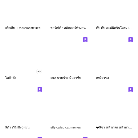
เด็กเฮีย - RedremasteRed
พาร์เฟ่ต์ : สติกเกอร์ทำงาน
ดึ๊บ ดึ๊บ ออฟฟิศซินโดรม เจ็ด
โพก้าซัง
MD: นายช่าง มืออาชีพ
เหมียวขอ
ลิต้า เวิร์กกิ้งวูแมน
silly calico cat memes
❤️ลิซ่า หน้าตลก หน้ากวน!❤️