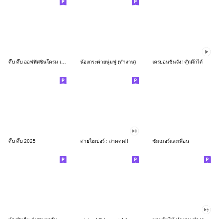
ดึ๊บ ดึ๊บ ออฟฟิศซินโดรม เก้า
น้องกระต่ายนุ่มฟู (ทำงาน)
เครยอนชินจัง! ดุ๊กดิ๊กได้
ดึ๊บ ดึ๊บ 2025
ต่ายไฮเปอร์ : สาดดด!!
ซัมเมอร์และเพื่อน