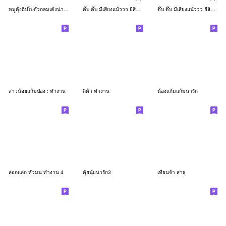
หมูดุ้งฮิปโปตัวกลมเด้งน่ารัก
ดึ๊บ ดึ๊บ มีเสียงแน้ววว ยี่สิบเจ็ด
ดึ๊บ ดึ๊บ มีเสียงแน้ววว ยี่สิบหก
สาวน้อยแก้มป่อง : ทำงาน
ลิต้า ทำงาน
น้องแก้มแก้มน่ารัก
ล่อกแล่ก หัวมน ทำงาน 4
ตุ้ยนุ้ยน่ารัก3
เทียนจ้า สาธุ