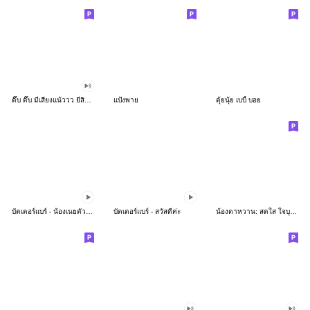
ดึ๊บ ดึ๊บ มีเสียงแน้ววว ยี่สิบห้า
แป้งพาย
ตุ้ยนุ้ย เบบี้ บอย
บัตเตอร์แบร์ - น้องเนยตัวตึง พุงเต่ง
บัตเตอร์แบร์ - สวัสดีค่ะ
น้องตาหวาน: สดใส ใจบุญ (สีพาสเทล)