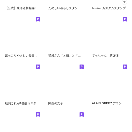
【公式】東海道新幹線60周年記念スタンプ
たのしい暮らしスタンプ #2
familiar カスタムスタンプ
ほっこりやさしい毎日言葉４♡初夏
猫村さん「と組」と「ら組」のことらたち
てっちゃん 第２弾
結局これが1番使うスタンプ -夏編-
関西の女子
ALAIN GREE7 アラン グレ 季節のあいさつ