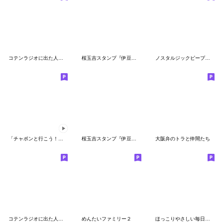
コテンラジオに出た人たち（ゆる劇画ver）
桜玉吉スタンプ『伊豆漫玉日記』編
ノスタルジックピープル 冬5
「チャポンと行こう！」ねこスタンプ
桜玉吉スタンプ『伊豆漫玉エレジー』編
大阪弁のトラと仲間たち
コテンラジオに出た人達（ほっこりver）
めんたいファミリー２
ほっこりやさしい毎日言葉5♡夏