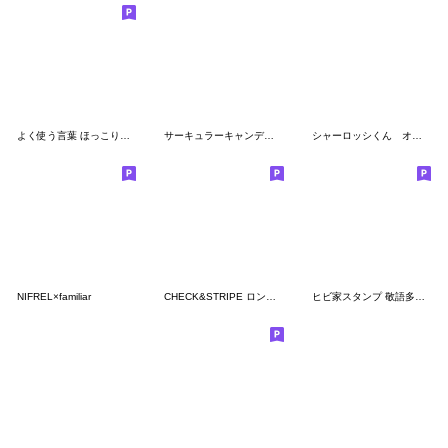
よく使う言葉 ほっこりハート編
サーキュラーキャンディーコレクション
シャーロッシくん オリジナルスタンプ
NIFREL×familiar
CHECK&STRIPE ロンドンくまのスタンプ
ヒビ家スタンプ 敬語多めver2