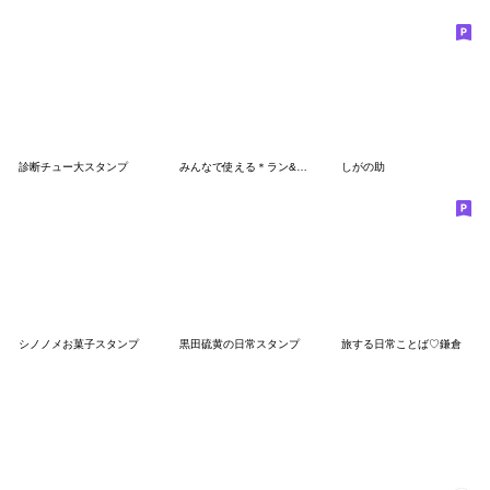
診断チュー大スタンプ
みんなで使える＊ラン&ラブと仲間たち
しがの助
シノノメお菓子スタンプ
黒田硫黄の日常スタンプ
旅する日常ことば♡鎌倉