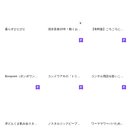
暮らすひとびと
清水音泉20年！動くお湯ねこ
【有料版】ごろごろにゃんすけ コラボ 7
Bonpoint（ボンポワン）オリジナルスタンプ
コンドウアキの「トリペとモッチン2」
コンサル用語を使いこなすAI美女
岸どんくま飲み会スタンプ
ノスタルジックピープル 健康 (糖尿病)
ワーママワーパパためのくまスタンプ