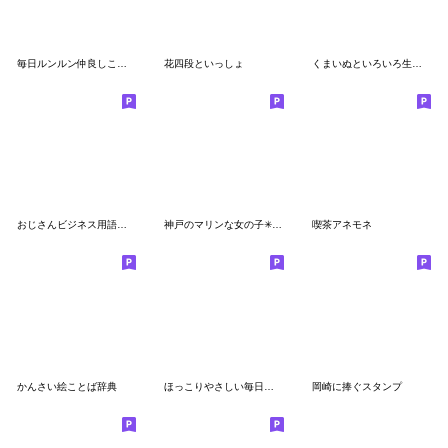
毎日ルンルン仲良しことば１
花四段といっしょ
くまいぬといろいろ生き物
おじさんビジネス用語を使いこなすAI美女
神戸のマリンな女の子✳︎冬✳︎
喫茶アネモネ
かんさい絵ことば辞典
ほっこりやさしい毎日言葉12♡喜怒哀楽
岡崎に捧ぐスタンプ