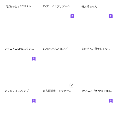
『ぱれっと』2022 LINEスタンプ
TVアニメ「プリズマ☆イリヤ」シリーズ
椿お姉ちゃん
シャニアニLINEスタンプvol.2
SIANちゃんスタンプ
またぞろ。留年してなくても使えるスタンプ
Ｄ．Ｃ．４ スタンプ
東方面鉄道 メッセージスタンプ
TVアニメ『9-nine- Ruler’s Crown』