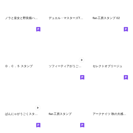
ノラと皇女と野良猫ハート SD描き下ろし
デュエル・マスターズTCG 第2弾
flat-工房スタンプ 02
Ｄ．Ｃ．５ スタンプ
ソフィーティアがうごくスタンプ
セレクトオブリージュ
ぱんにゃがうごくスタンプ！ 第１弾
flat-工房スタンプ
アークナイツ 秋の大感謝祭2023