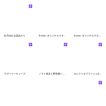
紅月ゆれる恋あかり
9-nine- オリジナルスタンプ Vol.1
9-nine- オリジナルスタンプ Vol.2
ラズベリーキューブ
ノラと皇女と野良猫ハート SD描き下ろし2
セレクトオブリージュSDスタンプ