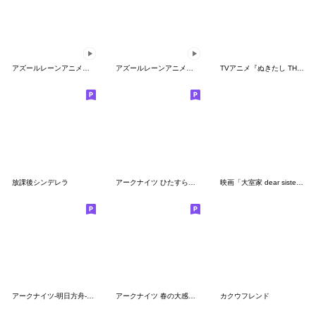
アズールレーンアニメションスタンプVol.3
アズールレーンアニメションスタンプVol.2
TVアニメ『ぬきたし THE ANIMATION』第3弾
放課後シンデレラ
アークナイツ ひたすらスペクター
映画「大室家 dear sisters」
アークナイツ-明日方舟-秋の大感謝祭2021
アークナイツ 春の大感謝祭2022
カクウフレンド