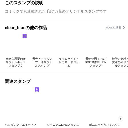
このスタンプの説明
コミックでも連載された千恋*万花のオリジナルスタンプです
clear_blueの他の作品
もっと見る
幸せな悪夢のオ
天色＊アイルノ
ライムライト・
天使☆騒々 RE-
時計の妖精
リジナルキャラ
ーツ オリジナ
レモネードジャ
BOOT!作中LIEN
女達のオリ
スタンプ２
ルスタンプ
ム
スタンプ
ルスタン
関連スタンプ
ハミダシクリエイティブ
シャニアニLINEスタンプvol.1
ぱんにゃがうごくスタンプ！ 第２弾