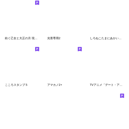
紡ぐ乙女と大正の月 現代で使えるスタンプ
光害専用2
しろねこたまにあかいねこ
こころスタンプ５
アマカノ2+
TVアニメ「デート・ア・ライブ Ⅴ」