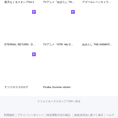
藍月なくるスタンプVol.1
TVアニメ『ぬきたし THE ANIMATION』第2弾
アズールレーンキャラクタースタンプ1
ETERNAL RETURN : Daily life on Lumia 01
TVアニメ『ATRI -My Dear Moments-』
ぬきたし THE ANIMATION
ナツイロココロログ
Posika Summer sticker
クリエイターズスタンプ TOPへ戻る
|
|
|
|
利用規約
プライバシーポリシー
特定商取引法の表記
資金決済法に基づく表示
ヘルプ