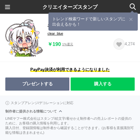
クリエイターズスタンプ
トレンド検索ワードで新しいスタンプに
出会えるかも！
千恋*万花 オリジナルスタンプ
clear_blue
￥190
4,274
1%還元
PayPay決済が利用できるようになりました
プレゼントする
購入する
スタンプアレンジ/デコレーションに対応
制作者に提供される情報について
LINEヤフー株式会社はスタンプ/絵文字/着せかえ制作者への売上レポートの提供の
ために、お客様の購入情報を利用します。
購入日付、登録国情報は制作者から確認することができます。(お客様を直接識別可
能な情報は含まれません)