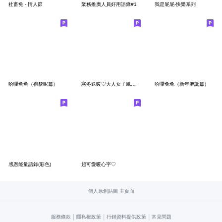
社畜兔 - 情人節
業務推廣人員好用語錄#1
我是屁屁-快樂系列
哈囉兔兔（禮貌呢篇）
寒冬送暖♡大人女子風每日生活＆歲末新年
哈囉兔兔（新年聖誕篇）
感恩能量語錄(彩色)
超可愛暖心字♡
個人原創貼圖 主頁面
|
|
|
服務條款
隱私權政策
行銷資料提供政策
常見問題