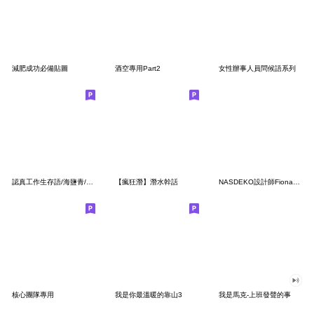
減肥成功必備貼圖
酒空專用Part2
女性辦事人員問候語系列
認真工作生存語/海鹽青/職場打工人必備回覆
【瘋狂潛】潛水幹話
NASDEKO設計師Fiona｜一切都好療癒能量貼圖
核心團隊專用
我是你最溫暖的靠山3
我是馬克-上班發聲的事