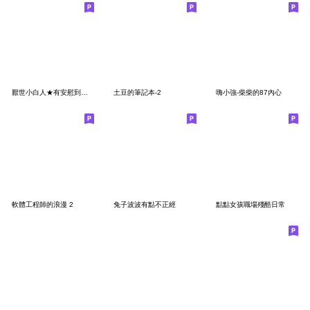
厭世小白人★有安慰到你嗎
土豆的筆記本-2
嗨小強-柴柴的87內心
軟體工程師的浪漫 2
兔子波波有點不正經
點點女孩職場殘酷日常