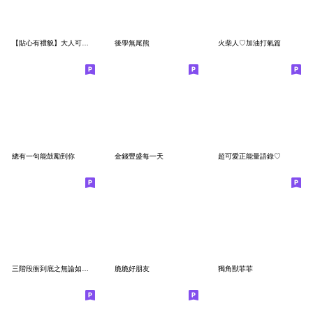
【貼心有禮貌】大人可愛風♡毛茸茸小狐狸
後學無尾熊
火柴人♡加油打氣篇
總有一句能鼓勵到你
金錢豐盛每一天
超可愛正能量語錄♡
三階段衝到底之無論如何！
脆脆好朋友
獨角獸菲菲