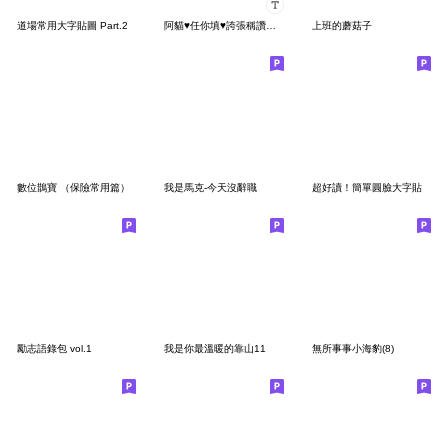
道場常用大字貼圖 Part.2
阿貓♥任你填♥誇張稱讚系列
上班的蘑菇子
數位鵲寶 （保險常用篇）
我是馬克-今天沒辭職
超好讀！簡單圓臉大字貼
勵志語錄包 vol.1
我是你最溫暖的靠山11
無所事事小海豹(8)