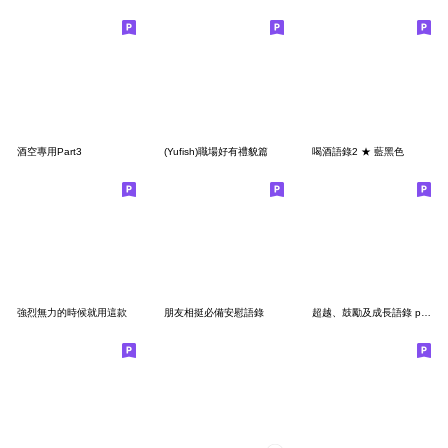
酒空專用Part3
(Yufish)職場好有禮貌篇
喝酒語錄2 ★ 藍黑色
強烈無力的時候就用這款
朋友相挺必備安慰語錄
超越、鼓勵及成長語錄 part7