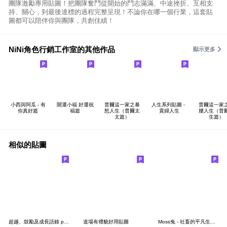
團隊激勵專用貼圖！把團隊奮鬥從開始的鬥志滿滿、中途挫折、互相支
持、關心，到最後達標的過程完整呈現！不論你在哪一個行業，這套貼
圖都可以陪伴你與團隊，共創佳績！
NiNi角色行銷工作室的其他作品
顯示更多
小西與阿瓜 - 有
開運小福 好運祝
普爾這一家之暴
人生系列貼圖﹣
普爾這一家
你真好篇
福篇
怒人生（普爾太
貴婦人生
腰人生（普
太篇）
生篇）
相似的貼圖
超越、鼓勵及成長語錄 part3
道場有禮貌好用貼圖
Moss兔 - 社畜的平凡生活 2