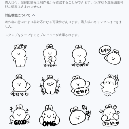
購入日付、登録国情報は制作者から確認することができます。(お客様を直接識別可
能な情報は含まれません)
対応機能について
著作者の意向により非対応になる可能性があります。購入後のキャンセルはできま
せん。
スタンプをタップするとプレビューが表示されます。