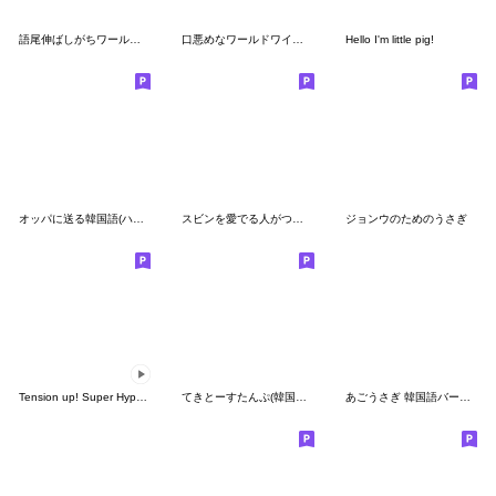
語尾伸ばしがちワールドワイド方言男子
口悪めなワールドワイド方言男子
Hello I'm little pig!
オッパに送る韓国語(ハングルonly)
スビンを愛でる人がつかううさぎ
ジョンウのためのうさぎ
Tension up! Super Hyper Tense Snow(KR)
てきとーすたんぷ(韓国語vr)
あごうさぎ 韓国語バージョン