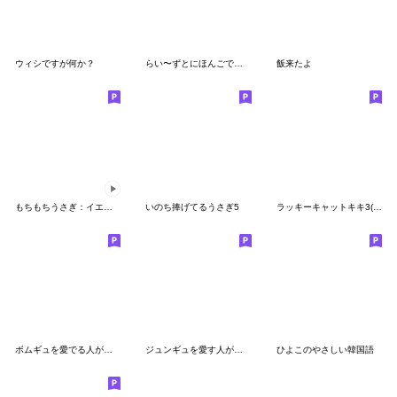
ウィシですが何か？
らい〜ずとにほんごであそぼ♪②
飯来たよ
もちもちうさぎ：イエローちゃん (アニメ)
いのち捧げてるうさぎ5
ラッキーキャットキキ3(韓国語＆日本語)
ボムギュを愛でる人がつかううさぎ
ジュンギュを愛す人がつかううさぎ
ひよこのやさしい韓国語