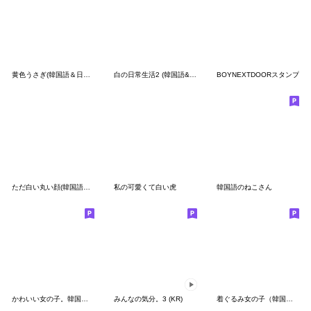
黄色うさぎ(韓国語＆日本語)
白の日常生活2 (韓国語&日本語)
BOYNEXTDOORスタンプ
ただ白い丸い顔(韓国語バージョン)
私の可愛くて白い虎
韓国語のねこさん
かわいい女の子。韓国語５
みんなの気分。3 (KR)
着ぐるみ女の子（韓国語バージョン）