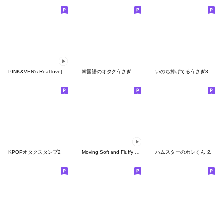
PINK&VEN's Real love(Pink)-Korean ver
韓国語のオタクうさぎ
いのち捧げてるうさぎ3
KPOPオタクスタンプ2
Moving Soft and Fluffy Pink & Ven (KR)
ハムスターのホシくん ⒉