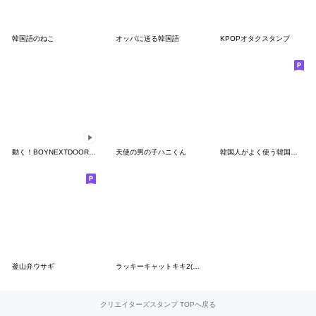
韓国語のねこ
オッパに送る韓国語
KPOPオタクスタンプ
動く！BOYNEXTDOORスタンプ
天使の男の子ハニくん
韓国人がよく使う韓国語♡2
釜山弁ウサギ
ラッキーキャットキキ2(韓国語＆日本語)
クリエイターズスタンプ TOPへ戻る