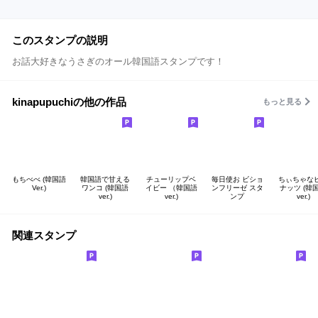
このスタンプの説明
お話大好きなうさぎのオール韓国語スタンプです！
kinapupuchiの他の作品
もっと見る
もちべべ (韓国語
韓国語で甘える
チューリップベ
毎日使お ビショ
ちぃちゃな
Ver.)
ワンコ (韓国語
イビー （韓国語
ンフリーゼ スタ
ナッツ (韓
ver.)
ver.)
ンプ
ver.)
関連スタンプ