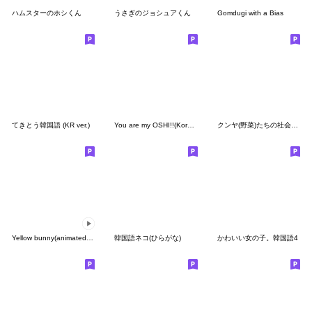
ハムスターのホシくん
うさぎのジョシュアくん
Gomdugi with a Bias
てきとう韓国語 (KR ver.)
You are my OSHI!!(Korean)
クンヤ(野菜)たちの社会生活 (KR)
Yellow bunny(animated sticker)
韓国語ネコ(ひらがな)
かわいい女の子。韓国語4