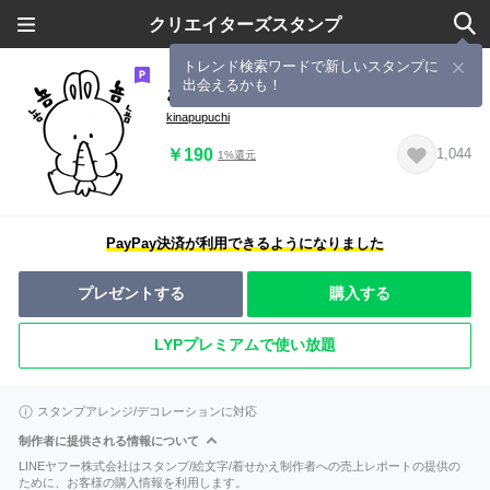
クリエイターズスタンプ
トレンド検索ワードで新しいスタンプに
出会えるかも！
お話大好きうさぎ オール韓国語
kinapupuchi
￥190
1,044
1%還元
PayPay決済が利用できるようになりました
プレゼントする
購入する
LYPプレミアムで使い放題
スタンプアレンジ/デコレーションに対応
制作者に提供される情報について
LINEヤフー株式会社はスタンプ/絵文字/着せかえ制作者への売上レポートの提供の
ために、お客様の購入情報を利用します。