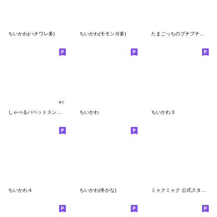
ちいかわ(ハチワレ多)
ちいかわ(モモンガ多)
たまごっちのプチプチおみせっち
しゃべるパペットスンスン
ちいかわ
ちいかわ３
ちいかわ４
ちいかわ(冬かな)
ミャクミャク 公式スタンプ第２弾