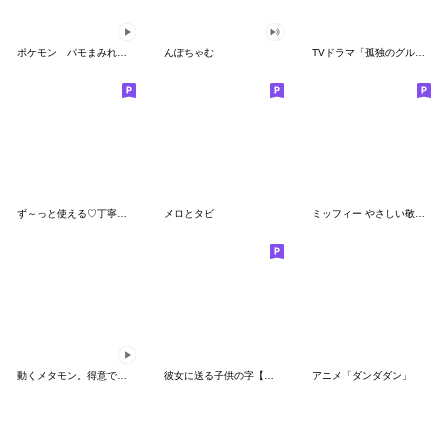
ポケモン パモまみれスタンプ
んぽちゃむ
TVドラマ「孤独のグルメ」
ず～っと使える♡丁寧な敬語お辞儀スタンプ
メロとタビ
ミッフィー やさしい敬語スタンプ
動くメタモン。得意でも苦手でもへんしん！
彼女に送る子供の字【カップル・彼氏】
アニメ「ダンダダン」