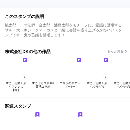
このスタンプの説明
桃太郎・一寸法師・金太郎・浦島太郎をモチーフに、童話に登場する
サル・犬・キジ・クマ・カメと一緒に会話を盛り上げるかわいいスタ
ンプです！鬼や乙姫も登場します！
株式会社DKの他の作品
もっと見る
すこぶる動くぷ
すこぶるウサギ×
ゴリラのスタン
すこぶる動くぷ
すこぶる動
ちフレンズ
菊池コラボ
プー4ー
ちウサギ 9
ちウサギ
【秋】
関連スタンプ