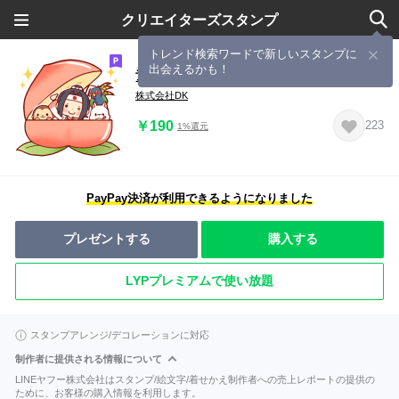
クリエイターズスタンプ
トレンド検索ワードで新しいスタンプに
出会えるかも！
童話ボーイズコレクション
株式会社DK
￥190
223
1%還元
PayPay決済が利用できるようになりました
プレゼントする
購入する
LYPプレミアムで使い放題
スタンプアレンジ/デコレーションに対応
制作者に提供される情報について
LINEヤフー株式会社はスタンプ/絵文字/着せかえ制作者への売上レポートの提供の
ために、お客様の購入情報を利用します。