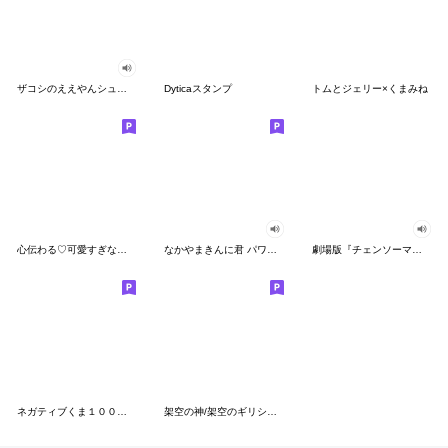
ザコシのええやんシューシュースタンプ
Dyticaスタンプ
トムとジェリー×くまみね
心伝わる♡可愛すぎない大人の長文スタンプ
なかやまきんに君 パワー!!スタンプ
劇場版『チェンソーマン レゼ篇』
ネガティブくま１００％ 憂鬱な一日
架空の神/架空のギリシャ神話