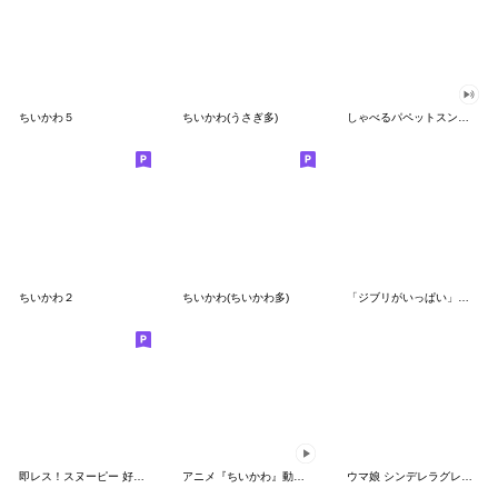
ちいかわ５
ちいかわ(うさぎ多)
しゃべるパペットスンスン（GOOD）
ちいかわ２
ちいかわ(ちいかわ多)
「ジブリがいっぱい」スタンプ
即レス！スヌーピー 好印象な長文スタンプ
アニメ『ちいかわ』動くLINEスタンプ vol.1
ウマ娘 シンデレラグレイ かんたんオグリ