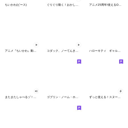
ちいかわ(ピース)
ぐりぐり動く！おかしなポケモンスタンプ
アニメ25周年!使えるONE PIECEスタンプ
アニメ『ちいかわ』動くLINEスタンプ vol.2
コダック、ノーてんきに悩み中！
ハローキティ ギャルバイブス♡
またまたしゃべるゾ！クレヨンしんちゃん
ゴブリン・ノーム・ホーン
ずっと使える！スヌーピーのグリーティング