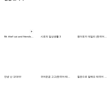
Mr. thief cat and friends (Thai)
시로의 일상생활 3
원더토끼 데일리 (한국어&태국어)
안녕 난 꼬대야!
귀여운곰 고고(한국어-태국어)
칠판으로 말해요 태국어 한국어 (TH-KR)