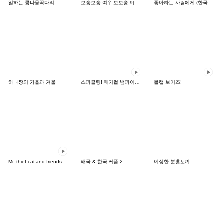
일하는 콩나물꼭다리
보송보송 여우 보보송 9[JP]
좋아하는 사람에게 (한국어-일본어)
하나짱의 가을과 겨울
스파클링! 매지컬 뱀파이어 뱃시
볼캡 보이즈!
Mr. thief cat and friends
태국 & 한국 커플 2
이상한 분홍토끼