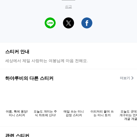
신고
스티커 안내
세상에서 제일 사랑하는 여봉님께 마음 전해요.
하야루비의 다른 스티커
더보기
여름, 톡에 퐁당!
오늘도 개미는 주
매일 쓰는 미니
이리저리 붙여 쓰
오늘도 굿데
미니 스티커
식 차트에 산다!
감정 스티커
는 미니 토끼
개구리는 언
개굴 개
관련 스티커