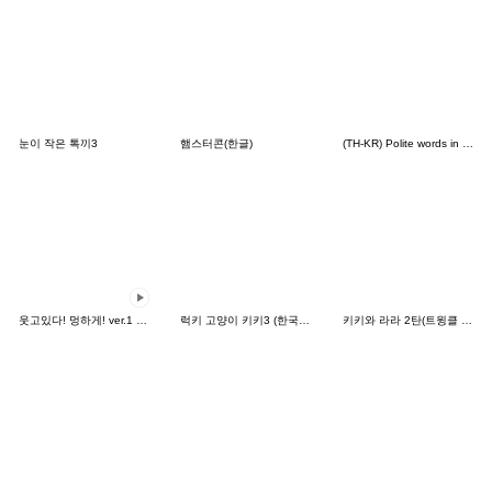
눈이 작은 톡끼3
햄스터콘(한글)
(TH-KR) Polite words in Daily life (M)
웃고있다! 멍하게! ver.1 (일본어)
럭키 고양이 키키3 (한국어&일본어 )
키키와 라라 2탄(트윙클 데이즈 편)