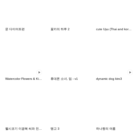
문 다이어트편
꽃카의 하루 2
cute Uyu (Thai and korean)
Watercolor Flowers & Kind Messages
휴대폰 소녀, 밈 - v1
dynamic dog kiro3
웰시코기 이광복 씨와 친구들 스페셜
탱고 3
하나짱의 여름