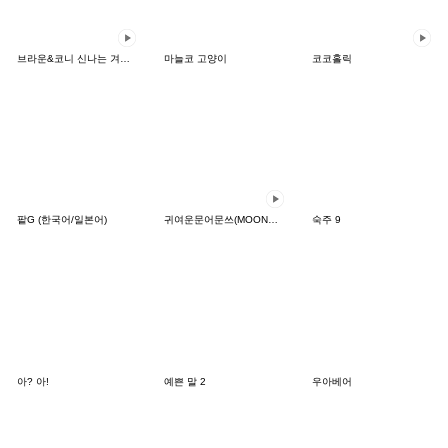
브라운&코니 신나는 겨울 데이트
마늘코 고양이
코코홀릭
팥G (한국어/일본어)
귀여운문어문쓰(MOONS)(KOR-THAI)
숙주 9
아? 아!
예쁜 말 2
우아베어