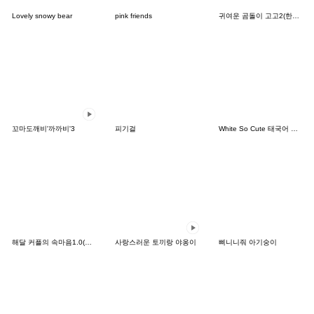
Lovely snowy bear
pink friends
귀여운 곰돌이 고고2(한국어-일본어)
꼬마도깨비'까까비'3
피기걸
White So Cute 태국어 한국어 THAI-KOREA
해달 커플의 속마음1.0(한-일 개정판2)
사랑스러운 토끼랑 야옹이
삐니니줘 아기숭이