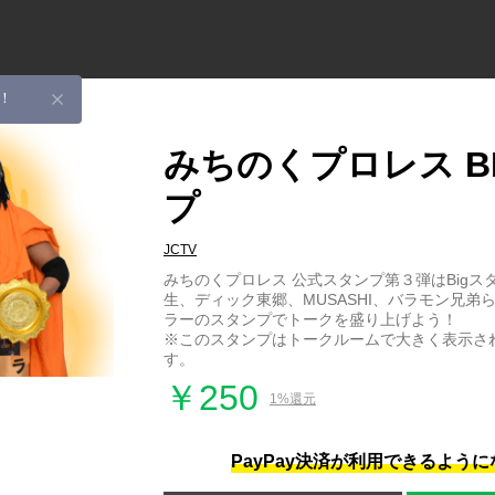
！
みちのくプロレス B
プ
JCTV
みちのくプロレス 公式スタンプ第３弾はBigス
生、ディック東郷、MUSASHI、バラモン兄弟
ラーのスタンプでトークを盛り上げよう！
※このスタンプはトークルームで大きく表示され
す。
￥250
1%還元
PayPay決済が利用できるよう