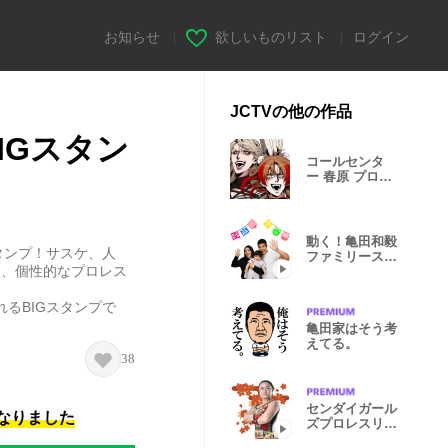
お知らせ
|
欲しいものリスト
|
ログイン
JCTVの他の作品
IGスタン
コールセンタ
ー 春原 プロレ
ス スタンプ！
動く！亀田和毅
タンプ！サスケ、人
ファミリースタ
ら、個性的なプロレス
ンプ
るBIGスタンプで
亀田家はそう考
えてる。
38
センダイガール
になりました
ズプロレスリン
グ Vol.3