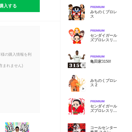
購入する
みちのくプロレ
ス
センダイガール
ズプロレスリン
グ
客様の購入情報を利
亀田家3150!
含まれません)
みちのくプロレ
ス 2
センダイガール
ズプロレスリン
グ Vol.2
コールセンター