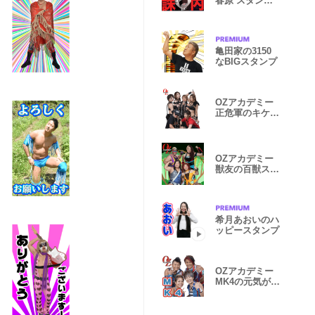
春原 スタン
プ！Vol.2
亀田家の3150
なBIGスタンプ
OZアカデミー
正危軍のキケン
なスタンプ！
OZアカデミー
獣友の百獣スタ
ンプ！
希月あおいのハ
ッピースタンプ
OZアカデミー
MK4の元気が出
るスタンプ！