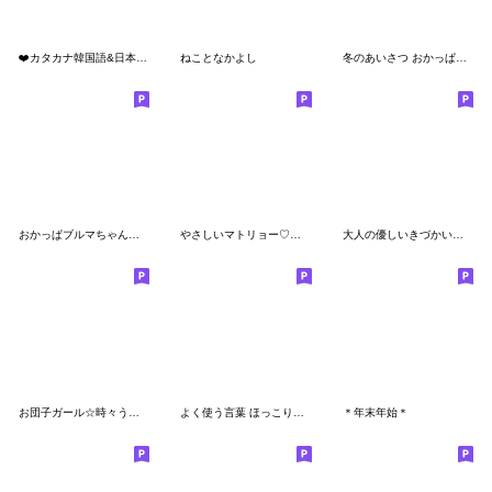
❤️カタカナ韓国語&日本語会話スタンプ❤️
ねことなかよし
冬のあいさつ おかっぱちゃんと猫
おかっぱブルマちゃん【冬の季節】
やさしいマトリョー♡スイーツいっぱい
大人の優しいきづかいナチュラガール 冬編
お団子ガール☆時々うさぴょんと
よく使う言葉 ほっこりハート編
＊年末年始＊