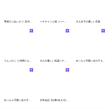
季節のごあいさつ【9月・10月】改訂版
ハナチャンと猫《ハートがいっぱい編》
大人女子の優しい言葉
りんごのこ と仲間たち「みかんさん」
大人の優しい気遣いナチュラガール 春
めっちゃ可愛い女の子 by マサユミ(50音順)
めっちゃ可愛い女の子５「冬編」
日常会話【仕事•友人•仕事•ママ友】