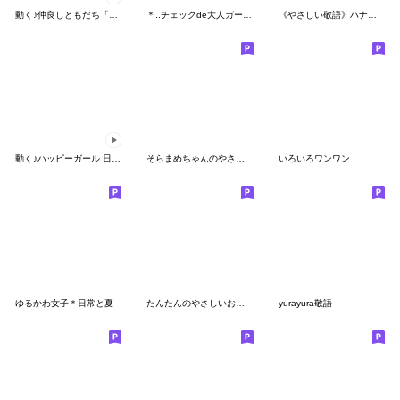
動く♪仲良しともだち「日常&敬語」2
＊..チェックde大人ガーリー♡ボブGIRL..＊
《やさしい敬語》ハナチャンと猫
動く♪ハッピーガール 日常＆お祝い 改訂版
そらまめちゃんのやさしい敬語
いろいろワンワン
ゆるかわ女子＊日常と夏
たんたんのやさしいお返事スタンプ
yurayura敬語