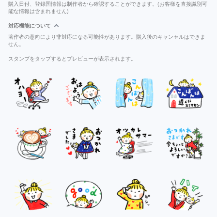
購入日付、登録国情報は制作者から確認することができます。(お客様を直接識別可
能な情報は含まれません)
対応機能について
著作者の意向により非対応になる可能性があります。購入後のキャンセルはできま
せん。
スタンプをタップするとプレビューが表示されます。