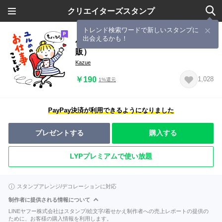
クリエイターズスタンプ
トレンド検索ワードで新しいスタンプに
出会えるかも！
仲良しともだち ちょいユルお仕事（再
販）
Kazue
￥190
1,028
1%還元
PayPay決済が利用できるようになりました
プレゼントする
購入する
LYPプレミアムで使い放題
スタンプアレンジ/デコレーションに対応
制作者に提供される情報について
LINEヤフー株式会社はスタンプ/絵文字/着せかえ制作者への売上レポートの提供の
ために、お客様の購入情報を利用します。