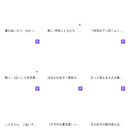
夏のあいさつ おかっぱちゃんと猫
動く♪仲良しともだち「日常&敬語」夏
♡赤毛のアン②♡よく使う言葉/長文/敬語
動く♪《ほっこり冬言葉》ハナチャンと猫
ゆるかわ女子＊無気力と夏
ずっと使える大人の優しいきづかい 女の子
ことちゃん ごあいさつセット
《すずやか夏言葉》ハナチャンと猫
大人女子の毎日使えるスタンプ