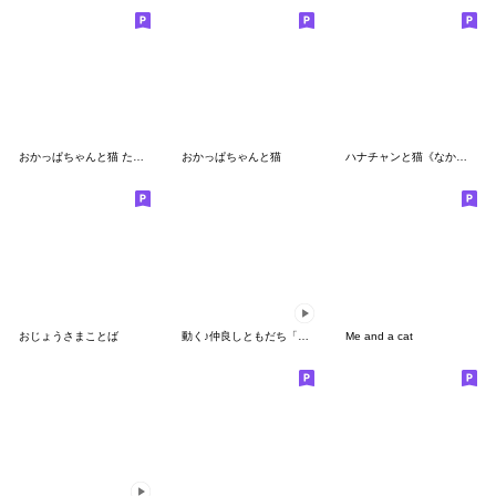
おかっぱちゃんと猫 たべもの編
おかっぱちゃんと猫
ハナチャンと猫《なかよし秋敬語》
おじょうさまことば
動く♪仲良しともだち「日常&敬語」
Me and a cat