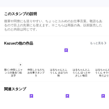
このスタンプの説明
後輩や同僚にも送りやすい、ちょっとユルめのお仕事言葉。敬語もあ
るので目上の先輩にも使えます。※こちらは再販の為、以前販売した
ものと内容は同じです。
Kazueの他の作品
もっと見る
動く♪仲良しニャ
仲良しともだち
はるちゃんとふ
はるちゃんとふ
はるちゃん
ンコ大集合♡絵
お仕事スタンプ
うくん まほうの
うくん ほっとや
うくん キラ
文字
5
秋
さしい毎日
冬だより
関連スタンプ