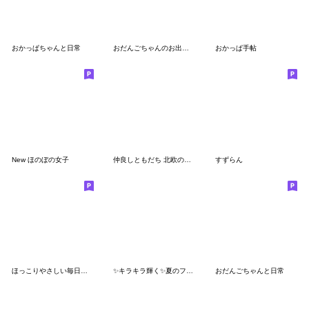
おかっぱちゃんと日常
おだんごちゃんのお出かけ編
おかっぱ手帖
New ほのぼの女子
仲良しともだち 北欧の優しい日常ことば
すずらん
ほっこりやさしい毎日言葉４♡初夏
✨キラキラ輝く✨夏のフルーツ♡マトリョー
おだんごちゃんと日常