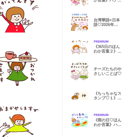
か言葉》ハナチ
ャンと猫
台湾華語×日本
語♡2026年春
節&日常ことば
《365日のほん
わか言葉２》ハ
ナチャンと猫
チーズたちのや
さしいことば♡
《ちっちゃなス
タンプ♡１》ハ
ナチャンと猫
《雨の日♡ほん
わか言葉》ハナ
チャンと猫