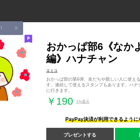
！
おかっぱ部6《なか
編》ハナチャン
エミコ
おかっぱ部の第6弾、友だちや親しい人に使え
す。連続して使えるスタンプもあります。ハナ
に行きます。
￥190
1%還元
PayPay決済が利用できるよう
プレゼントする