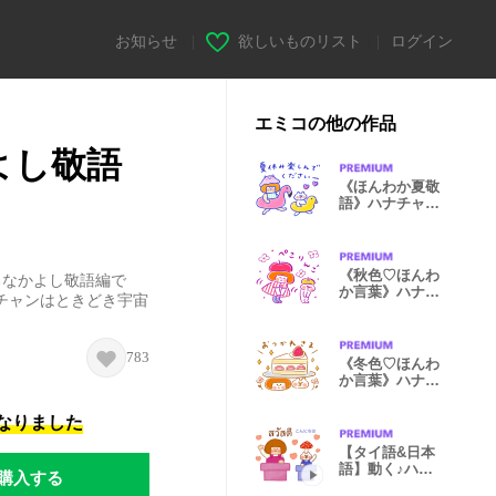
お知らせ
|
欲しいものリスト
|
ログイン
エミコの他の作品
よし敬語
《ほんわか夏敬
語》ハナチャン
と猫
《秋色♡ほんわ
るなかよし敬語編で
か言葉》ハナチ
チャンはときどき宇宙
ャンと猫
783
《冬色♡ほんわ
か言葉》ハナチ
ャンと猫
になりました
【タイ語&日本
語】動く♪ハナ
購入する
チャンと猫