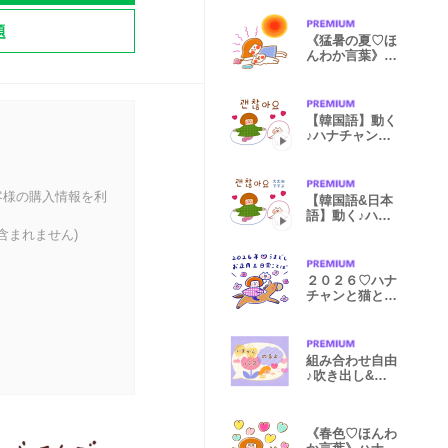
題
《猛暑の夏♡ほ
んわか言葉》ハ
ナチャンと猫
【韓国語】動く
♪ハナチャンと
猫
客様の購入情報を利
【韓国語&日本
語】動く♪ハナ
チャンと猫
含まれません)
２０２６♡ハナ
チャンと猫とお
うまちゃん
組み合わせ自由
♪吹き出し&透
明スタンプ
《春色♡ほんわ