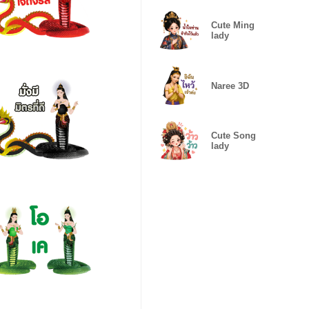
Cute Ming
lady
Naree 3D
Cute Song
lady