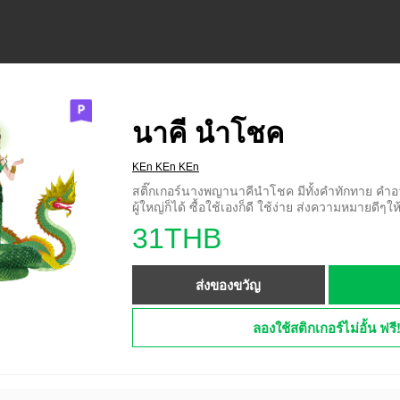
นาคี นำโชค
KEn KEn KEn
สติ๊กเกอร์นางพญานาคีนำโชค มีทั้งคำทักทาย คำอว
ผู้ใหญ่ก็ได้ ซื้อใช้เองก็ดี ใช้ง่าย ส่งความหมายดีๆให
31THB
ส่งของขวัญ
ลองใช้สติกเกอร์ไม่อั้น ฟรี