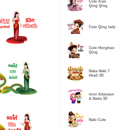
Cute Xian
Qing Qing
Cute Qing lady
Cute Honghao
Qing
Naka Naki 7
Head 3D
mini Adanaun
& Nada 3D
Naki Cute