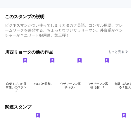
このスタンプの説明
ビジネスマンがつい使ってしまうカタカナ英語、コンサル用語、フレ
ームワークを連発する、ちょっとウザいサラリーマン。外資系かベン
チャーか？エリート御用達。第三弾！
川西リョータの他の作品
もっと見る
白柴 しろ @ 日
アルパカ日和。
ウザリーマン高
ウザリーマン高
無駄に詰め
常使いのスタン
橋（仮）
橋（仮）２
る？星人
プ
関連スタンプ