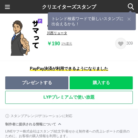
クリエイターズスタンプ
トレンド検索ワードで新しいスタンプに
出会えるかも！
ウザリーマン高橋（仮）３
川西リョータ
￥190
309
1%還元
PayPay決済が利用できるようになりました
プレゼントする
購入する
LYPプレミアムで使い放題
スタンプアレンジ/デコレーションに対応
制作者に提供される情報について
LINEヤフー株式会社はスタンプ/絵文字/着せかえ制作者への売上レポートの提供の
ために、お客様の購入情報を利用します。