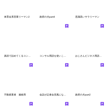
体育会系営業リーマン2
政府の犬part4
意識高いサラリーマン
真顔で詰めてくるコンサル上司/アフリカ人
コンサル用語を使いこなすAI美女
おじさんビジネス用語を使いこなすAI美女
不動産業者 連絡用
会話が記者会見風になるスタンプ
政府の犬part2