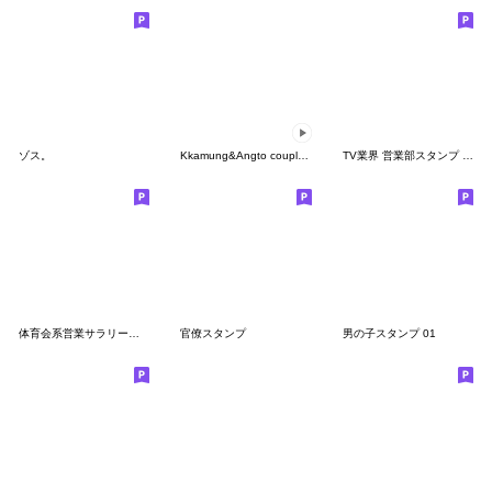
ゾス。
Kkamung&Angto couple10(Kkamung ver.)
TV業界 営業部スタンプ 【修正版】
体育会系営業サラリーマン【面白い・便利】
官僚スタンプ
男の子スタンプ 01