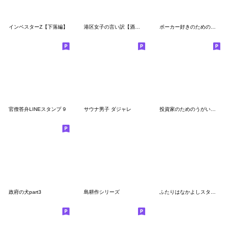
インベスターZ【下落編】
港区女子の言い訳【酒・ギャル・面白い】
ポーカー好きのためのスタンプ3
官僚答弁LINEスタンプ 9
サウナ男子 ダジャレ
投資家のためのうがいくん
政府の犬part3
島耕作シリーズ
ふたりはなかよしスタンプ3(ちゃいぬくん)