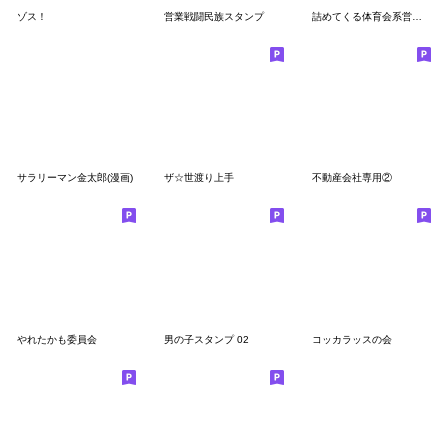
ゾス！
営業戦闘民族スタンプ
詰めてくる体育会系営業赤ちゃん
サラリーマン金太郎(漫画)
ザ☆世渡り上手
不動産会社専用②
やれたかも委員会
男の子スタンプ 02
コッカラッスの会