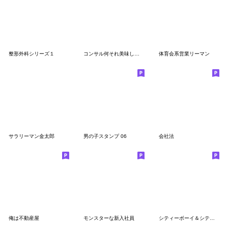
整形外科シリーズ１
コンサル何それ美味しいの
体育会系営業リーマン
サラリーマン金太郎
男の子スタンプ 06
会社法
俺は不動産屋
モンスターな新入社員
シティーボーイ＆シティーガール