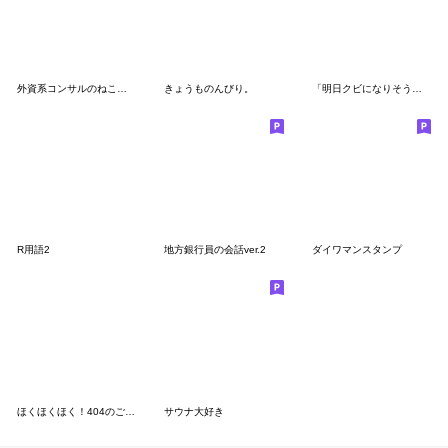
外資系コンサルのねこがつめたり褒めたり
きょうものんびり。
「明日クビになりそう」公式スタンプ
R用語2
地方銀行員の会話ver.2
ダイワマンスタンプ
ほくほくほく！404のご飯スタンプ-男子編-
サウナ大好き