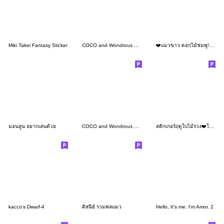
Miki Takei Fantasy Sticker
COCO and Wondrous Gang 32
❤️แมวขาว ดอกไม้ชมพู!❤️(No Text)
มอนลูน อยากเล่นด้วย
COCO and Wondrous Gang 23
สติกเกอร์ฤดูใบไม้ร่วง❤️ใช้ได้แบบน่ารักๆ
kacco's Dwarf-4
ดิสนีย์ รวมพลแมว
Hello, It's me. I'm Amor. 2