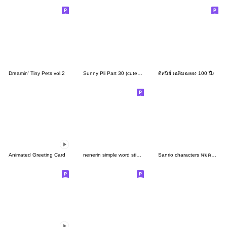
Dreamin' Tiny Pets vol.2
Sunny Pli Part 30 (cute daily life)
ดิสนีย์ เฉลิมฉลอง 100 ปี♪
Animated Greeting Card
nenerin simple word sticker791english
Sanrio characters หมดแรงอีกแล้ว