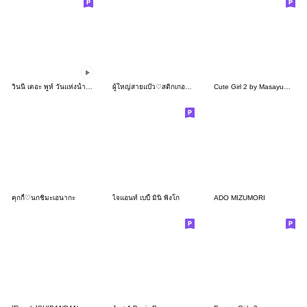
วินนี่ เดอะ พูห์ วันแห่งน้ำผึ้ง♪
ผู้ใหญ่สายแบ๊ว♡สติกเกอร์ใช้ประจำวัน(3D)
Cute Girl 2 by Masayumi (English Ver.)
คุกกี้♡นกชิมะเอนากะ
ไจแอนท์ เบบี้ มินิ พิงโก
ADO MIZUMORI