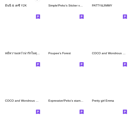
มินนี่ & เดซี่ Y2K
Simple!Peko's Sticker ver.2
PATTY&JIMMY
หมีหวานแหว๋วน่ารักในทุกวัน♡ฟูฟ่อง
Poupee's Forest
COCO and Wondrous Gang 31
COCO and Wondrous BIG 4
Expressive!Peko's stamps
Pretty girl Emma