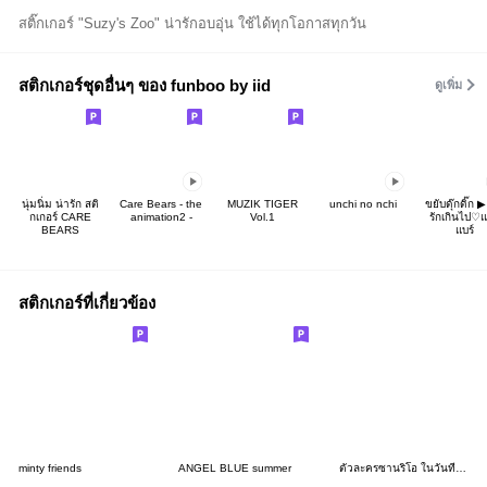
สติ๊กเกอร์ "Suzy's Zoo" น่ารักอบอุ่น ใช้ได้ทุกโอกาสทุกวัน
สติกเกอร์ชุดอื่นๆ ของ funboo by iid
ดูเพิ่ม
นุ่มนิ่ม น่ารัก สติ
Care Bears - the
MUZIK TIGER
unchi no nchi
ขยับดุ๊กดิ๊ก ▶
กเกอร์ CARE
animation2 -
Vol.1
รักเกินไป♡แ
BEARS
แบร์
สติกเกอร์ที่เกี่ยวข้อง
minty friends
ANGEL BLUE summer
ตัวละครซานริโอ ในวันที่เป็นขนม!?