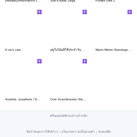
[Resale]SHIBANBAN collaboration 12
Just A Basic Dogs
Pumps Girls 2
K.oe's cats
ฤดูใบไม้ผลิใช้ประจำวัน หวานๆ♡ใช้ได้ตลอด
Warm Winter Greetings - Wavy Hair Girl
Anytime, anywhere ! Daily Peko Sticker
Cute Scandinavian Sticker
ครีเอเตอร์สติกเกอร์ หน้าหลัก
|
|
ข้อกำหนดการใช้บริการ
นโยบายความเป็นส่วนตัว
ช่วยเหลือ