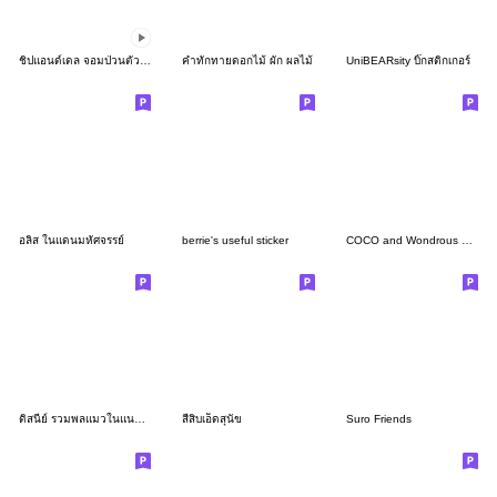
ชิปแอนด์เดล จอมป่วนตัวจิ๋ว
คำทักทายดอกไม้ ผัก ผลไม้
UniBEARsity บิ๊กสติกเกอร์
อลิส ในแดนมหัศจรรย์
berrie's useful sticker
COCO and Wondrous Gang 22
ดิสนีย์ รวมพลแมวในแนวเรโทร
สี่สิบเอ็ดสุนัข
Suro Friends