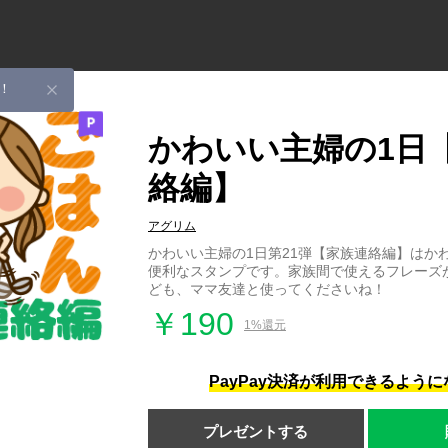
！
かわいい主婦の1日
絡編】
アグリム
かわいい主婦の1日第21弾【家族連絡編】はか
便利なスタンプです。家族間で使えるフレーズ
ども、ママ友達と使ってくださいね！
￥190
1%還元
PayPay決済が利用できるよう
プレゼントする