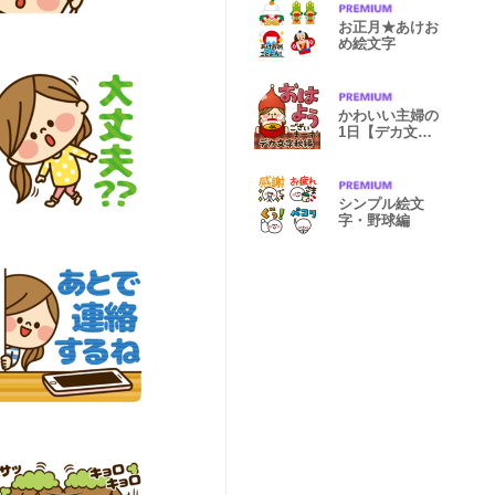
お正月★あけお
め絵文字
かわいい主婦の
1日【デカ文字
秋編】
シンプル絵文
字・野球編