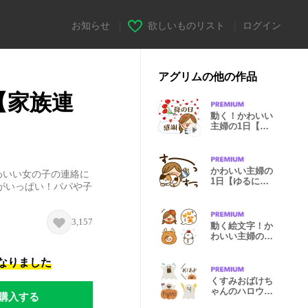
お知らせ
|
欲しいものリスト
|
ログイン
アグリムの他の作品
【家族連
動く！かわいい
主婦の1日【母
の日編】
かわいい主婦の
わいい女の子の連絡に
1日【ゆるにゃ
がいっぱい！パパや子
んこ編】
3,157
動く絵文字！か
わいい主婦の1
日 冬
になりました
くすみおばけち
ゃんのハロウィ
購入する
ン絵文字