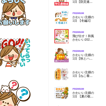
1日【防災連絡
編】
かわいい主婦の
1日 【冬編3】
飛び出す！和風
かわいい2025
年賀状★巳年
かわいい主婦の
1日【秋とハロ
ウィン編2】
かわいい主婦の
1日【ねこ着ぐ
るみ編】
かわいい主婦の
1日 【夏の敬語
編】