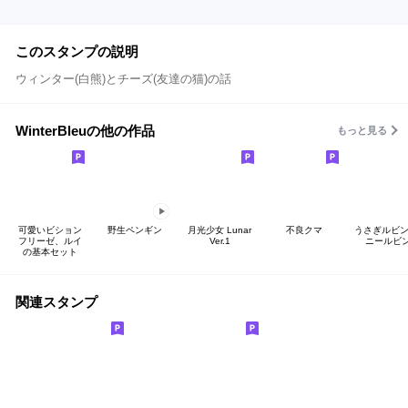
このスタンプの説明
ウィンター(白熊)とチーズ(友達の猫)の話
WinterBleuの他の作品
もっと見る
可愛いビション
野生ペンギン
月光少女 Lunar
不良クマ
うさぎルビン
フリーゼ、ルイ
Ver.1
ニールビン
の基本セット
関連スタンプ