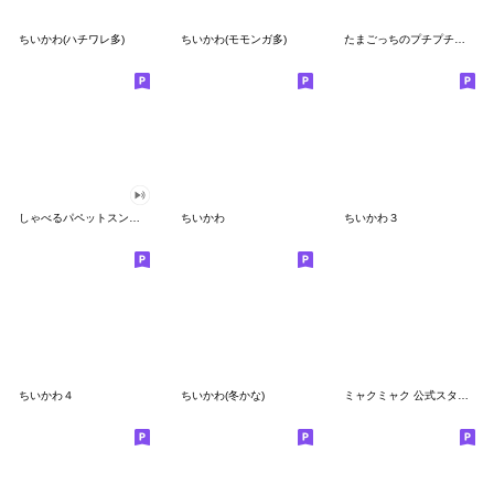
ちいかわ(ハチワレ多)
ちいかわ(モモンガ多)
たまごっちのプチプチおみせっち
しゃべるパペットスンスン
ちいかわ
ちいかわ３
ちいかわ４
ちいかわ(冬かな)
ミャクミャク 公式スタンプ第２弾