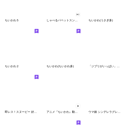
ちいかわ５
しゃべるパペットスンスン（GOOD）
ちいかわ(うさぎ多)
ちいかわ２
ちいかわ(ちいかわ多)
「ジブリがいっぱい」スタンプ
即レス！スヌーピー 好印象な長文スタンプ
アニメ『ちいかわ』動くLINEスタンプ vol.1
ウマ娘 シンデレラグレイ かんたんオグリ