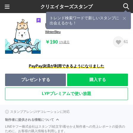
クリエイターズスタンプ
トレンド検索ワードで新しいスタンプに
出会えるかも！
猫のチーズと白熊ウィンター
WinterBleu
￥190
61
1%還元
PayPay決済が利用できるようになりました
プレゼントする
購入する
LYPプレミアムで使い放題
スタンプアレンジ/デコレーションに対応
制作者に提供される情報について
LINEヤフー株式会社はスタンプ/絵文字/着せかえ制作者への売上レポートの提供の
ために、お客様の購入情報を利用します。