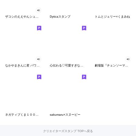
ザコシのええやんシューシュースタンプ
Dyticaスタンプ
トムとジェリー×くまみね
なかやまきんに君 パワー!!スタンプ
心伝わる♡可愛すぎない大人の長文スタンプ
劇場版『チェンソーマン レゼ篇』
ネガティブくま１００％ 憂鬱な一日
sakumaru×スヌーピー
クリエイターズスタンプ TOPへ戻る