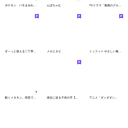
ポケモン パモまみれスタンプ
んぽちゃむ
TVドラマ「孤独のグルメ」
ず～っと使える♡丁寧な敬語お辞儀スタンプ
メロとタビ
ミッフィー やさしい敬語スタンプ
動くメタモン。得意でも苦手でもへんしん！
彼女に送る子供の字【カップル・彼氏】
アニメ「ダンダダン」