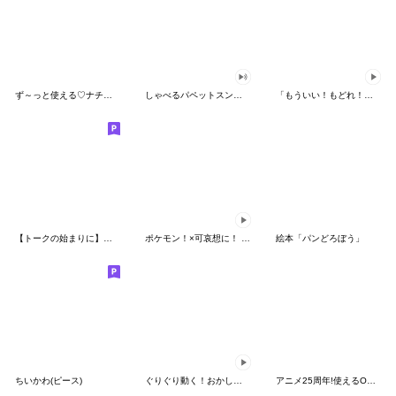
ず～っと使える♡ナチュラルガール
しゃべるパペットスンスン（HAPPY）
「もういい！もどれ！ピカチュウ！」
【トークの始まりに】ゆるカワ♪スヌーピー
ポケモン！×可哀想に！ ムチっとスタンプ
絵本「パンどろぼう」
ちいかわ(ピース)
ぐりぐり動く！おかしなポケモンスタンプ
アニメ25周年!使えるONE PIECEスタンプ