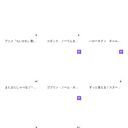
アニメ『ちいかわ』動くLINEスタンプ vol.2
コダック、ノーてんきに悩み中！
ハローキティ ギャルバイブス♡
またまたしゃべるゾ！クレヨンしんちゃん
ゴブリン・ノーム・ホーン
ずっと使える！スヌーピーのグリーティング