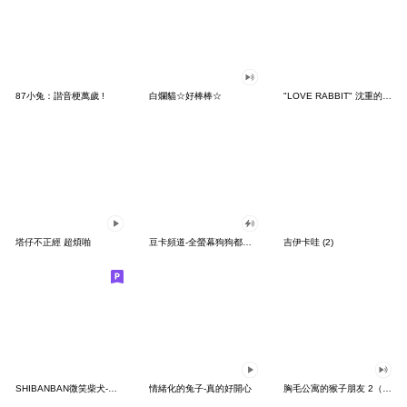
87小兔：諧音梗萬歲 !
白爛貓☆好棒棒☆
"LOVE RABBIT" 沈重的愛 台灣版
塔仔不正經 超煩啪
豆卡頻道-全螢幕狗狗都沒你上班累
吉伊卡哇 (2)
SHIBANBAN微笑柴犬-廢柴寶寶日常
情緒化的兔子-真的好開心
胸毛公寓的猴子朋友 2（有聲動態）