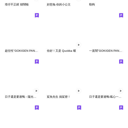
塔仔不正經 胡鬧啪
好想兔-你的小公主
勒狗
超任性"GOKIGEN PANDA" 台灣版
你好！又是 Quokka 喔
一直鬧"GOKIGEN PANDA" 台灣版
日子還是要過鴨－陽光開朗每一天鴨
鯊魚先生 搞鯊密！
日子還是要過鴨-呱心一下鴨