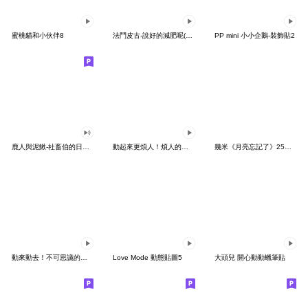
蜜桃貓和小伙伴8
法鬥皮古-說好的減肥呢(第15彈)
PP mini 小小企鵝-裝飾貼2
鹿人與泥鰍-社畜伯的日常有聲貼圖
動起來更煩人！煩人的貓咪3
幾米《月亮忘記了》25周年 x 晴天P莉
動來動去！不可思議的寶可夢貼圖
Love Mode 動態貼圖5
大頭兒 開心動動蠟筆貼