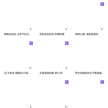
變種吉娃娃 沒有字的吉娃娃
胖鯊魚鯊西米-胚囉胚囉
喵嗚公園−有點嗆嗆的
[豆卡頻道-聲動貼10(茶寶丸日常篇)
反應過激的貓 第21彈
野生喵喵怪的左手壓扁扁