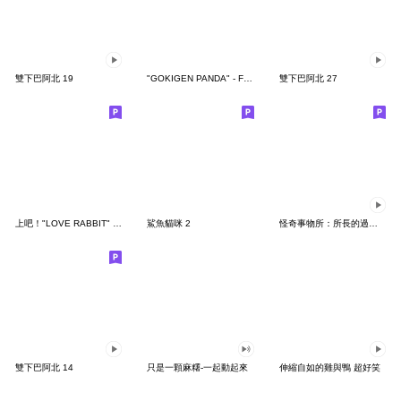
雙下巴阿北 19
"GOKIGEN PANDA" - Feeling / global
雙下巴阿北 27
上吧！"LOVE RABBIT" 台灣版
鯊魚貓咪 2
怪奇事物所：所長的過度繁殖
雙下巴阿北 14
只是一顆麻糬-一起動起來
伸縮自如的雞與鴨 超好笑