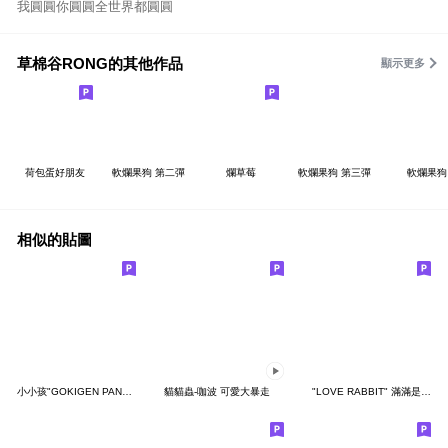
我圓圓你圓圓全世界都圓圓
草棉谷RONG的其他作品
顯示更多
荷包蛋好朋友
軟爛果狗 第二彈
爛草莓
軟爛果狗 第三彈
軟爛果狗
相似的貼圖
小小孩"GOKIGEN PANDA" 台灣版
貓貓蟲-咖波 可愛大暴走
"LOVE RABBIT" 滿滿是愛 台灣版