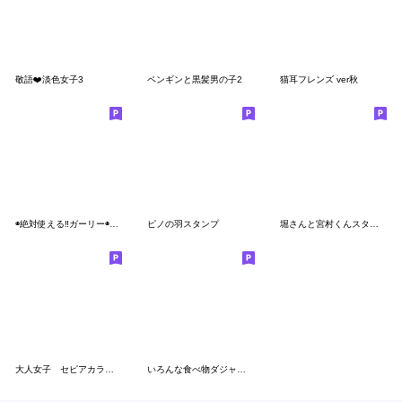
敬語❤️淡色女子3
ペンギンと黒髪男の子2
猫耳フレンズ ver秋
◉絶対使える‼︎ガーリー◉くまと一緒♡
ピノの羽スタンプ
堀さんと宮村くんスタンプ mini
大人女子 セピアカラーな使えるスタンプ
いろんな食べ物ダジャレスタンプ2