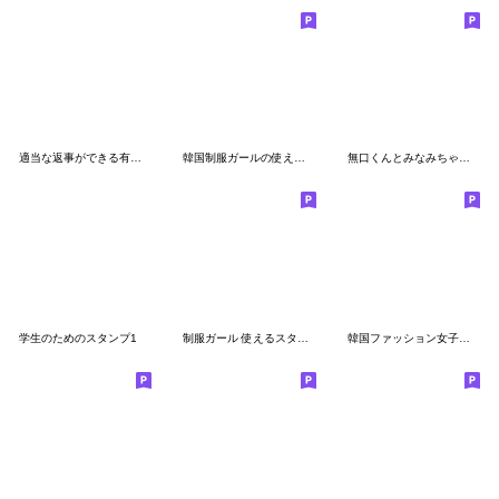
適当な返事ができる有能なスタンプ
韓国制服ガールの使えるスタンプ
無口くんとみなみちゃんスタンプ
学生のためのスタンプ1
制服ガール 使えるスタンプ
韓国ファッション女子の使えるスタンプ