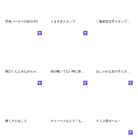
空色パーカーの女の子2
うますぎスタンプ
♡量産型文字スタンプ♡薄い青
無口くんとみなみちゃん漫画コマスタンプ
頭が働いてない時に使うスタンプ10
おしゃれな女の子とさくらんぼ 省スペース
輝くチビねこ２
マイペースなとり♡もちっち
テニス部ガール！