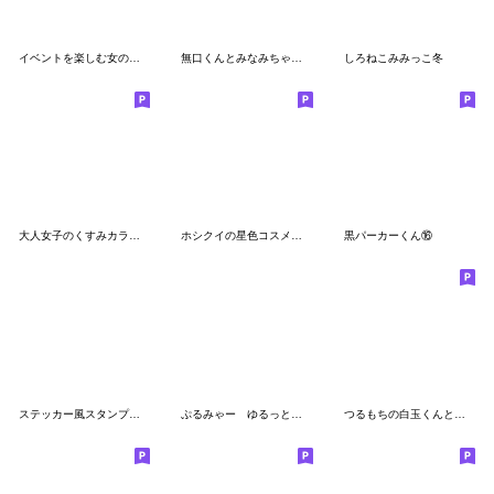
イベントを楽しむ女の子の日常
無口くんとみなみちゃんスタンプver2！
しろねこみみっこ冬
大人女子のくすみカラーなスタンプ
ホシクイの星色コスメスタンプ
黒パーカーくん⑯
ステッカー風スタンプ ブルー
ぷるみゃー ゆるっと敬語スタンプ
つるもちの白玉くんと、時々おやつ