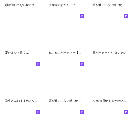
頭が働いてない時に使うスタンプ2
まぜ太のすたんぷ!!!
頭が働いてない時に使うスタンプ4
夏だよジト目くん
ねこねこパーティー【返事】
黒パーカーくん ダジャレ
学生さんおすすめスタンプ（制服ver）
頭が働いてない時に使うスタンプ3
AIris 毎日使えるかわいいスタンプ