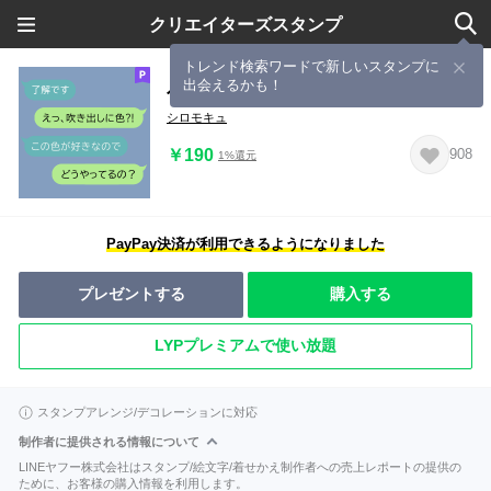
クリエイターズスタンプ
トレンド検索ワードで新しいスタンプに
出会えるかも！
色付きの吹き出し(アクアマリン)
シロモキュ
￥190
908
1%還元
PayPay決済が利用できるようになりました
プレゼントする
購入する
LYPプレミアムで使い放題
スタンプアレンジ/デコレーションに対応
制作者に提供される情報について
LINEヤフー株式会社はスタンプ/絵文字/着せかえ制作者への売上レポートの提供の
ために、お客様の購入情報を利用します。