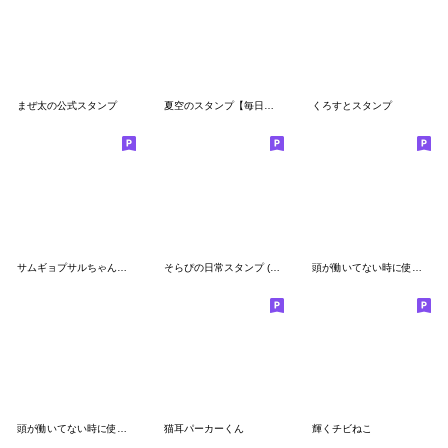
まぜ太の公式スタンプ
夏空のスタンプ【毎日の言葉】
くろすとスタンプ
サムギョプサルちゃん（日本語&韓国語）
そらぴの日常スタンプ (まひとくん。)
頭が働いてない時に使うスタンプ6
頭が働いてない時に使うスタンプ12
猫耳パーカーくん
輝くチビねこ