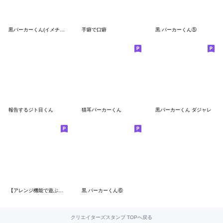
黒パーカーくん(イメチェンver.)⑬
手癖で口癖
黒 パーカーくん⑤
報告するジト目くん
猫耳パーカーくん
黒パーカーくん ダジャレ
【アレンジ機能で遊ぶ】ツンデレ猫耳少年
黒 パーカーくん⑥
クリエイターズスタンプ TOPへ戻る