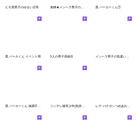
ヒモ系男子のゆるい日常
束縛★メンヘラ男子の日記
黒 パーカーくん⑦
黒 パーカくん イベント用
5人の男子高校生
メンヘラ男子の気遣い★重い愛
黒 パーカーくん 体調不良を気遣う
ツンデレ猫耳少年(気持ちを伝えるスタンプ)
レディ•ナガンつめあわせスタンプ