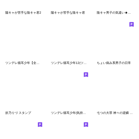
陽キャが苦手な陰キャ君2
陽キャが苦手な陰キャ君
陰キャ男子の気遣い★パンクで地雷系
ツンデレ猫耳少年【全力かまちょ2】
ツンデレ猫耳少年12(ツン多め)
ちょい病み系男子の日常
折乃りづ スタンプ
ツンデレ猫耳少年(気持ちを伝えるスタンプ3
七つの大罪 神々の逆鱗 Vol.2