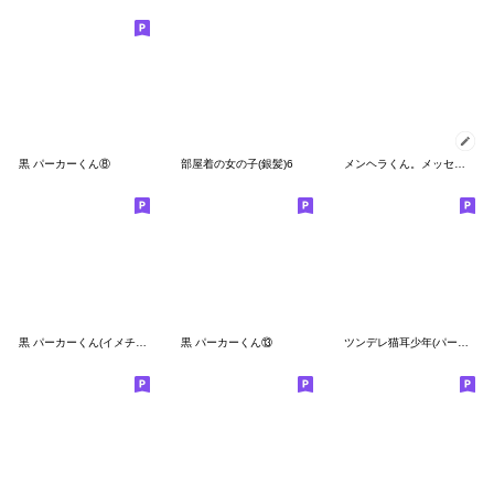
黒 パーカーくん⑧
部屋着の女の子(銀髪)6
メンヘラくん。メッセージスタンプ１
黒 パーカーくん(イメチェンver.)⑦
黒 パーカーくん⑬
ツンデレ猫耳少年(パーカーver.)7