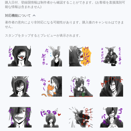
購入日付、登録国情報は制作者から確認することができます。(お客様を直接識別可
能な情報は含まれません)
対応機能について
著作者の意向により非対応になる可能性があります。購入後のキャンセルはできま
せん。
スタンプをタップするとプレビューが表示されます。