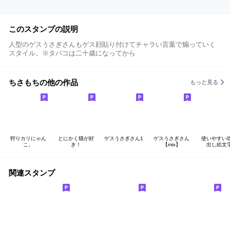
このスタンプの説明
人型のゲスうさぎさんもゲス顔貼り付けてチャラい言葉で煽っていく
スタイル。※タバコは二十歳になってから
ちさもちの他の作品
もっと見る
狩りカリにゃん
とにかく猫が好
ゲスうさぎさん1
ゲスうさぎさん
使いやすい
こ。
き！
【mix】
出し絵文
関連スタンプ