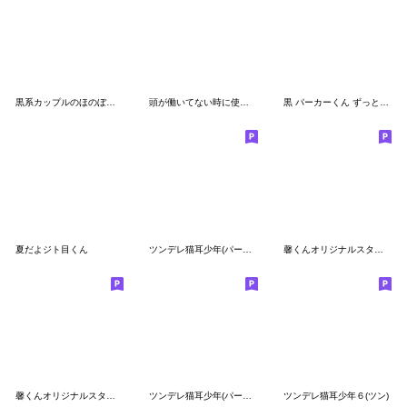
黒系カップルのほのぼのな日常
頭が働いてない時に使うスタンプ
黒 パーカーくん ずっと使える春夏秋冬
夏だよジト目くん
ツンデレ猫耳少年(パーカーver.)8
馨くんオリジナルスタンプです
馨くんオリジナルスタンプです 2
ツンデレ猫耳少年(パーカーver)3【無気力】
ツンデレ猫耳少年６(ツン)