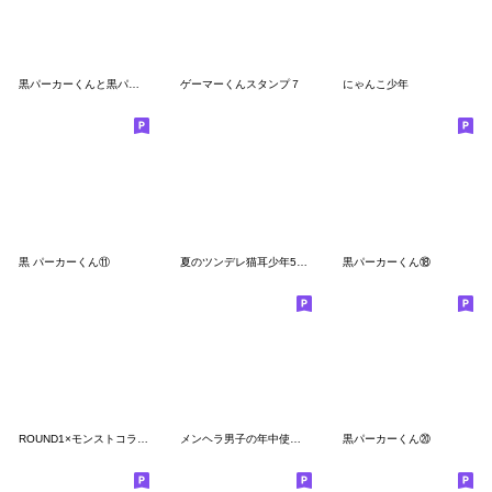
黒パーカーくんと黒パーカーちゃん⑩
ゲーマーくんスタンプ７
にゃんこ少年
黒 パーカーくん⑪
夏のツンデレ猫耳少年5（浴衣）
黒パーカーくん⑱
ROUND1×モンストコラボ記念スタンプ
メンヘラ男子の年中使える日常★病み
黒パーカーくん⑳