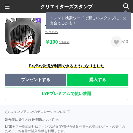
クリエイターズスタンプ
トレンド検索ワードで新しいスタンプに
出会えるかも！
ゲスうさぎさん［人型］
ちさもち
￥190
513
1%還元
PayPay決済が利用できるようになりました
プレゼントする
購入する
LYPプレミアムで使い放題
スタンプアレンジ/デコレーションに対応
制作者に提供される情報について
LINEヤフー株式会社はスタンプ/絵文字/着せかえ制作者への売上レポートの提供の
ために、お客様の購入情報を利用します。