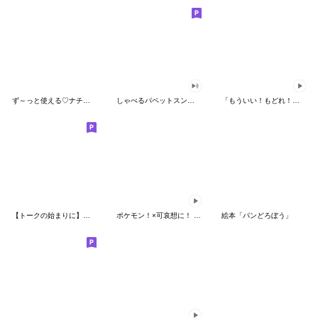
ず～っと使える♡ナチュラルガール
しゃべるパペットスンスン（HAPPY）
「もういい！もどれ！ピカチュウ！」
【トークの始まりに】ゆるカワ♪スヌーピー
ポケモン！×可哀想に！ ムチっとスタンプ
絵本「パンどろぼう」