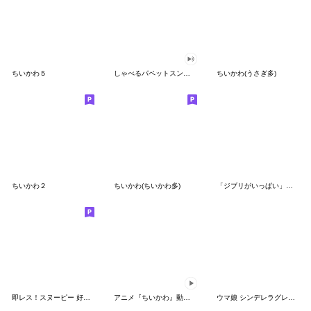
ちいかわ５
しゃべるパペットスンスン（GOOD）
ちいかわ(うさぎ多)
ちいかわ２
ちいかわ(ちいかわ多)
「ジブリがいっぱい」スタンプ
即レス！スヌーピー 好印象な長文スタンプ
アニメ『ちいかわ』動くLINEスタンプ vol.1
ウマ娘 シンデレラグレイ かんたんオグリ