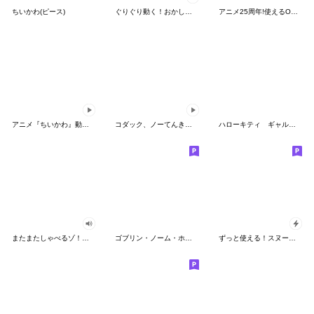
ちいかわ(ピース)
ぐりぐり動く！おかしなポケモンスタンプ
アニメ25周年!使えるONE PIECEスタンプ
アニメ『ちいかわ』動くLINEスタンプ vol.2
コダック、ノーてんきに悩み中！
ハローキティ ギャルバイブス♡
またまたしゃべるゾ！クレヨンしんちゃん
ゴブリン・ノーム・ホーン
ずっと使える！スヌーピーのグリーティング