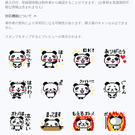
購入日付、登録国情報は制作者から確認することができます。(お客様を直接識別可
能な情報は含まれません)
対応機能について
著作者の意向により非対応になる可能性があります。購入後のキャンセルはできま
せん。
スタンプをタップするとプレビューが表示されます。