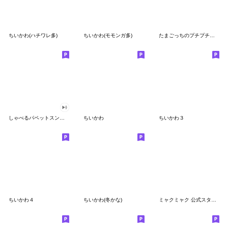
ちいかわ(ハチワレ多)
ちいかわ(モモンガ多)
たまごっちのプチプチおみせっち
しゃべるパペットスンスン
ちいかわ
ちいかわ３
ちいかわ４
ちいかわ(冬かな)
ミャクミャク 公式スタンプ第２弾