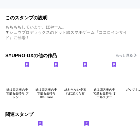
このスタンプの説明
もちもちしています。ほやーん。
▼シュウプロデラックスのドット絵スマホゲーム『ココロインサイ
ド』に登場！
SYUPRO-DXの他の作品
もっと見る
奴は四天王の中
奴は四天王の中
終わらない夕暮
奴は四天王の中
ガッツネ
で最も金持ち フ
で最も金持ち
れに消えた君
で最も金持ち オ
レンド
9th Floor
ールスター
関連スタンプ