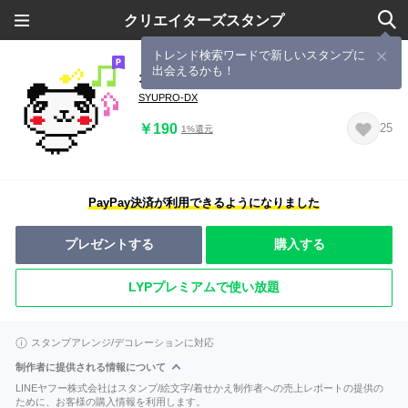
クリエイターズスタンプ
トレンド検索ワードで新しいスタンプに
出会えるかも！
オトメパンダ
SYUPRO-DX
￥190
25
1%還元
PayPay決済が利用できるようになりました
プレゼントする
購入する
LYPプレミアムで使い放題
スタンプアレンジ/デコレーションに対応
制作者に提供される情報について
LINEヤフー株式会社はスタンプ/絵文字/着せかえ制作者への売上レポートの提供の
ために、お客様の購入情報を利用します。