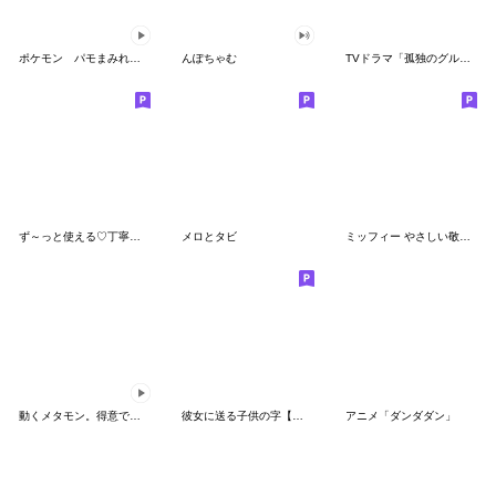
ポケモン パモまみれスタンプ
んぽちゃむ
TVドラマ「孤独のグルメ」
ず～っと使える♡丁寧な敬語お辞儀スタンプ
メロとタビ
ミッフィー やさしい敬語スタンプ
動くメタモン。得意でも苦手でもへんしん！
彼女に送る子供の字【カップル・彼氏】
アニメ「ダンダダン」