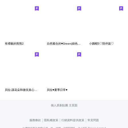
有禮貌的熊熊2
自然癒合的♥Green(綠色)問候貼圓
小圓帽5♡陪伴篇♡
貝拉-讓花朵和微笑真心感謝你!!
貝拉♥夏季日常♥
個人原創貼圖 主頁面
|
|
|
服務條款
隱私權政策
行銷資料提供政策
常見問題