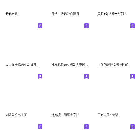
元氣女孩
日常生活篇♡白圓君
貝拉♥好人緣♥大字貼
大人女子風的生活日常【給你溫暖每日問候】
可愛鮑伯頭女孩2 冬季裝扮(中文)
可愛的眼鏡女孩 (中文)
太陽公公出來了
超好讀！簡單大字貼
三色丸子♡感謝