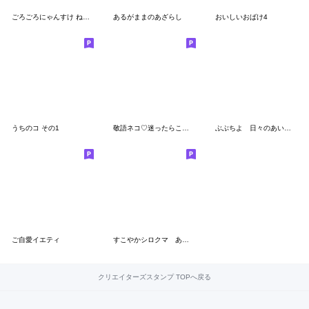
ごろごろにゃんすけ ねこらしいスタンプ
あるがままのあざらし
おいしいおばけ4
うちのコ その1
敬語ネコ♡迷ったらこれ使っとこうスタンプ
ぶぶちよ 日々のあいさつ
ご自愛イエティ
すこやかシロクマ あまい毎日
クリエイターズスタンプ TOPへ戻る