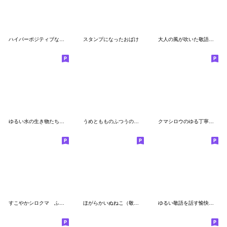
ハイパーポジティブな動物達
スタンプになったおばけ
大人の風が吹いた敬語のマルちゃんたち4
ゆるい水の生き物たちのスタンプ(敬語)
うめともものふつうの暮らし 6
クマシロウのゆる丁寧な日常
すこやかシロクマ ふんわり
ほがらかいぬねこ（敬語）
ゆるい敬語を話す愉快な珍獣達スタンプ