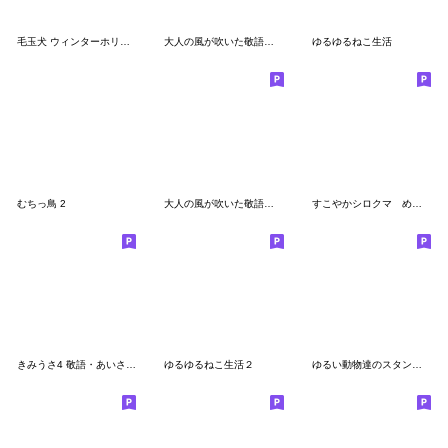
毛玉犬 ウィンターホリデー編
大人の風が吹いた敬語のマルちゃんたち3
ゆるゆるねこ生活
むちっ鳥 2
大人の風が吹いた敬語のマルちゃんたち
すこやかシロクマ めがね 敬語のあいさつ
きみうさ4 敬語・あいさつスタンプ
ゆるゆるねこ生活２
ゆるい動物達のスタンプ(敬語バージョン)