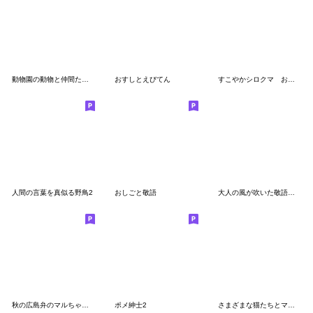
動物園の動物と仲間たちスタンプ(敬語)
おすしとえびてん
すこやかシロクマ お手やわらかに
人間の言葉を真似る野鳥2
おしごと敬語
大人の風が吹いた敬語のマルちゃんたち6
秋の広島弁のマルちゃんたち
ポメ紳士2
さまざまな猫たちとマルちゃん2