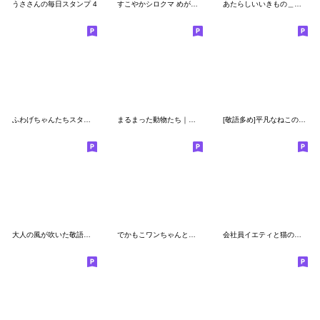
うささんの毎日スタンプ 4
すこやかシロクマ めがね 2
あたらしいいきもの＿やりとり
ふわげちゃんたちスタンプ
まるまった動物たち｜敬語
[敬語多め]平凡なねこの暮らし【6】
大人の風が吹いた敬語のマルちゃんたち2
でかもこワンちゃんとの暮らし（年末寄り）
会社員イエティと猫の日常