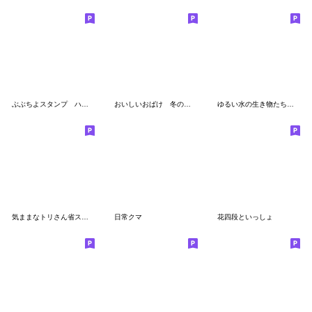
ぶぶちよスタンプ ハート
おいしいおばけ 冬のくらし
ゆるい水の生き物たちのスタンプ
気ままなトリさん省スペース版1
日常クマ
花四段といっしょ