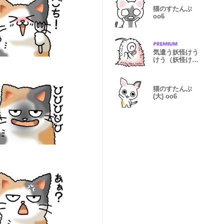
猫のすたんぷ
oo6
気遣う妖怪けう
けう（妖怪けう
けうその3）
猫のすたんぷ
(大) oo6