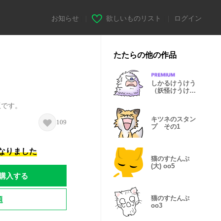
お知らせ
|
欲しいものリスト
|
ログイン
たたらの他の作品
しかるけうけう
（妖怪けうけう
4）
版です。
キツネのスタン
109
プ その1
になりました
猫のすたんぷ
(大) oo5
購入する
題
猫のすたんぷ
oo3