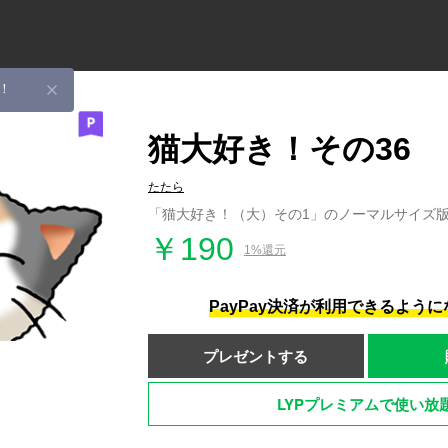
！
猫大好き！その36
たたら
「猫大好き！（大）その1」のノーマルサイズ
￥190
1%還元
PayPay決済が利用できるよう
プレゼントする
LYPプレミアムで使い放