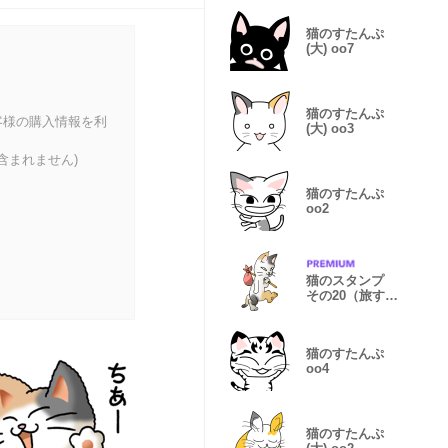
猫のすたんぷ
(大) oo7
猫のすたんぷ
客様の購入情報を利
(大) oo3
含まれません)
猫のすたんぷ
oo2
猫のスタンプ
その20（旅する
猫）
猫のすたんぷ
oo4
猫のすたんぷ