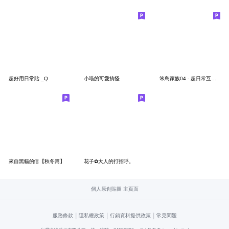
超好用日常貼 _Q
小喵的可愛搞怪
笨鳥家族04 - 超日常互動篇
來自黑貓的信【秋冬篇】
花子✿大人的打招呼。
個人原創貼圖 主頁面
|
|
|
服務條款
隱私權政策
行銷資料提供政策
常見問題