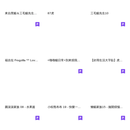
來自黑貓＆三毛貓先生的信
87虎
三毛貓先生10
福吉拉 Frogzilla ^^ Love you 2 (中文) !
<嚕嚕貓日常>別來煩我♡♡♡～
【好用生活大字貼】虎小吉！沒錢了不想幹！
圓滾滾家族 08 - 水果篇
小棕熊布布 19 - 快樂一整年
懶貓家族15 - 拋開煩惱大鬧世界名畫