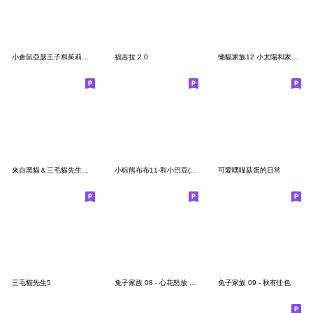
小倉鼠亞瑟王子和茱莉亞公主25-全年實用篇
福吉拉 2.0
懶貓家族12 小太陽和家人-甜蜜草莓篇
來自黑貓＆三毛貓先生的信11
小棕熊布布11-和小巴豆(巴吉度獵犬)-甜蜜篇
可愛嘿喵菇蛋的日常
三毛貓先生5
兔子家族 08 - 心花怒放 春季問候語
兔子家族 09 - 秋有佳色