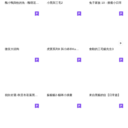
醜小鴨與他的魚 - 醜萌逗趣篇
小黑與三毛2
兔子家族 10 - 療癒小日常
微笑大頭狗
虎寶系列8 與小綿羊Kumo - 你好，日常問候
會動的三毛貓先生3
祝你好運♪秋至冬彩葉黑貓貼圓
躲貓貓2-貓咪小插畫
來自黑貓的信【日常篇】