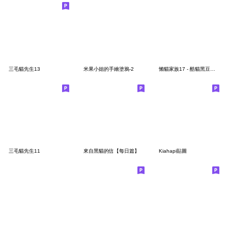
三毛貓先生13
米果小姐的手繪塗鴉-2
懶貓家族17 - 酷貓黑豆和小雪花
三毛貓先生11
來自黑貓的信【每日篇】
Kiahapi貼圖