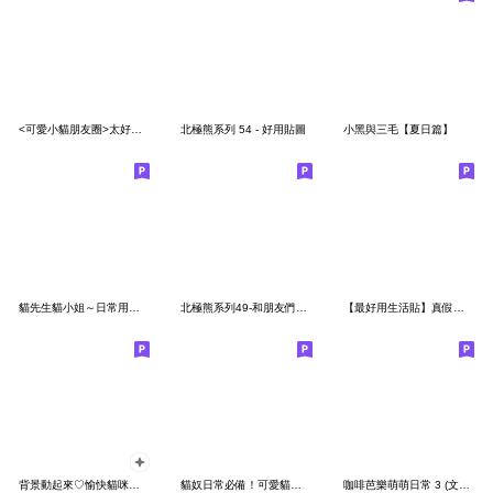
<可愛小貓朋友圈>太好了♡♡♡～
北極熊系列 54 - 好用貼圖
小黑與三毛【夏日篇】
貓先生貓小姐～日常用語～新年快樂
北極熊系列49-和朋友們玩轉日常
【最好用生活貼】真假！尼尼兔拜託啦！
背景動起來♡愉快貓咪的日常
貓奴日常必備！可愛貓咪實用貼圖
咖啡芭樂萌萌日常 3 (文字版)