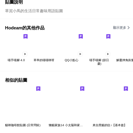
貼圖說明
草泥小馬的生活日常趣味用語貼圖
Hodeam的其他作品
顯示更多
喵手喵腳 4.0
草率的喵喵咪呀
QQ小點心
喵手喵腳 (節日
解憂摔角俱
慶)
相似的貼圖
貓咪咖啡館貼圖 (日常問候)
懶貓家族14 小太陽和家人 - 甜蜜日常
來自黑貓的信♪【基本篇】