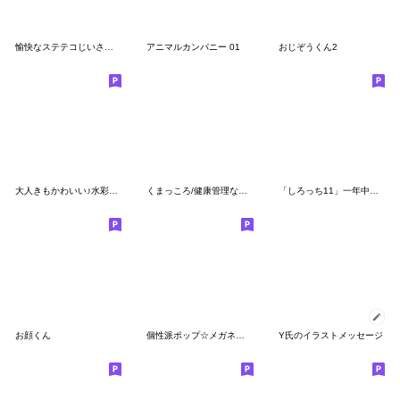
愉快なステテコじいさんの関西弁
アニマルカンパニー 01
おじぞうくん2
大人きもかわいい♪水彩いろ丸くん3
くまっころ/健康管理などシニアにもお勧め
「しろっち11」一年中使えるスタンプ
お顔くん
個性派ポップ☆メガネナチュラルショート
Y氏のイラストメッセージ