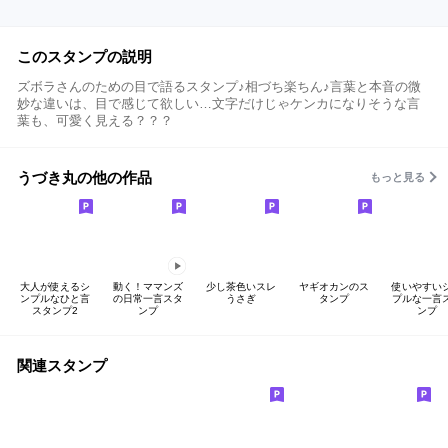
このスタンプの説明
ズボラさんのための目で語るスタンプ♪相づち楽ちん♪言葉と本音の微
妙な違いは、目で感じて欲しい…文字だけじゃケンカになりそうな言
葉も、可愛く見える？？？
うづき丸の他の作品
もっと見る
大人が使えるシ
動く！ママンズ
少し茶色いスレ
ヤギオカンのス
使いやすい
ンプルなひと言
の日常一言スタ
うさぎ
タンプ
プルな一言
スタンプ2
ンプ
ンプ
関連スタンプ