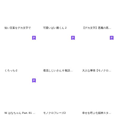
短い言葉をデカ文字で
可愛いばい菌くん 2
【デカ文字】悪魔の黒ちゃん25
くろっち-2
着流しじいさん 6 敬語特集
大人な事情【モノクロ爺さん編】
W. はなちゃん Part. 81 おいら 2
モノクロフレーズ2
幸せを呼ぶ七福神スタンプ〈その13〉