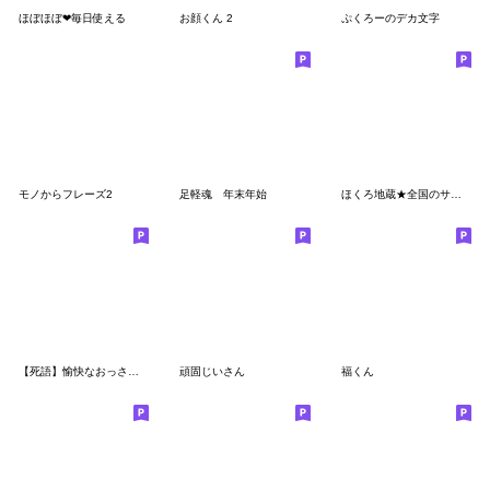
ほぼほぼ❤毎日使える
お顔くん 2
ぷくろーのデカ文字
モノからフレーズ2
足軽魂 年末年始
ほくろ地蔵★全国のサラリーマンに捧ぐ
【死語】愉快なおっさん②再販
頑固じいさん
福くん