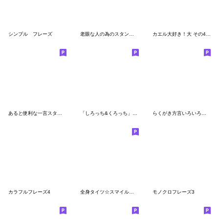
シンプル フレーズ
老眼な人の為のスタンプ２
カエル大好き！大 その43（へ〜ん）
あると便利な一言スタンプ01
「しろっち&くろっち」2 超でか文字。
らくがき方言いろいろスタンプ
カラフルフレーズ4
全身タイツ☆スマイルマン☆
モノクロフレーズ3