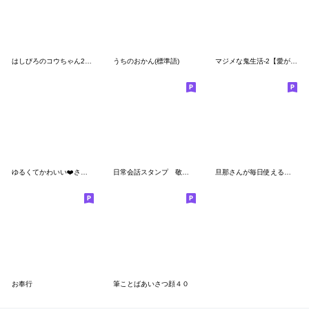
はしびろのコウちゃん27【冬の吹き出し】
うちのおかん(標準語)
マジメな鬼生活-2【愛がいっぱい】
ゆるくてかわいい❤️さわやかクリスタル
日常会話スタンプ 敬語 かえるン太
旦那さんが毎日使えることば。
お奉行
筆ことばあいさつ顔４０