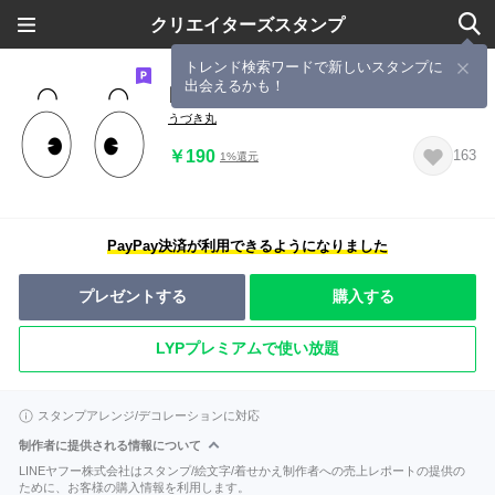
クリエイターズスタンプ
トレンド検索ワードで新しいスタンプに
出会えるかも！
目は口程に物を言う
うづき丸
￥190
163
1%還元
PayPay決済が利用できるようになりました
プレゼントする
購入する
LYPプレミアムで使い放題
スタンプアレンジ/デコレーションに対応
制作者に提供される情報について
LINEヤフー株式会社はスタンプ/絵文字/着せかえ制作者への売上レポートの提供の
ために、お客様の購入情報を利用します。