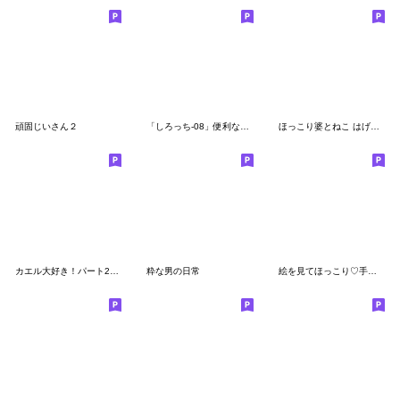
頑固じいさん２
「しろっち-08」便利な敬語
ほっこり婆とねこ はげまし編
カエル大好き！パート2（緑）
粋な男の日常
絵を見てほっこり♡手描きスタンプ