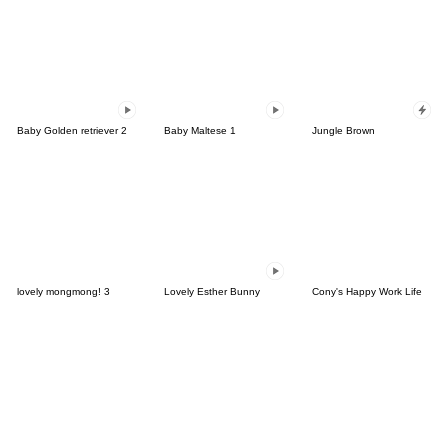
Baby Golden retriever 2
Baby Maltese 1
Jungle Brown
lovely mongmong! 3
Lovely Esther Bunny
Cony's Happy Work Life