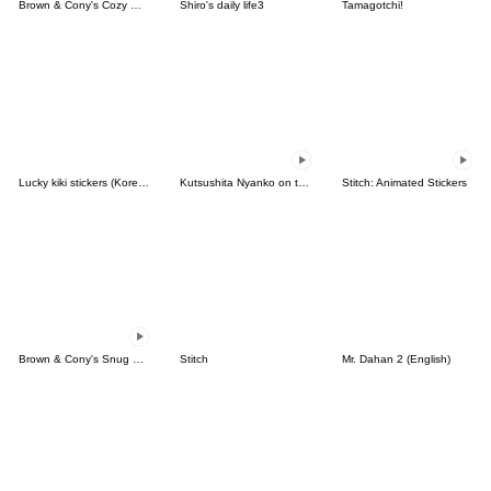
Brown & Cony's Cozy Winter Date
Shiro's daily life3
Tamagotchi!
Lucky kiki stickers (Korean&Japanese)
Kutsushita Nyanko on the Move
Stitch: Animated Stickers
Brown & Cony's Snug Winter Date
Stitch
Mr. Dahan 2 (English)