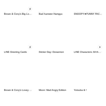
Brown & Cony's Big Love Stickers
Bad hamster Hamgyu
SNOOPY★FUNNY FACES
LINE Greeting Cards
Sticker Day: Doraemon
LINE Characters: All the Love
Brown & Cony's Lovey Dovey Date
Moon: Mad Angry Edition
Yotsuba & !