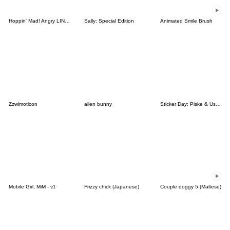
Hoppin' Mad! Angry LINE Characters
Sally: Special Edition
Animated Smile Brush
Zzwimoticon
alien bunny
Sticker Day: Piske & Usagi
Mobile Girl, MiM - v1
Frizzy chick (Japanese)
Couple doggy 5 (Maltese)