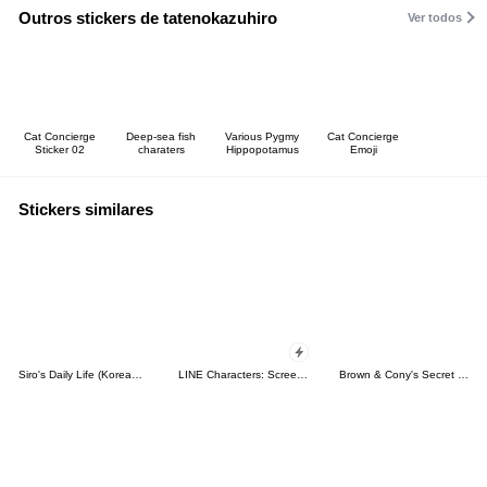
Outros stickers de tatenokazuhiro
Ver todos
Cat Concierge
Deep-sea fish
Various Pygmy
Cat Concierge
Sticker 02
charaters
Hippopotamus
Emoji
Stickers similares
Siro's Daily Life (Korean&Japanese)
LINE Characters: Screen Hogs
Brown & Cony's Secret Date!