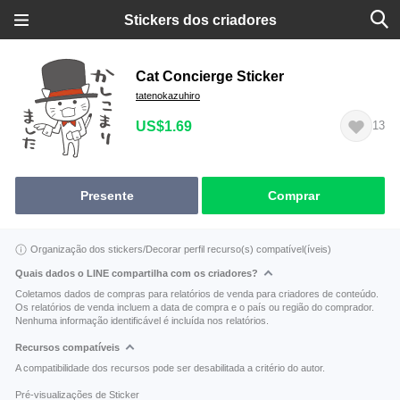
Stickers dos criadores
Cat Concierge Sticker
tatenokazuhiro
US$1.69
13
Presente
Comprar
Organização dos stickers/Decorar perfil recurso(s) compatível(íveis)
Quais dados o LINE compartilha com os criadores?
Coletamos dados de compras para relatórios de venda para criadores de conteúdo.
Os relatórios de venda incluem a data de compra e o país ou região do comprador.
Nenhuma informação identificável é incluída nos relatórios.
Recursos compatíveis
A compatibilidade dos recursos pode ser desabilitada a critério do autor.
Pré-visualizações de Sticker