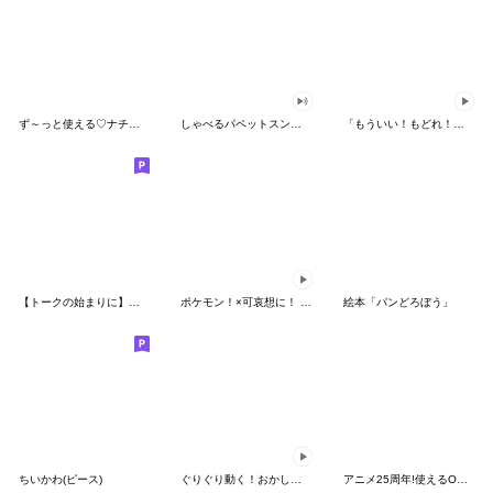
ず～っと使える♡ナチュラルガール
しゃべるパペットスンスン（HAPPY）
「もういい！もどれ！ピカチュウ！」
【トークの始まりに】ゆるカワ♪スヌーピー
ポケモン！×可哀想に！ ムチっとスタンプ
絵本「パンどろぼう」
ちいかわ(ピース)
ぐりぐり動く！おかしなポケモンスタンプ
アニメ25周年!使えるONE PIECEスタンプ