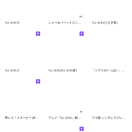
ちいかわ５
しゃべるパペットスンスン（GOOD）
ちいかわ(うさぎ多)
ちいかわ２
ちいかわ(ちいかわ多)
「ジブリがいっぱい」スタンプ
即レス！スヌーピー 好印象な長文スタンプ
アニメ『ちいかわ』動くLINEスタンプ vol.1
ウマ娘 シンデレラグレイ かんたんオグリ