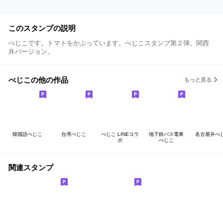
このスタンプの説明
べじこです。トマトをかぶっています。べじこスタンプ第２弾。関西
弁バージョン。
べじこの他の作品
もっと見る
韓国語べじこ
台湾べじこ
べじこ LINEコラ
地下鉄バス電車
名古屋弁べ
ボ
べじこ
関連スタンプ