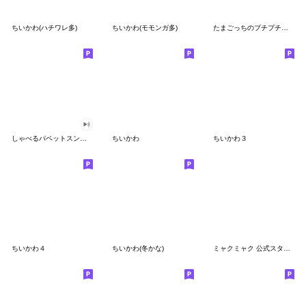
ちいかわ(ハチワレ多)
ちいかわ(モモンガ多)
たまごっちのプチプチおみせっち
しゃべるパペットスンスン
ちいかわ
ちいかわ３
ちいかわ４
ちいかわ(冬かな)
ミャクミャク 公式スタンプ第２弾