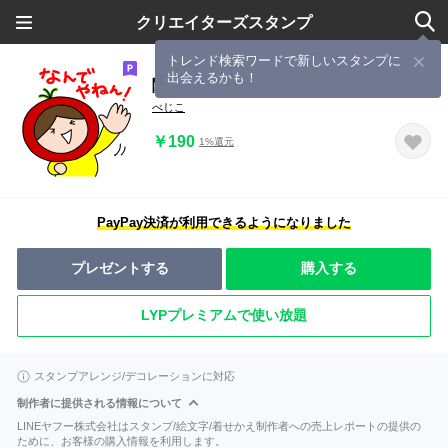
クリエイターズスタンプ
トレンド検索ワードで新しいスタンプに
出会えるかも！
関西弁べじこ
べじこ
￥190
1%還元
PayPay決済が利用できるようになりました
プレゼントする
購入する
LYPプレミアムで使い放題
スタンプアレンジ/デコレーションに対応
制作者に提供される情報について
LINEヤフー株式会社はスタンプ/絵文字/着せかえ制作者への売上レポートの提供の
ために、お客様の購入情報を利用します。