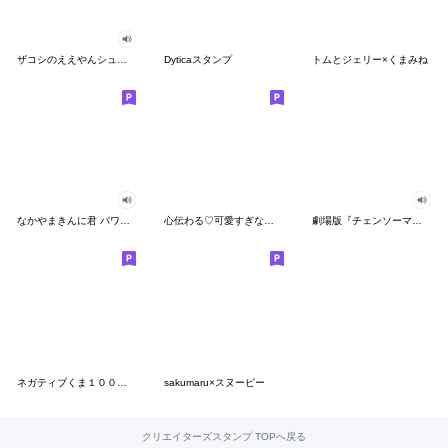
ザコシのええやんシューシュースタンプ
Dyticaスタンプ
トムとジェリー×くまみね
なかやまきんに君 パワー!!スタンプ
心伝わる♡可愛すぎない大人の長文スタンプ
劇場版『チェンソーマン レゼ篇』
ネガティブくま１００％ 憂鬱な一日
sakumaru×スヌーピー
クリエイターズスタンプ TOPへ戻る