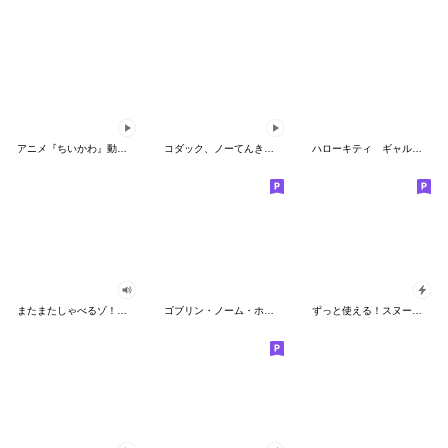
アニメ『ちいかわ』動くLINEスタンプ vol.2
コダック、ノーてんきに悩み中！
ハローキティ ギャルバイブス♡
またまたしゃべるゾ！クレヨンしんちゃん
ゴブリン・ノーム・ホーン
ずっと使える！スヌーピーのグリーティング