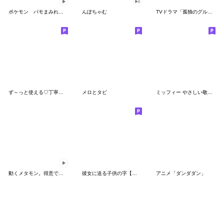
ポケモン パモまみれスタンプ
んぽちゃむ
TVドラマ「孤独のグルメ」
ず～っと使える♡丁寧な敬語お辞儀スタンプ
メロとタビ
ミッフィー やさしい敬語スタンプ
動くメタモン。得意でも苦手でもへんしん！
彼女に送る子供の字【カップル・彼氏】
アニメ「ダンダダン」