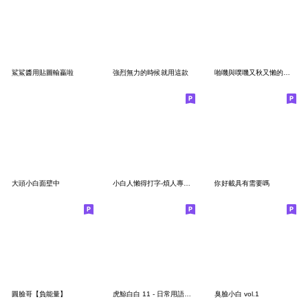
鯊鯊醬用貼圖輸贏啦
強烈無力的時候就用這款
啪嘰與噗嘰又秋又懶的日常:D
大頭小白面壁中
小白人懶得打字-煩人專用貼圖4
你好載具有需要嗎
圓臉哥【負能量】
虎鯨白白 11 - 日常用語篇2
臭臉小白 vol.1