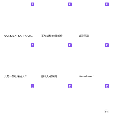
GOKIGEN "KAPPA-CHAN" 台灣版
鯊魚貓貓8✩暈船仔
逃避問題
只是一個軟爛的人 2
憨頭人-變裝秀
Normal man 1