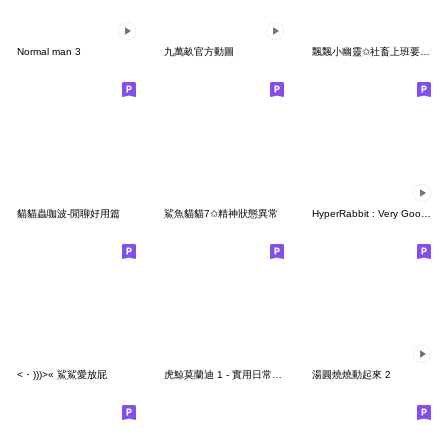
Normal man 3
九萬畝官方動圖
飄飄小幽靈✩社畜上班要遲到啦
貓貓蟲咖波-閒聊好用篇
鯊魚貓貓7✩精神狀態異常
HyperRabbit : Very Good !!!
<・)))>« 鯊鯊愛放屁
虎鯨莫蘭迪 1 - 實用日常用語
湯圓燒燒動起來 2