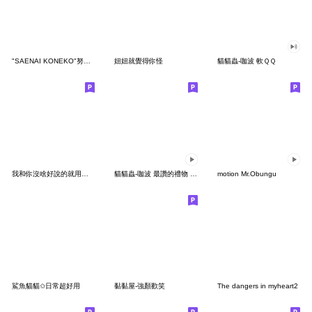
"SAENAI KONEKO"努力加油 台灣版
妞妞就覺得你怪
貓貓蟲-咖波 軟ＱＱ
我和你沒啥好說的就用圖來表達吧！之肆
貓貓蟲-咖波 最讚的禮物 聖誕貼圖
motion Mr.Obungu
鯊魚貓貓✩日常超好用
黏黏屋-強顏歡笑
The dangers in myheart2