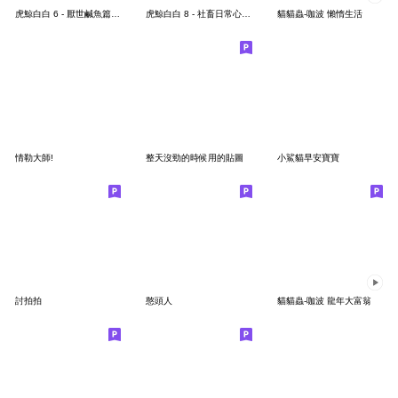
虎鯨白白 6 - 厭世鹹魚篇 (修訂版)
虎鯨白白 8 - 社畜日常心聲篇
貓貓蟲-咖波 懶惰生活
情勒大師!
整天沒勁的時候用的貼圖
小鯊貓早安寶寶
討拍拍
憨頭人
貓貓蟲-咖波 龍年大富翁