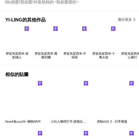
Me就廢!我就廢!外面熱熱的~我就廢廢的~
YI-LING的其他作品
顯示更多
胖鯊魚鯊西米-有
胖鯊魚鯊西米-廢
胖鯊魚鯊西米-不
胖鯊魚鯊西米-十
胖鯊魚鯊西米
點惱人
廢到爛
嘻嘻
萬火急
心被打
相似的貼圖
Now4兔uuu04 -關稅MVP
小白人懶得打字-誰能比我廢(新版)
虎鯨白白 2 - 日常梗篇