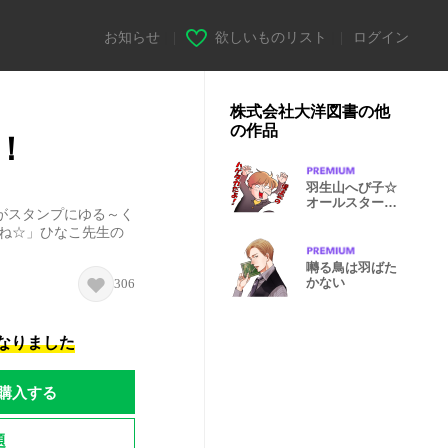
お知らせ
|
欲しいものリスト
|
ログイン
株式会社大洋図書の他
の作品
！
羽生山へび子☆
オールスター
がスタンプにゆる～く
ズ!!
…ね☆」ひなこ先生の
囀る鳥は羽ばた
かない
306
になりました
購入する
題