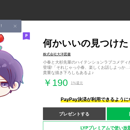
！
何かいいの見つけた
株式会社大洋図書
小春と大杉先輩のハイテンションラブコメディ
登場!「それじゃっ小春、楽しくお話しよっか
貴重な描き下ろしもあるよ♪
￥190
1%還元
PayPay決済が利用できるよう
プレゼントする
LYPプレミアムで使い放