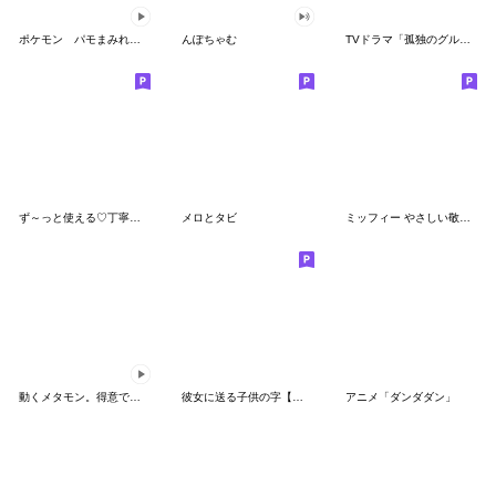
ポケモン パモまみれスタンプ
んぽちゃむ
TVドラマ「孤独のグルメ」
ず～っと使える♡丁寧な敬語お辞儀スタンプ
メロとタビ
ミッフィー やさしい敬語スタンプ
動くメタモン。得意でも苦手でもへんしん！
彼女に送る子供の字【カップル・彼氏】
アニメ「ダンダダン」