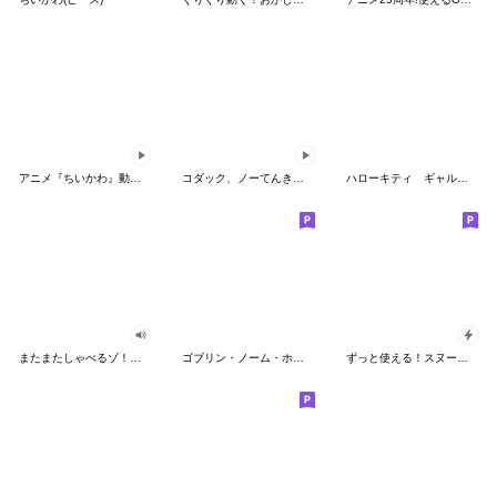
アニメ『ちいかわ』動くLINEスタンプ vol.2
コダック、ノーてんきに悩み中！
ハローキティ ギャルバイブス♡
またまたしゃべるゾ！クレヨンしんちゃん
ゴブリン・ノーム・ホーン
ずっと使える！スヌーピーのグリーティング