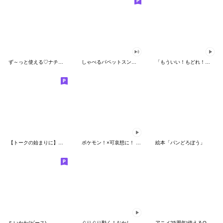
ず～っと使える♡ナチュラルガール
しゃべるパペットスンスン（HAPPY）
「もういい！もどれ！ピカチュウ！」
【トークの始まりに】ゆるカワ♪スヌーピー
ポケモン！×可哀想に！ ムチっとスタンプ
絵本「パンどろぼう」
ちいかわ(ピース)
ぐりぐり動く！おかしなポケモンスタンプ
アニメ25周年!使えるONE PIECEスタンプ