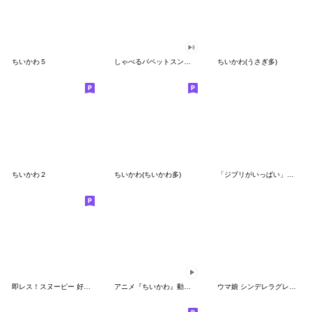
ちいかわ５
しゃべるパペットスンスン（GOOD）
ちいかわ(うさぎ多)
ちいかわ２
ちいかわ(ちいかわ多)
「ジブリがいっぱい」スタンプ
即レス！スヌーピー 好印象な長文スタンプ
アニメ『ちいかわ』動くLINEスタンプ vol.1
ウマ娘 シンデレラグレイ かんたんオグリ