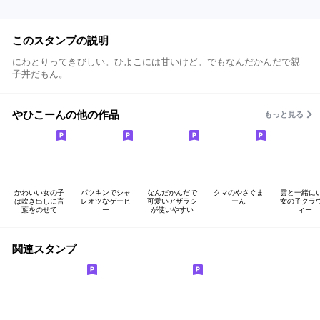
このスタンプの説明
にわとりってきびしい。ひよこには甘いけど。でもなんだかんだで親
子丼だもん。
やひこーんの他の作品
もっと見る
かわいい女の子
パツキンでシャ
なんだかんだで
クマのやさぐま
雲と一緒に
は吹き出しに言
レオツなゲーヒ
可愛いアザラシ
ーん
女の子クラ
葉をのせて
ー
が使いやすい
ィー
関連スタンプ