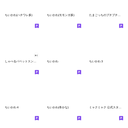
ちいかわ(ハチワレ多)
ちいかわ(モモンガ多)
たまごっちのプチプチおみせっち
しゃべるパペットスンスン
ちいかわ
ちいかわ３
ちいかわ４
ちいかわ(冬かな)
ミャクミャク 公式スタンプ第２弾