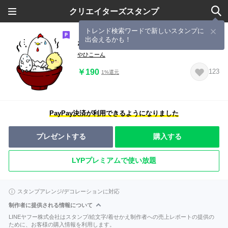
クリエイターズスタンプ
トレンド検索ワードで新しいスタンプに
出会えるかも！
なんだかんだで親子丼
やひこーん
￥190
123
1%還元
PayPay決済が利用できるようになりました
プレゼントする
購入する
LYPプレミアムで使い放題
スタンプアレンジ/デコレーションに対応
制作者に提供される情報について
LINEヤフー株式会社はスタンプ/絵文字/着せかえ制作者への売上レポートの提供の
ために、お客様の購入情報を利用します。