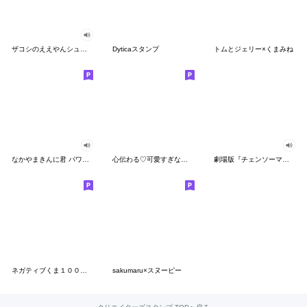
ザコシのええやんシューシュースタンプ
Dyticaスタンプ
トムとジェリー×くまみね
なかやまきんに君 パワー!!スタンプ
心伝わる♡可愛すぎない大人の長文スタンプ
劇場版『チェンソーマン レゼ篇』
ネガティブくま１００％ 憂鬱な一日
sakumaru×スヌーピー