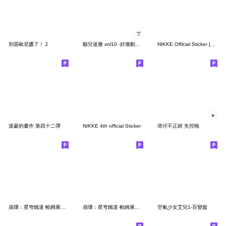
別當歐尼醬了！２
貓兒迷雅 vol10 -好激動好激動(隨你填)
NIKKE Official Sticker [4th]
派蒙的畫作 第四十二彈
NIKKE 4th official Sticker
塔仔不正經 失控啪
崩壞：星穹鐵道 帕姆展覽館 第十七彈
崩壞：星穹鐵道 帕姆展覽館 第十一彈
空氣少女艾兒1-百變篇