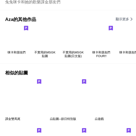
兔兔咪卡和她的歡樂課金朋友們
Aza的其他作品
顯示更多
咪卡和朋友們
不實用的MSGK
不實用的MSGK
咪卡和朋友們
咪卡和朋友們
貼圖
貼圖(日文版)
FOUR!!
相似的貼圖
課金雙馬尾
尛貼圖─節日特別版
尛遊戲