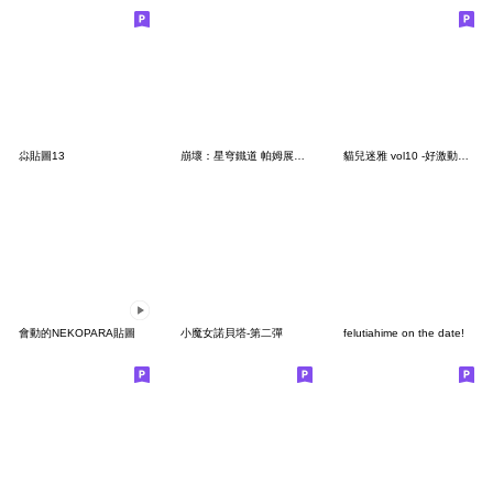
尛貼圖13
崩壞：星穹鐵道 帕姆展覽館 第二十八彈
貓兒迷雅 vol10 -好激動好激動 (無字)
會動的NEKOPARA貼圖
小魔女諾貝塔-第二彈
felutiahime on the date!