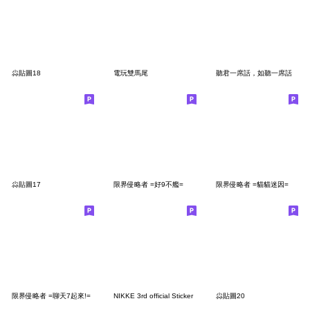
尛貼圖18
電玩雙馬尾
聽君一席話，如聽一席話
尛貼圖17
限界侵略者 =好9不艦=
限界侵略者 =貓貓迷因=
限界侵略者 =聊天7起來!=
NIKKE 3rd official Sticker
尛貼圖20