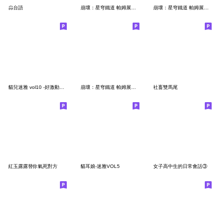
尛台語
崩壞：星穹鐵道 帕姆展覽館 第十八彈
崩壞：星穹鐵道 帕姆展覽館 第十五彈
貓兒迷雅 vol10 -好激動好激動
崩壞：星穹鐵道 帕姆展覽館 第十六彈
社畜雙馬尾
紅玉露露替你氣死對方
貓耳娘-迷雅VOL5
女子高中生的日常會話③