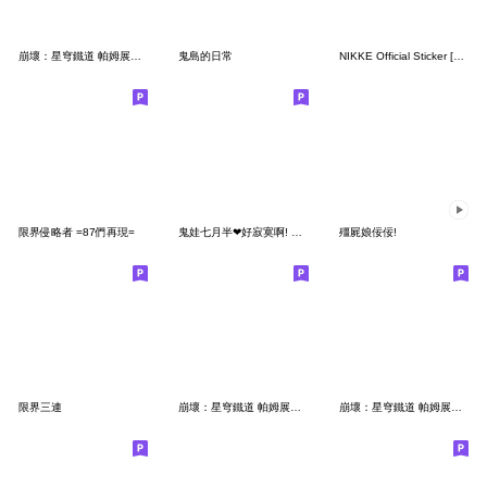
崩壞：星穹鐵道 帕姆展覽館 第二十彈
鬼島的日常
NIKKE Official Sticker [3rd Batch]
限界侵略者 =87們再現=
鬼娃七月半❤好寂寞啊! 快下來陪我
殭屍娘佞佞!
限界三連
崩壞：星穹鐵道 帕姆展覽館 第十九彈
崩壞：星穹鐵道 帕姆展覽館 第二十四彈