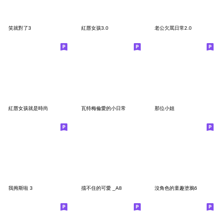
笑就對了3
紅唇女孩3.0
老公欠罵日常2.0
紅唇女孩就是時尚
瓦特梅倫愛的小日常
那位小姐
我拇斯啦 3
擋不住的可愛 _A8
沒角色的童趣塗鴉6