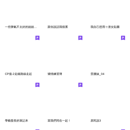
一些脾氣不太好的姐姐們。
跟你說話我很累
我自己想用ㄉ渣女貼圖
CP值-2走鐘路線走起
矯情練習簿
歪腰妹_04
學藝股長的筆記本
當我們同在一起！
原民說3