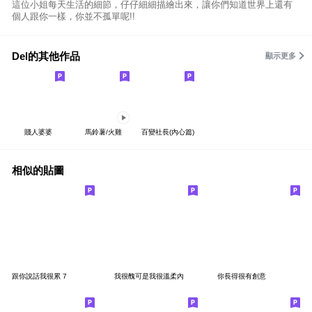
這位小姐每天生活的細節，仔仔細細描繪出來，讓你們知道世界上還有
個人跟你一樣，你並不孤單呢!!
Del的其他作品
顯示更多
賤人婆婆
馬鈴薯/火雞
百變社長(內心篇)
相似的貼圖
跟你說話我很累 7
我很醜可是我很溫柔內
你長得很有創意