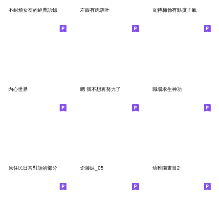
不耐煩女友的經典語錄
左眼有痣趴吐
瓦特梅倫有點孩子氣
內心世界
嗯 我不想再努力了
職場求生神功
原住民日常對話的部分
歪腰妹_05
幼稚園畫冊2