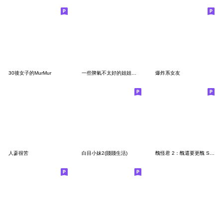
30後女子的MurMur
一些脾氣不太好的姐姐們 2.0
爆炸系女友
人蔘很苦
白目小妹2(賤賤生活)
醜怪君 2：醜還要更醜 SUPER 醜！