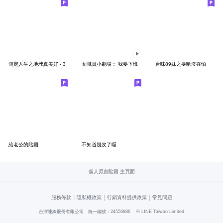
淡定人生之地球真美好 - 3
女職員小劇場： 我要下班
台味89妹之要嗆沒在怕
給老公的貼圖
不知道幾次了喔
個人原創貼圖 主頁面
|
|
|
服務條款
隱私權政策
行銷資料提供政策
常見問題
台灣連線股份有限公司 統一編號：24556886
© LINE Taiwan Limited