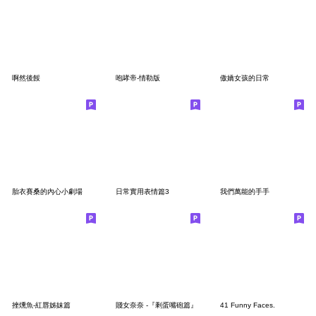
啊然後餒
咆哮帝-情勒版
傲嬌女孩的日常
胎衣賽桑的內心小劇場
日常實用表情篇3
我們萬能的手手
挫燻魚-紅唇姊妹篇
賤女奈奈 -『剩蛋嘴砲篇』
41 Funny Faces.